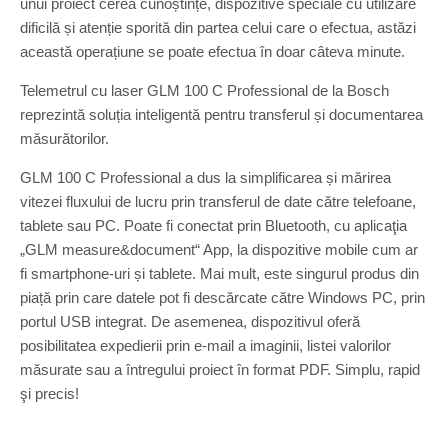
unui proiect cerea cunoștințe, dispozitive speciale cu utilizare
dificilă și atenție sporită din partea celui care o efectua, astăzi
această operațiune se poate efectua în doar câteva minute.
Telemetrul cu laser GLM 100 C Professional de la Bosch
reprezintă soluția inteligentă pentru transferul și documentarea
măsurătorilor.
GLM 100 C Professional a dus la simplificarea și mărirea
vitezei fluxului de lucru prin transferul de date către telefoane,
tablete sau PC. Poate fi conectat prin Bluetooth, cu aplicaţia
„GLM measure&document“ App, la dispozitive mobile cum ar
fi smartphone-uri și tablete. Mai mult, este singurul produs din
piață prin care datele pot fi descărcate către Windows PC, prin
portul USB integrat. De asemenea, dispozitivul oferă
posibilitatea expedierii prin e-mail a imaginii, listei valorilor
măsurate sau a întregului proiect în format PDF. Simplu, rapid
şi precis!