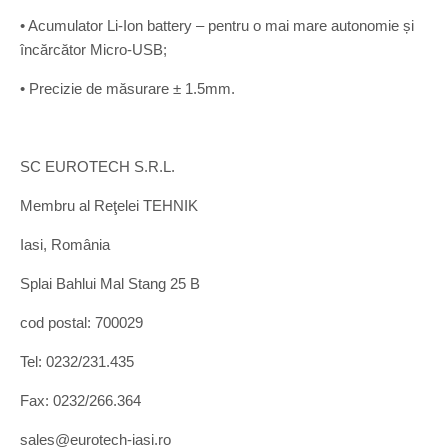
• Acumulator Li-Ion battery – pentru o mai mare autonomie și
încărcător Micro-USB;
• Precizie de măsurare ± 1.5mm.
SC EUROTECH S.R.L.
Membru al Reţelei TEHNIK
Iasi, România
Splai Bahlui Mal Stang 25 B
cod postal: 700029
Tel: 0232/231.435
Fax: 0232/266.364
sales@eurotech-iasi.ro