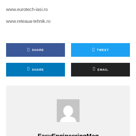
www.eurotech-iasi.ro
www.reteaua-tehnik.ro
SHARE
TWEET
SHARE
EMAIL