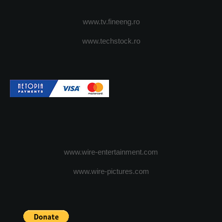
www.tv.fineeng.ro
www.techstock.ro
www.wire-entertainment.com
www.wire-pictures.com