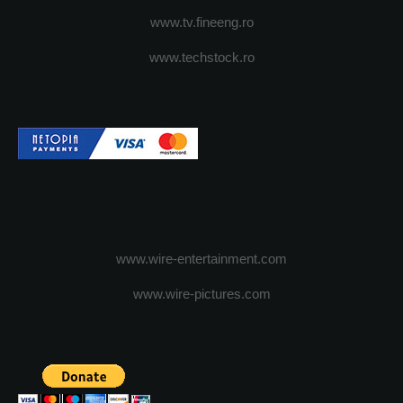
www.tv.fineeng.ro
www.techstock.ro
www.wire-entertainment.com
www.wire-pictures.com