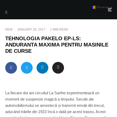
Romanian
▼
NEW
·
JANUARY 26, 2017
·
1 MIN READ
TEHNOLOGIA PAKELO EP-LS:
ANDURANTA MAXIMA PENTRU MASINILE
DE CURSE
La fiecare doi ani circuitul La Sarthe experimentează un
moment de suspensie magică a timpului. Secole ale
automobilismului se amestecă și transmit emoții din trecut,
aducând trăirile din 1923 încă o dată pe acest traseu. Acest