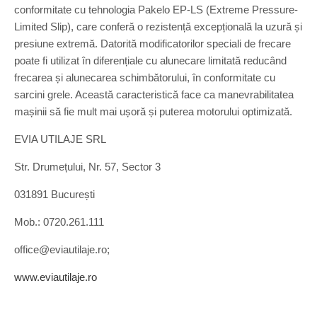
conformitate cu tehnologia Pakelo EP-LS (Extreme Pressure-
Limited Slip), care conferă o rezistență excepțională la uzură și
presiune extremă. Datorită modificatorilor speciali de frecare
poate fi utilizat în diferențiale cu alunecare limitată reducând
frecarea și alunecarea schimbătorului, în conformitate cu
sarcini grele. Această caracteristică face ca manevrabilitatea
mașinii să fie mult mai ușoră și puterea motorului optimizată.
EVIA UTILAJE SRL
Str. Drumețului, Nr. 57, Sector 3
031891 București
Mob.: 0720.261.111
office@eviautilaje.ro;
www.eviautilaje.ro