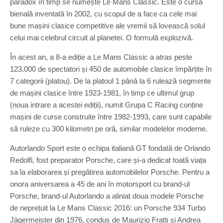
paradox în timp se numește Le Mans Classic. Este o cursă
bienală inventată în 2002, cu scopul de a face ca cele mai
bune mașini clasice competitive ale vremii să lovească solul
celui mai celebrul circuit al planetei. O formulă explozivă.
În acest an, a 8-a ediție a Le Mans Classic a atras peste
123.000 de spectatori și 450 de automobile clasice împărțite în
7 categorii (platou). De la platoul 1 până la 6 rulează segmente
de mașini clasice între 1923-1981, în timp ce ultimul grup
(noua intrare a acestei ediții), numit Grupa C Racing conține
mașini de curse construite între 1982-1993, care sunt capabile
să ruleze cu 300 kilometri pe oră, similar modelelor moderne.
Autorlando Sport este o echipa italiană GT fondată de Orlando
Redolfi, fost preparator Porsche, care și-a dedicat toată viața
sa la elaborarea și pregătirea automobilelor Porsche. Pentru a
onora aniversarea a 45 de ani în motorsport cu brand-ul
Porsche, brand-ul Autorlando a aliniat doua modele Porsche
de neprețuit la Le Mans Classic 2016: un Porsche 934 Turbo
Jägermeister din 1976, condus de Maurizio Fratti și Andrea