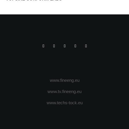
www.fineeng.eu
www.tv.fineeng.eu
www.techs-tock.eu