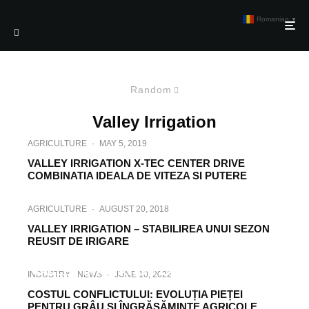
Romanian
▼
Random
Valley Irrigation
AGRICULTURE
·
MAY 5, 2019
VALLEY IRRIGATION X-TEC CENTER DRIVE
COMBINATIA IDEALA DE VITEZA SI PUTERE
AGRICULTURE
·
AUGUST 20, 2018
VALLEY IRRIGATION – STABILIREA UNUI SEZON
REUSIT DE IRIGARE
AGRICULTURE
·
MARCH 31, 2020
VALLEY IRRIGATION LANSEAZA VALLEY
INDUSTRY
NEWS
·
JUNE 10, 2022
365 CONNECTED CROP MANAGEMENT
COSTUL CONFLICTULUI: EVOLUȚIA PIEȚEI
PENTRU GRÂU ȘI ÎNGRĂȘĂMINTE AGRICOLE