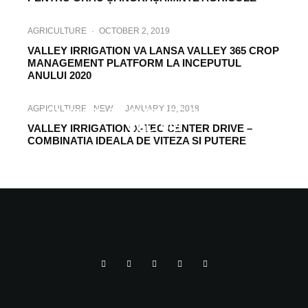
AGRICULTURE
·
OCTOBER 2, 2019
VALLEY IRRIGATION VA LANSA VALLEY 365 CROP
MANAGEMENT PLATFORM LA INCEPUTUL
ANULUI 2020
AGRICULTURE
·
JULY 1, 2019
VALLEY IRRIGATION VA OFERI SOLUTII
AGRICULTURE
NEW
·
JANUARY 19, 2018
AVANSATE DE GHIDARE GPS PENTRU
COLTURI
VALLEY IRRIGATION X-TEC CENTER DRIVE –
COMBINATIA IDEALA DE VITEZA SI PUTERE