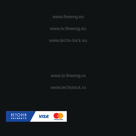
www.fineeng.eu
www.tv.fineeng.eu
www.techs-tock.eu
www.tv.fineeng.ro
www.techstock.ro