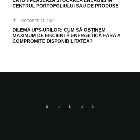
EATON PLASEAZA STOCAREA ENERGIEI IN
CENTRUL PORTOFOLIULUI SAU DE PRODUSE
IT
·
OCTOBER 11, 2021
DILEMA UPS-URILOR: CUM SĂ OBȚINEM
MAXIMUM DE EFICIENȚĂ ENERGETICĂ FĂRĂ A
TECH
·
APRIL 15, 2021
COMPROMITE DISPONIBILITATEA?
CONECTORII CU ȘTECHER DE MARE
PUTERE DE LA MURRELEKTRONIK.
NICIODATĂ NU A FOST MAI SIMPLU SĂ
ADUCEȚI ENERGIA ÎN APLICAȚIA
DUMNEAVOASTRĂ