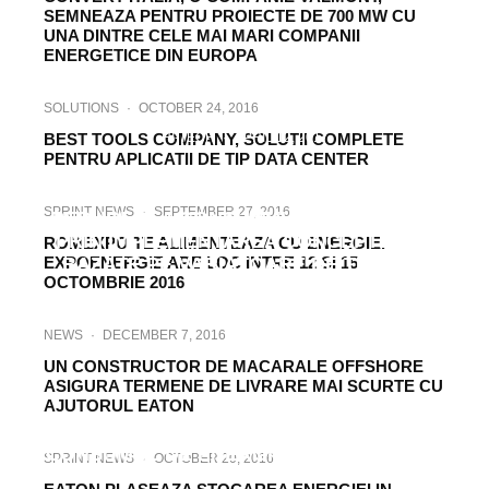
SEMNEAZA PENTRU PROIECTE DE 700 MW CU
UNA DINTRE CELE MAI MARI COMPANII
ENERGETICE DIN EUROPA
SOLUTIONS
·
OCTOBER 24, 2016
BEST TOOLS COMPANY, SOLUTII COMPLETE
HI-TECH
·
APRIL 12, 2017
PENTRU APLICATII DE TIP DATA CENTER
O MAI BUNA REGLARE A DEBITULUI SUB
ASPECTUL EFICIENTEI ENERGETICE.
SPRINT NEWS
·
SEPTEMBER 27, 2016
REDUCEREA CONSUMULUI DE ENERGIE
PRIN IMPLEMENTAREA CONCEPTELOR
ROMEXPO TE ALIMENTEAZA CU ENERGIE.
EXPOENERGIE ARE LOC INTRE 12 SI 15
BAZATE PE VARIATOARE DE TURATIE
OCTOMBRIE 2016
NEWS
·
DECEMBER 7, 2016
UN CONSTRUCTOR DE MACARALE OFFSHORE
ASIGURA TERMENE DE LIVRARE MAI SCURTE CU
AJUTORUL EATON
ELECTRIC
·
MAY 24, 2022
CONSUMUL DE ENERGIE AL CENTRELOR
SPRINT NEWS
·
OCTOBER 20, 2016
DE DATE SE VA DUBLA ÎN URMĂTORII ANI