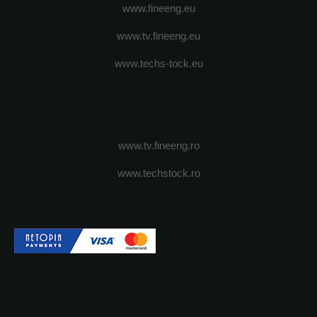
www.fineeng.eu
www.tv.fineeng.eu
www.techs-tock.eu
www.tv.fineeng.ro
www.techstock.ro