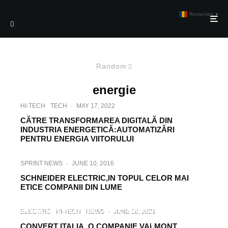
Romanian
▼
Random
energie
HI-TECH
TECH
·
MAY 17, 2022
CĂTRE TRANSFORMAREA DIGITALĂ DIN
INDUSTRIA ENERGETICĂ:AUTOMATIZĂRI
PENTRU ENERGIA VIITORULUI
SPRINT NEWS
·
JUNE 10, 2016
SCHNEIDER ELECTRIC,IN TOPUL CELOR MAI
ETICE COMPANII DIN LUME
HI-TECH
·
NOVEMBER 2, 2022
ANALIZA FLUXULUI DE SARCINĂ PENTRU
ELECTRIC
HI-TECH
NEWS
·
JUNE 18, 2021
MANAGEMENTUL STAȚIILOR
CONVERT ITALIA, O COMPANIE VALMONT,