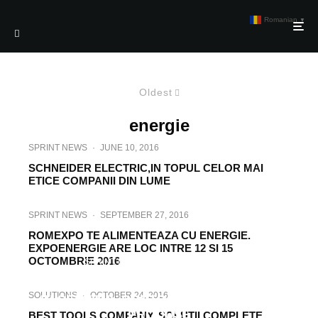
Romanian
▼
Oldest
energie
SPRINT NEWS
·
JUNE 10, 2016
SCHNEIDER ELECTRIC,IN TOPUL CELOR MAI
ETICE COMPANII DIN LUME
SPRINT NEWS
·
SEPTEMBER 27, 2016
ROMEXPO TE ALIMENTEAZA CU ENERGIE.
EXPOENERGIE ARE LOC INTRE 12 SI 15
OCTOMBRIE 2016
SPRINT NEWS
·
OCTOBER 20, 2016
EATON PLASEAZA STOCAREA ENERGIEI
SOLUTIONS
·
OCTOBER 24, 2016
IN CENTRUL PORTOFOLIULUI SAU DE
PRODUSE
BEST TOOLS COMPANY, SOLUTII COMPLETE