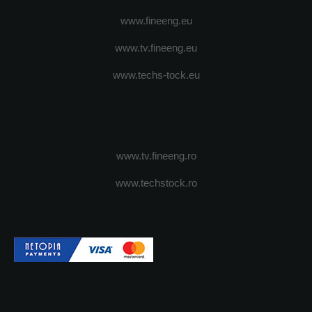
www.fineeng.eu
www.tv.fineeng.eu
www.techs-tock.eu
www.tv.fineeng.ro
www.techstock.ro