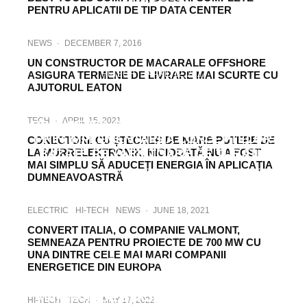
PENTRU APLICATII DE TIP DATA CENTER
NEWS
·
DECEMBER 7, 2016
UN CONSTRUCTOR DE MACARALE OFFSHORE
ASIGURA TERMENE DE LIVRARE MAI SCURTE CU
HI-TECH
·
APRIL 12, 2017
AJUTORUL EATON
O MAI BUNA REGLARE A DEBITULUI SUB
ASPECTUL EFICIENTEI ENERGETICE.
TECH
·
APRIL 15, 2021
REDUCEREA CONSUMULUI DE ENERGIE
PRIN IMPLEMENTAREA CONCEPTELOR
CONECTORII CU ȘTECHER DE MARE PUTERE DE
LA MURRELEKTRONIK. NICIODATĂ NU A FOST
BAZATE PE VARIATOARE DE TURATIE
MAI SIMPLU SĂ ADUCEȚI ENERGIA ÎN APLICAȚIA
DUMNEAVOASTRĂ
ELECTRIC
HI-TECH
NEWS
·
JUNE 18, 2021
CONVERT ITALIA, O COMPANIE VALMONT,
SEMNEAZA PENTRU PROIECTE DE 700 MW CU
UNA DINTRE CELE MAI MARI COMPANII
IT
·
OCTOBER 11, 2021
ENERGETICE DIN EUROPA
DILEMA UPS-URILOR: CUM SĂ OBȚINEM
MAXIMUM DE EFICIENȚĂ ENERGETICĂ
HI-TECH
TECH
·
MAY 17, 2022