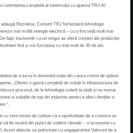
 și controlarea completă al sistemului cu ajutorul TRJ-AI
ră, adaugă Reznikov, Convert TRJ furnizează tehnologie
genereze mai multă energie electrică – cu o frecveță mult mai
De fapt, trackerele cu un singur ax oferă creșteri ale producției
clinare fixă și vor funcționa cu mai mult de 30 de ani.
atea de a lucra în domeniul solar din cauza cererii de opțiuni
europene. „Oferim o gamă completă de soluții în infrastructura de
ntizeze procesul, de la tehnologia solară la stații și nu numai.
re și soluțiile de top din industrie pentru a oferi clienților o
re.”.
e cu zero emisii de carbon ca o oportunitate de a construi un
ne să fie neutră din punct de vedere climatic – o economie cu
0. Acest obiectiv se potrivește cu angajamentul Valmont de a