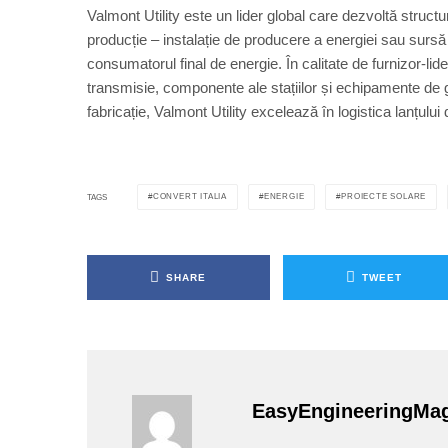
Valmont Utility este un lider global care dezvoltă structu
producție – instalație de producere a energiei sau sursă
consumatorul final de energie. În calitate de furnizor-lider
transmisie, componente ale stațiilor și echipamente de g
fabricație, Valmont Utility excelează în logistica lanțului
CONVERT ITALIA
ENERGIE
PROIECTE SOLARE
TAGS
SHARE
TWEET
EasyEngineeringMa