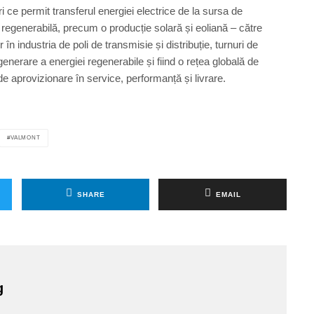
ri ce permit transferul energiei electrice de la sursa de
 regenerabilă, precum o producție solară și eoliană – către
 în industria de poli de transmisie și distribuție, turnuri de
enerare a energiei regenerabile și fiind o rețea globală de
 de aprovizionare în service, performanță și livrare.
VALMONT
SHARE
EMAIL
g