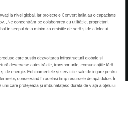
ați la nivel global, iar proiectele Convert Italia au o capacitate
. „Ne concentrăm pe colaborarea cu utilitățile, proprietarii,
global în scopul de a minimiza emisiile de seră și de a înlocui
produse care susțin dezvoltarea infrastructurii globale și
ctură deservesc autostrăzile, transporturile, comunicațiile fără
ale și de energie. Echipamentele și serviciile sale de irigare pentru
 fermelor, conservând în același timp resursele de apă dulce. În
iunii care protejează și îmbunătățesc durata de viață a oțelului