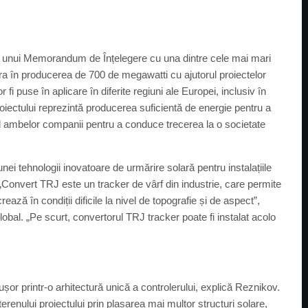
 unui Memorandum de Înțelegere cu una dintre cele mai mari
a în producerea de 700 de megawatti cu ajutorul proiectelor
 fi puse în aplicare în diferite regiuni ale Europei, inclusiv în
 proiectului reprezintă producerea suficientă de energie pentru a
al ambelor companii pentru a conduce trecerea la o societate
ei tehnologii inovatoare de urmărire solară pentru instalațiile
„Convert TRJ este un tracker de vârf din industrie, care permite
ă în condiții dificile la nivel de topografie și de aspect”,
obal. „Pe scurt, convertorul TRJ tracker poate fi instalat acolo
or printr-o arhitectură unică a controlerului, explică Reznikov.
terenului proiectului prin plasarea mai multor structuri solare,