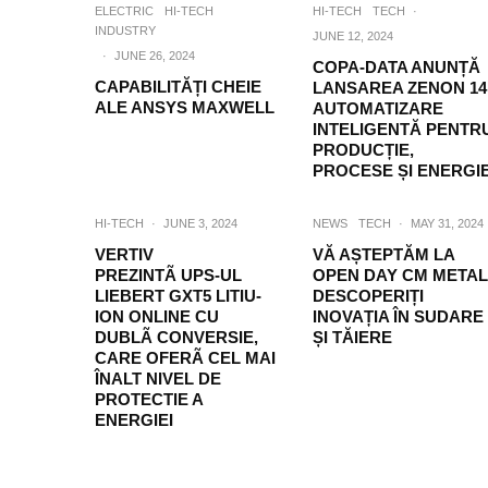
ELECTRIC
HI-TECH
HI-TECH
TECH
·
INDUSTRY
JUNE 12, 2024
·
JUNE 26, 2024
COPA-DATA ANUNȚĂ
CAPABILITĂȚI CHEIE
LANSAREA ZENON 14
ALE ANSYS MAXWELL
AUTOMATIZARE
INTELIGENTĂ PENTR
PRODUCȚIE,
PROCESE ȘI ENERGI
HI-TECH
·
JUNE 3, 2024
NEWS
TECH
·
MAY 31, 2024
VERTIV
VĂ AȘTEPTĂM LA
PREZINTÃ UPS-UL
OPEN DAY CM METAL
LIEBERT GXT5 LITIU-
DESCOPERIȚI
ION ONLINE CU
INOVAȚIA ÎN SUDARE
DUBLÃ CONVERSIE,
ȘI TĂIERE
CARE OFERÃ CEL MAI
ÎNALT NIVEL DE
PROTECTIE A
ENERGIEI