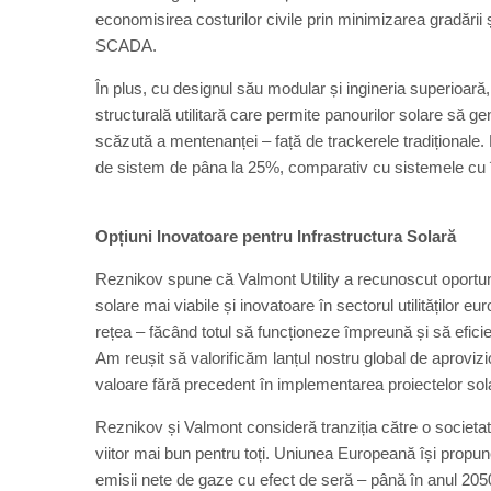
economisirea costurilor civile prin minimizarea gradării
SCADA.
În plus, cu designul său modular și ingineria superioa
structurală utilitară care permite panourilor solare să 
scăzută a mentenanței – față de trackerele tradiționale. 
de sistem de pâna la 25%, comparativ cu sistemele cu în
Opțiuni Inovatoare pentru Infrastructura Solară
Reznikov spune că Valmont Utility a recunoscut oportunit
solare mai viabile și inovatoare în sectorul utilităților 
rețea – făcând totul să funcționeze împreună și să eficie
Am reușit să valorificăm lanțul nostru global de aproviziona
valoare fără precedent în implementarea proiectelor sola
Reznikov și Valmont consideră tranziția către o societat
viitor mai bun pentru toți. Uniunea Europeană își propu
emisii nete de gaze cu efect de seră – până în anul 205