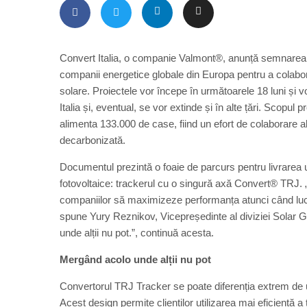
Convert Italia, o companie Valmont®, anunță semnarea
companii energetice globale din Europa pentru a colabor
solare. Proiectele vor începe în următoarele 18 luni și vor
Italia și, eventual, se vor extinde și în alte țări. Scopul
alimenta 133.000 de case, fiind un efort de colaborare 
decarbonizată.
Documentul prezintă o foaie de parcurs pentru livrarea un
fotovoltaice: trackerul cu o singură axă Convert® TRJ. 
companiilor să maximizeze performanța atunci când lucreaz
spune Yury Reznikov, Vicepreședinte al diviziei Solar Gl
unde alții nu pot.”, continuă acesta.
Mergând acolo unde alții nu pot
Convertorul TRJ Tracker se poate diferenția extrem de uș
Acest design permite clienților utilizarea mai eficientă a 