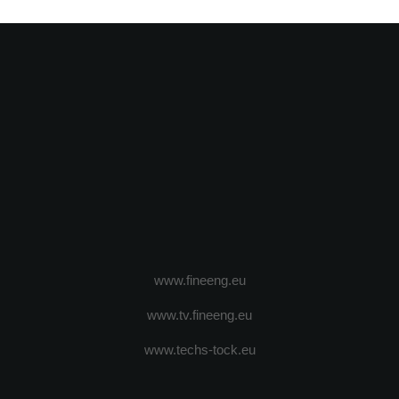
www.fineeng.eu
www.tv.fineeng.eu
www.techs-tock.eu