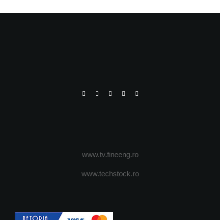
www.tv.fineeng.ro
www.techstock.ro