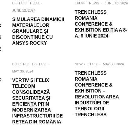
HI-TECH
TECH
·
EVENT
NEWS
·
JUNE 10, 2024
JUNE 12, 2024
TRENCHLESS
ROMANIA
SIMULAREA DINAMICII
CONFERENCE &
:
MATERIALELOR
EXHIBITION EDIȚIA A 8-
GRANULARE ȘI
A, 6 IUNIE 2024
U
DISCONTINUE CU
ANSYS ROCKY
E
ELECTRIC
HI-TECH
·
NEWS
TECH
·
MAY 30, 2024
MAY 30, 2024
TRENCHLESS
:
ROMANIA
VERTIV ȘI FELIX
CONFERENCE &
TELECOM
EXHIBITION –
CONSOLIDEAZĂ
REVOLUȚIONAREA
SECURITATEA ȘI
INDUSTRIEI DE
EFICIENȚA PRIN
TEHNOLOGII
MODERNIZAREA
TRENCHLESS
INFRASTRUCTURII DE
REȚEA DIN ROMÂNIA