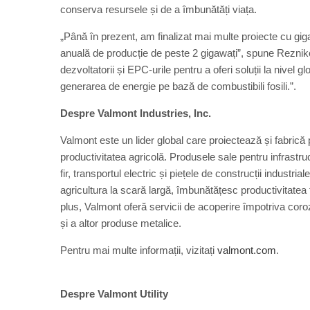
conserva resursele și de a îmbunătăți viața.
„Până în prezent, am finalizat mai multe proiecte cu gigaw
anuală de producție de peste 2 gigawați”, spune Reznikov
dezvoltatorii și EPC-urile pentru a oferi soluții la nivel 
generarea de energie pe bază de combustibili fosili.”.
Despre Valmont Industries, Inc.
Valmont este un lider global care proiectează și fabrică 
productivitatea agricolă. Produsele sale pentru infrastru
fir, transportul electric și piețele de construcții industri
agricultura la scară largă, îmbunătățesc productivitatea
plus, Valmont oferă servicii de acoperire împotriva coroz
și a altor produse metalice.
Pentru mai multe informații, vizitați
valmont.com
.
Despre Valmont Utility