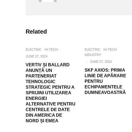
Related
ELECTRIC
HI-TECH
·
ELECTRIC
HI-TECH
INDUSTRY
JUNE 27, 2024
·
JUNE 27, 2024
VERTIV ȘI BALLARD
SKF AXIOS: PRIMA
ANUNȚĂ UN
LINIE DE APĂRARE
PARTENERIAT
PENTRU
TEHNOLOGIC
ECHIPAMENTELE
STRATEGIC PENTRU A
DUMNEAVOASTRĂ
SPRIJINI UTILIZAREA
ENERGIEI
ALTERNATIVE PENTRU
CENTRELE DE DATE
DIN AMERICA DE
NORD ȘI EMEA