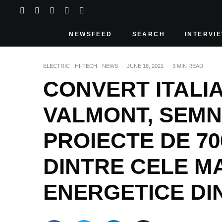
NEWSFEED
SEARCH
INTERVI
ELECTRIC
HI-TECH
NEWS
·
JUNE 18, 2021
·
3 MIN READ
CONVERT ITALIA
VALMONT, SEM
PROIECTE DE 7
DINTRE CELE MA
ENERGETICE DI