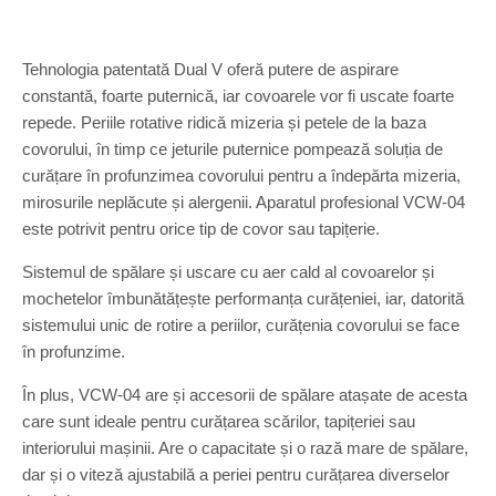
Tehnologia patentată Dual V oferă putere de aspirare
constantă, foarte puternică, iar covoarele vor fi uscate foarte
repede. Periile rotative ridică mizeria și petele de la baza
covorului, în timp ce jeturile puternice pompează soluția de
curățare în profunzimea covorului pentru a îndepărta mizeria,
mirosurile neplăcute și alergenii. Aparatul profesional VCW-04
este potrivit pentru orice tip de covor sau tapițerie.
Sistemul de spălare și uscare cu aer cald al covoarelor și
mochetelor îmbunătățește performanța curățeniei, iar, datorită
sistemului unic de rotire a periilor, curățenia covorului se face
în profunzime.
În plus, VCW-04 are și accesorii de spălare atașate de acesta
care sunt ideale pentru curățarea scărilor, tapițeriei sau
interiorului mașinii. Are o capacitate și o rază mare de spălare,
dar și o viteză ajustabilă a periei pentru curățarea diverselor