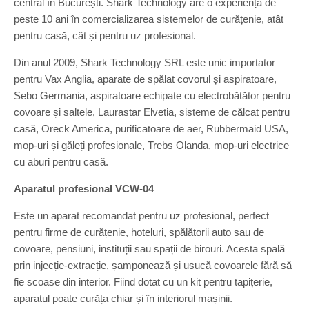
central în București. Shark Technology are o experiență de
peste 10 ani în comercializarea sistemelor de curățenie, atât
pentru casă, cât și pentru uz profesional.
Din anul 2009, Shark Technology SRL este unic importator
pentru Vax Anglia, aparate de spălat covorul și aspiratoare,
Sebo Germania, aspiratoare echipate cu electrobătător pentru
covoare și saltele, Laurastar Elvetia, sisteme de călcat pentru
casă, Oreck America, purificatoare de aer, Rubbermaid USA,
mop-uri și găleți profesionale, Trebs Olanda, mop-uri electrice
cu aburi pentru casă.
Aparatul profesional VCW-04
Este un aparat recomandat pentru uz profesional, perfect
pentru firme de curățenie, hoteluri, spălătorii auto sau de
covoare, pensiuni, instituții sau spații de birouri. Acesta spală
prin injecție-extracție, șamponează și usucă covoarele fără să
fie scoase din interior. Fiind dotat cu un kit pentru tapițerie,
aparatul poate curăța chiar și în interiorul mașinii.