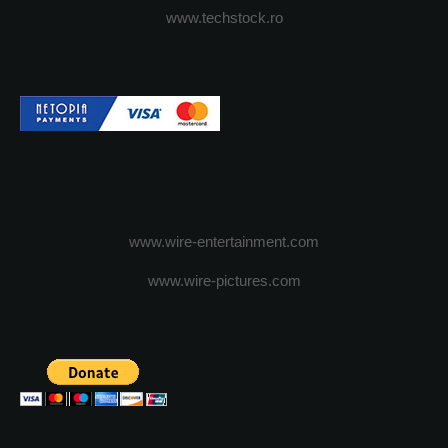
www.techstock.ro
www.wire-entertainment.com
www.wire-pictures.com