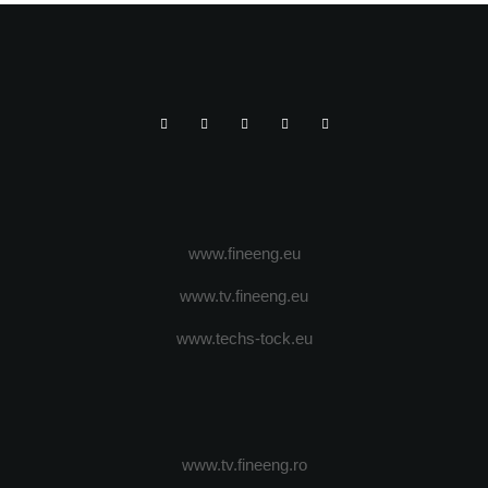
www.fineeng.eu
www.tv.fineeng.eu
www.techs-tock.eu
www.tv.fineeng.ro