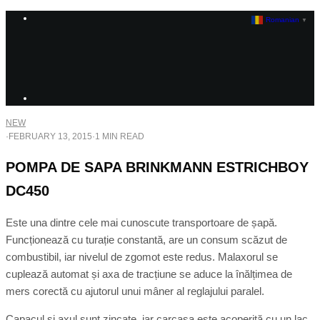
Romanian
▼
NEW
·
FEBRUARY 13, 2015
·
1 MIN READ
POMPA DE SAPA BRINKMANN ESTRICHBOY
DC450
Este una dintre cele mai cunoscute transportoare de șapă.
Funcționează cu turație constantă, are un consum scăzut de
combustibil, iar nivelul de zgomot este redus. Malaxorul se
cuplează automat și axa de tracțiune se aduce la înălțimea de
mers corectă cu ajutorul unui mâner al reglajului paralel.
Capacul și axul sunt zincate, iar carcasa este acoperită cu un lac