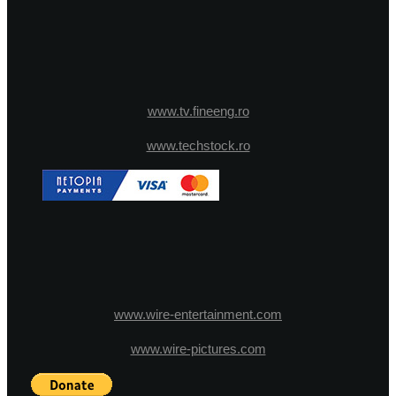
www.tv.fineeng.ro
www.techstock.ro
www.wire-entertainment.com
www.wire-pictures.com