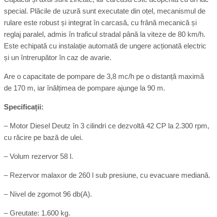
special. Plăcile de uzură sunt executate din oțel, mecanismul de
rulare este robust și integrat în carcasă, cu frână mecanică și
reglaj paralel, admis în traficul stradal până la viteze de 80 km/h.
Este echipată cu instalație automată de ungere acționată electric
și un întrerupător în caz de avarie.
Are o capacitate de pompare de 3,8 mc/h pe o distanță maximă
de 170 m, iar înălțimea de pompare ajunge la 90 m.
Specificații:
– Motor Diesel Deutz în 3 cilindri ce dezvoltă 42 CP la 2.300 rpm,
cu răcire pe bază de ulei.
– Volum rezervor 58 l.
– Rezervor malaxor de 260 l sub presiune, cu evacuare mediană.
– Nivel de zgomot 96 db(A).
– Greutate: 1.600 kg.