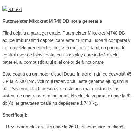
Putzmeister Mixokret M 740 DB noua generatie
Fiind deja la a patra generație, Putzmeister Mixokret M740 DB
aduce îmbunătățiri capotei care este mult mai ușoară comparativ
cu modelele precedente, un șasiu mult mai stabil, un panou de
control ușor de folosit dotat cu un display care indică nivelul
bateriei, al combustibilului și al orelor de funcționare.
Este dotată cu un motor diesel Deutz în trei cilindri ce dezvoltă 45
CP la 2.500 rpm. Volumul rezervorului este generos ajungând la
60 l. Sistemul de depresurizare este automat existând și un
sistem de ungere central automat. Nivelul de zgomot ajunge la 83
db(A) iar greutatea totală nu depășește 1.740 kg.
Specificații:
– Rezervor malaxorului ajunge la 260 l, cu evacuare mediană.