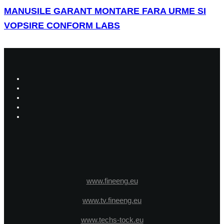
MANUSILE GARANT MONTARE FARA URME SI
VOPSIRE CONFORM LABS
www.fineeng.eu
www.tv.fineeng.eu
www.techs-tock.eu