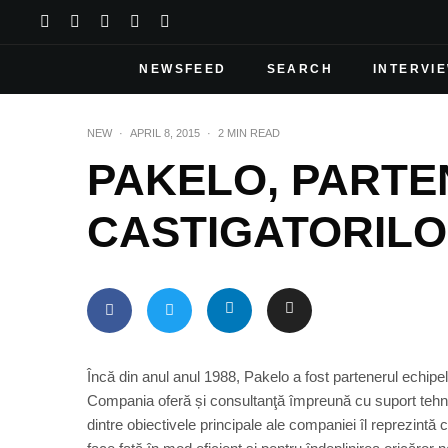
NEWSFEED
SEARCH
INTERVI
NEW
·
APRIL 8, 2015
·
2 MIN READ
PAKELO, PART
CASTIGATORIL
Încă din anul anul 1988, Pakelo a fost partenerul echipelo
Compania oferă și consultanţă împreună cu suport tehni
dintre obiectivele principale ale companiei îl reprezint