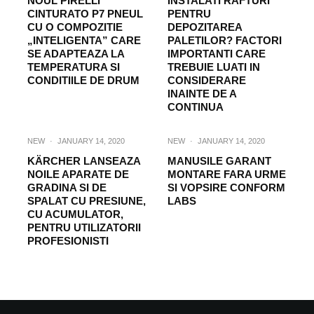
NOUL PIRELLI
INSTALATI RAFTURI
CINTURATO P7 PNEUL
PENTRU
CU O COMPOZITIE
DEPOZITAREA
„INTELIGENTA” CARE
PALETILOR? FACTORI
SE ADAPTEAZA LA
IMPORTANTI CARE
TEMPERATURA SI
TREBUIE LUATI IN
CONDITIILE DE DRUM
CONSIDERARE
INAINTE DE A
CONTINUA
NEW
·
JANUARY 14, 2020
NEW
·
JANUARY 14, 2020
KÄRCHER LANSEAZA
MANUSILE GARANT
NOILE APARATE DE
MONTARE FARA URME
GRADINA SI DE
SI VOPSIRE CONFORM
SPALAT CU PRESIUNE,
LABS
CU ACUMULATOR,
PENTRU UTILIZATORII
PROFESIONISTI