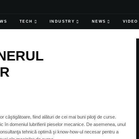
EWS
TECH
INDUSTRY
NEWS
VIDEO
ENERUL
OR
r câştigătoare, fiind alături de cei mai buni piloţi de curse.
c în domeniul lubrifierii pieselor mecanice. De asemenea, unul
ă consultanţa tehnică optimă şi know-how-ul necesar pentru a