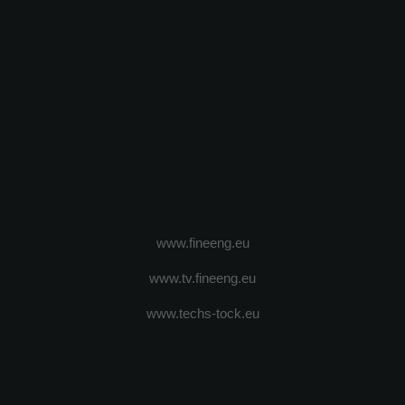
www.fineeng.eu
www.tv.fineeng.eu
www.techs-tock.eu