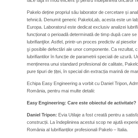
face faţă în mod eficient şi pentru îndeplinirea oricăror 
Pakelo deține propriul său laborator de cercetare și anali
tehnică. Denumit generic PakeloLab, acesta este un labor
Europa. Laboratorul este dedicat exclusiv analizei lubrifi
funcționat o perioadă determinată de timp după care se 
lubrifianţilor. Astfel, printr-un proces predictiv al pie
şi posibile defectări ale unor componente. Ca rezultat, 
lubrifiantilor în funcție de parametrii speciali de uzură
menținerea unui standard profesional de calitate, Pakelo 
pure tipuri de țiței, în special din extracția marină de 
Echipa Easy Engineering a vorbit cu Daniel Tripon, Admin
România, pentru mai multe detalii:
Easy Engineering: Care este obiectul de activitate?
Daniel Tripon:
Evia Utilaje a fost creată pentru a satisfa
construcții. La îndeplinirea acestui scop ne ajută exper
România al lubrifianților profesionali Pakelo – Italia.