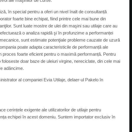
nevoi ale maşinilor de curse.
ză, în special pentru a oferi un nivel înalt de consultanță
ator foarte bine echipat, fiind printre cele mai bune din
anţilor. Sunt luate mostre de ulei din maşini sau utilaje care au
efectuează o analiza rapidă şi în profunzime a performanței
selor mecanice, sunt estimate potenţiale probleme cauzate de uzură
compania poate adapta caracteristicile de performanță ale
. Un proces foarte eficient pentru o maximă performanță. Pentru
foloseste doar baze de uleiuri virgine, nereciclate, din cele mai
mare adâncime.
istrator al companiei Evia Utilaje, delaer-ul Pakelo în
ce cerințele exigente ale utilizatorilor de utilaje pentru
iența echipei în acest domeniu. Suntem importator exclusiv în