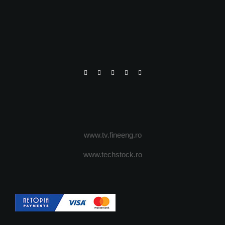
www.tv.fineeng.ro
www.techstock.ro