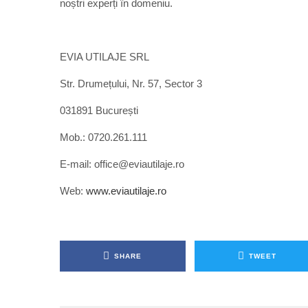
noștri experți în domeniu.
EVIA UTILAJE SRL
Str. Drumețului, Nr. 57, Sector 3
031891 București
Mob.: 0720.261.111
E-mail: office@eviautilaje.ro
Web:
www.eviautilaje.ro
SHARE
TWEET