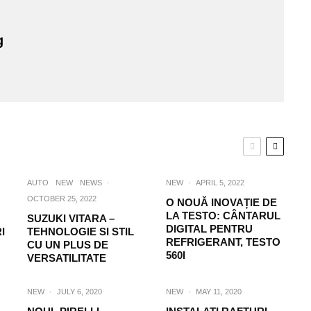
g
AUTO
NEW
NEWS
·
NEW
·
APRIL 5, 2022
OCTOBER 25, 2022
O NOUĂ INOVAȚIE DE
LA TESTO: CÂNTARUL
SUZUKI VITARA –
DIGITAL PENTRU
I
TEHNOLOGIE SI STIL
REFRIGERANT, TESTO
CU UN PLUS DE
560I
VERSATILITATE
NEW
·
JULY 6, 2020
NEW
·
MAY 11, 2020