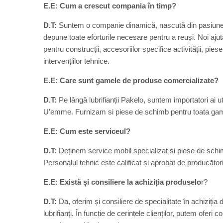
E.E: Cum a crescut compania în timp?
D.T:
Suntem o companie dinamică, nascută din pasiunea ș
depune toate eforturile necesare pentru a reuși. Noi ajut
pentru construcții, accesoriilor specifice activității, pies
intervențiilor tehnice.
E.E: Care sunt gamele de produse comercializate?
D.T:
Pe lângă lubrifianții Pakelo, suntem importatori ai u
U’emme. Furnizam si piese de schimb pentru toata gam
E.E: Cum este serviceul?
D.T:
Deținem service mobil specializat si piese de schim
Personalul tehnic este calificat și aprobat de producători
E.E: Există și consiliere la achiziția produselo
r?
D.T:
Da, oferim și consiliere de specialitate în achiziția
lubrifianți. În funcție de cerințele clienților, putem ofer