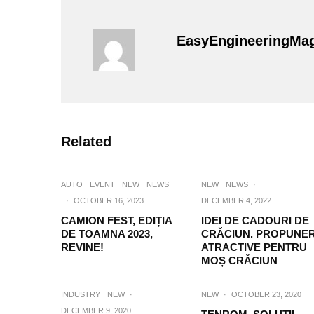
EasyEngineeringMa
Related
AUTO
EVENT
NEW
NEWS
NEW
NEWS
·
·
OCTOBER 16, 2023
DECEMBER 4, 2022
CAMION FEST, EDIȚIA
IDEI DE CADOURI DE
DE TOAMNA 2023,
CRĂCIUN. PROPUNER
REVINE!
ATRACTIVE PENTRU
MOȘ CRĂCIUN
INDUSTRY
NEW
·
NEW
·
OCTOBER 23, 2020
DECEMBER 9, 2020