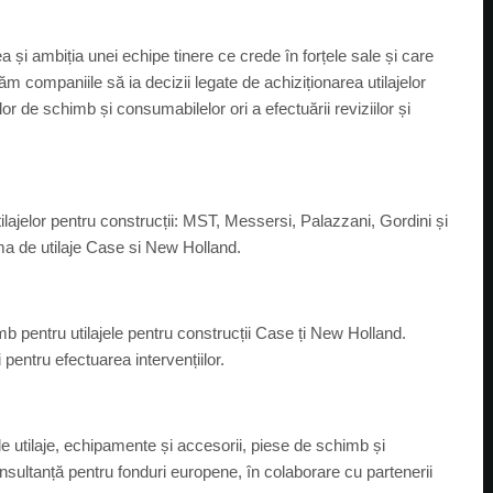
i ambiția unei echipe tinere ce crede în forțele sale și care
ăm companiile să ia decizii legate de achiziționarea utilajelor
elor de schimb și consumabilelor ori a efectuării reviziilor și
tilajelor pentru construcții: MST, Messersi, Palazzani, Gordini și
a de utilaje Case si New Holland.
b pentru utilajele pentru construcții Case ți New Holland.
 pentru efectuarea intervențiilor.
 de utilaje, echipamente și accesorii, piese de schimb și
i consultanță pentru fonduri europene, în colaborare cu partenerii