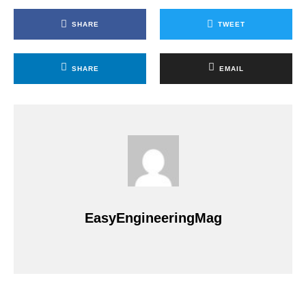
SHARE
TWEET
SHARE
EMAIL
EasyEngineeringMag