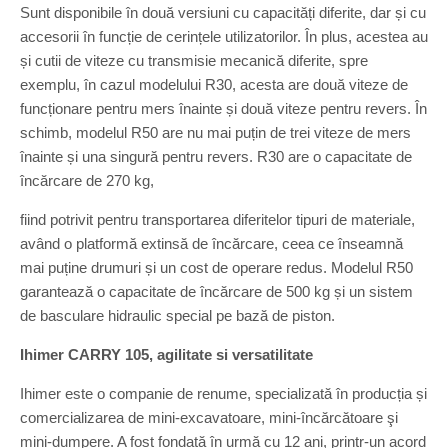
Sunt disponibile în două versiuni cu capacități diferite, dar și cu
accesorii în funcție de cerințele utilizatorilor. În plus, acestea au
și cutii de viteze cu transmisie mecanică diferite, spre
exemplu, în cazul modelului R30, acesta are două viteze de
funcționare pentru mers înainte și două viteze pentru revers. În
schimb, modelul R50 are nu mai puțin de trei viteze de mers
înainte și una singură pentru revers. R30 are o capacitate de
încărcare de 270 kg,
fiind potrivit pentru transportarea diferitelor tipuri de materiale,
având o platformă extinsă de încărcare, ceea ce înseamnă
mai puține drumuri și un cost de operare redus. Modelul R50
garantează o capacitate de încărcare de 500 kg și un sistem
de basculare hidraulic special pe bază de piston.
Ihimer CARRY 105, agilitate si versatilitate
Ihimer este o companie de renume, specializată în producția și
comercializarea de mini-excavatoare, mini-încărcătoare şi
mini-dumpere. A fost fondată în urmă cu 12 ani, printr-un acord