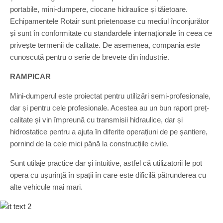
portabile, mini-dumpere, ciocane hidraulice și tăietoare.
Echipamentele Rotair sunt prietenoase cu mediul înconjurător
și sunt în conformitate cu standardele internaționale în ceea ce
privește termenii de calitate. De asemenea, compania este
cunoscută pentru o serie de brevete din industrie.
RAMPICAR
Mini-dumperul este proiectat pentru utilizări semi-profesionale,
dar și pentru cele profesionale. Acestea au un bun raport preț-
calitate și vin împreună cu transmisii hidraulice, dar și
hidrostatice pentru a ajuta în diferite operațiuni de pe șantiere,
pornind de la cele mici până la construcțiile civile.
Sunt utilaje practice dar și intuitive, astfel că utilizatorii le pot
opera cu ușurință în spații în care este dificilă pătrunderea cu
alte vehicule mai mari.