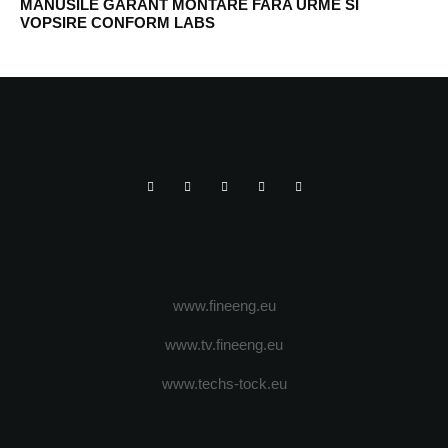
MANUSILE GARANT MONTARE FARA URME SI
VOPSIRE CONFORM LABS
www.fineeng.eu
www.tv.fineeng.eu
www.techs-tock.eu