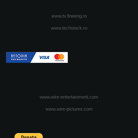
www.tv.fineeng.ro
www.techstock.ro
www.wire-entertainment.com
www.wire-pictures.com