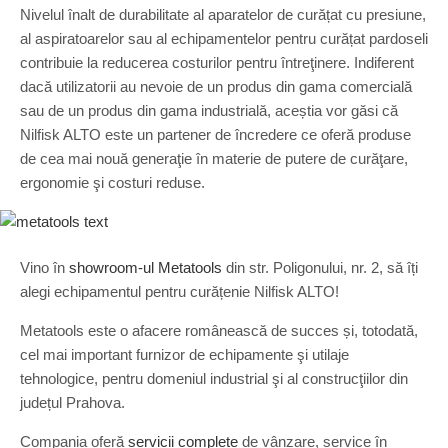
Nivelul înalt de durabilitate al aparatelor de curățat cu presiune,
al aspiratoarelor sau al echipamentelor pentru curățat pardoseli
contribuie la reducerea costurilor pentru întreţinere. Indiferent
dacă utilizatorii au nevoie de un produs din gama comercială
sau de un produs din gama industrială, aceștia vor găsi că
Nilfisk ALTO este un partener de încredere ce oferă produse
de cea mai nouă generaţie în materie de putere de curăţare,
ergonomie şi costuri reduse.
Vino în
showroom-ul Metatools
din str. Poligonului, nr. 2, să îți
alegi echipamentul pentru curățenie Nilfisk ALTO!
Metatools este o afacere românească de succes și, totodată,
cel mai important furnizor de echipamente şi utilaje
tehnologice, pentru domeniul industrial şi al construcţiilor din
județul Prahova.
Compania oferă
servicii complete
de vânzare, service în