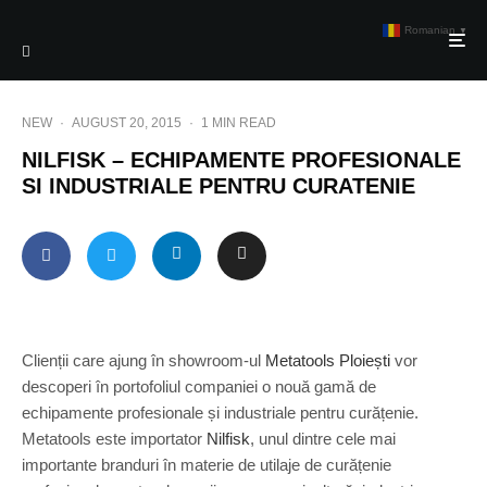
Romanian
▼
NEW
·
AUGUST 20, 2015
·
1 MIN READ
NILFISK – ECHIPAMENTE PROFESIONALE
SI INDUSTRIALE PENTRU CURATENIE
Clienții care ajung în showroom-ul
Metatools Ploiești
vor
descoperi în portofoliul companiei o nouă gamă de
echipamente profesionale și industriale pentru curățenie.
Metatools este importator
Nilfisk
, unul dintre cele mai
importante branduri în materie de utilaje de curățenie