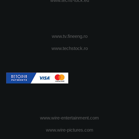
www.techs-tock.eu
www.tv.fineeng.ro
www.techstock.ro
www.wire-entertainment.com
www.wire-pictures.com