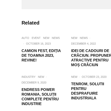
Related
AUTO
EVENT
NEW
NEWS
NEW
NEWS
·
·
OCTOBER 16, 2023
DECEMBER 4, 2022
CAMION FEST, EDIȚIA
IDEI DE CADOURI DE
DE TOAMNA 2023,
CRĂCIUN. PROPUNER
REVINE!
ATRACTIVE PENTRU
MOȘ CRĂCIUN
INDUSTRY
NEW
·
NEW
·
OCTOBER 23, 2020
DECEMBER 9, 2020
TENROM, SOLUTII
PENTRU
ENDRESS POWER
DESPRAFUIRE
ROMANIA, SOLUȚII
INDUSTRIALA
COMPLETE PENTRU
INDUSTRIE