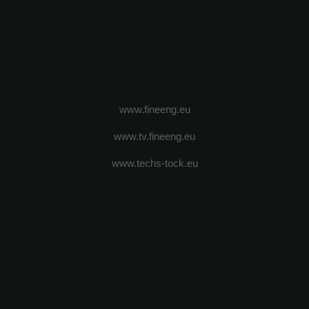
www.fineeng.eu
www.tv.fineeng.eu
www.techs-tock.eu