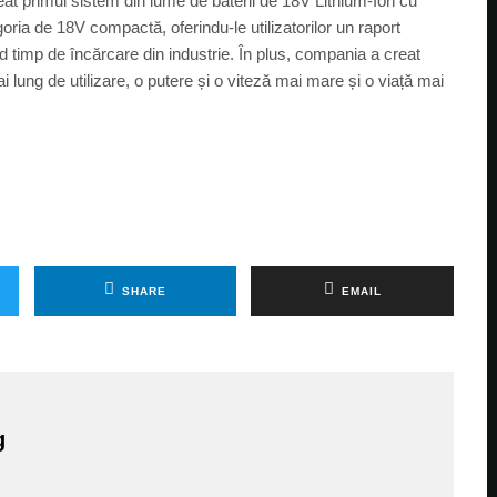
reat primul sistem din lume de baterii de 18V Lithium-Ion cu
ria de 18V compactă, oferindu-le utilizatorilor un raport
d timp de încărcare din industrie. În plus, compania a creat
ai lung de utilizare, o putere și o viteză mai mare și o viață mai
SHARE
EMAIL
g