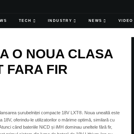
EWS
TECH
INDUSTRY
NEWS
VIDEO
A O NOUA CLASA
T FARA FIR
cu lansarea șurubelniței compacte 18V LXT®. Noua unealtă este
18V, oferindu-le utilizatorilor o mărime optimă, similară cu
tunci când bateriile NiCD și iMH dominau uneltele fără fir,