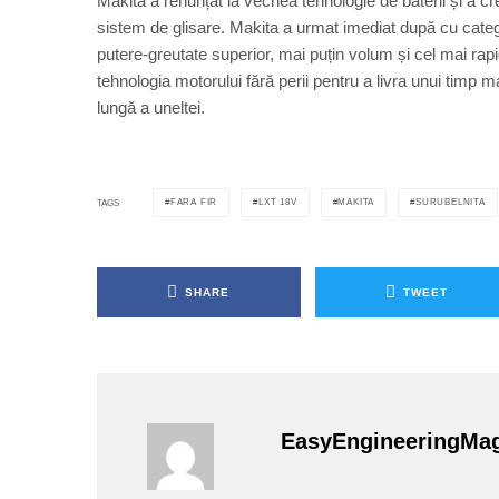
Makita a renunțat la vechea tehnologie de baterii și a c
sistem de glisare. Makita a urmat imediat după cu catego
putere-greutate superior, mai puțin volum și cel mai rapi
tehnologia motorului fără perii pentru a livra unui timp m
lungă a uneltei.
FARA FIR
LXT 18V
MAKITA
SURUBELNITA
TAGS
SHARE
TWEET
EasyEngineeringMa