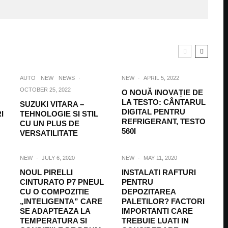
AUTO
NEW
NEWS
·
NEW
·
APRIL 5, 2022
OCTOBER 25, 2022
O NOUĂ INOVAȚIE DE
LA TESTO: CÂNTARUL
SUZUKI VITARA –
DIGITAL PENTRU
I
TEHNOLOGIE SI STIL
REFRIGERANT, TESTO
CU UN PLUS DE
560I
VERSATILITATE
NEW
·
JULY 6, 2020
NEW
·
MAY 11, 2020
NOUL PIRELLI
INSTALATI RAFTURI
CINTURATO P7 PNEUL
PENTRU
CU O COMPOZITIE
DEPOZITAREA
„INTELIGENTA” CARE
PALETILOR? FACTORI
SE ADAPTEAZA LA
IMPORTANTI CARE
TEMPERATURA SI
TREBUIE LUATI IN