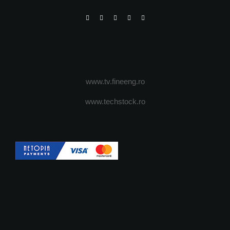
www.tv.fineeng.ro
www.techstock.ro