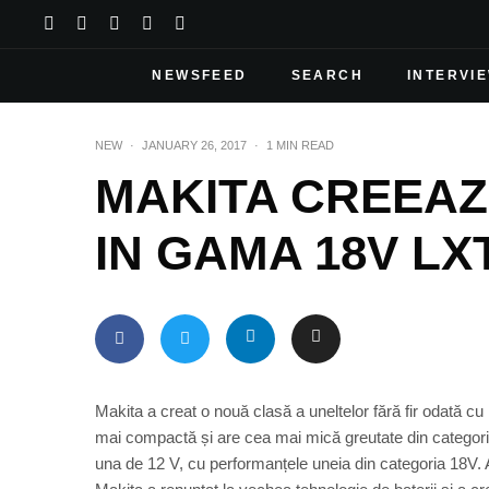
NEWSFEED
SEARCH
INTERVI
NEW
·
JANUARY 26, 2017
·
1 MIN READ
MAKITA CREEAZ
IN GAMA 18V LX
Makita a creat o nouă clasă a uneltelor fără fir odată 
mai compactă și are cea mai mică greutate din categoria 
una de 12 V, cu performanțele uneia din categoria 18V. A