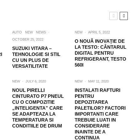
AUTO
NEW
NEWS
·
NEW
·
APRIL 5, 2022
OCTOBER 25, 2022
O NOUĂ INOVAȚIE DE
LA TESTO: CÂNTARUL
SUZUKI VITARA –
DIGITAL PENTRU
I
TEHNOLOGIE SI STIL
REFRIGERANT, TESTO
CU UN PLUS DE
560I
VERSATILITATE
NEW
·
JULY 6, 2020
NEW
·
MAY 11, 2020
NOUL PIRELLI
INSTALATI RAFTURI
CINTURATO P7 PNEUL
PENTRU
CU O COMPOZITIE
DEPOZITAREA
„INTELIGENTA” CARE
PALETILOR? FACTORI
SE ADAPTEAZA LA
IMPORTANTI CARE
TEMPERATURA SI
TREBUIE LUATI IN
CONDITIILE DE DRUM
CONSIDERARE
INAINTE DE A
CONTINUA