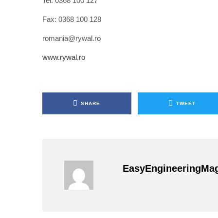
Tel: 0368 100 127
Fax: 0368 100 128
romania@rywal.ro
www.rywal.ro
SHARE
TWEET
EasyEngineeringMa