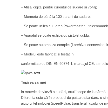
– Afișaj digital pentru curentul de sudare și voltaj;
– Memorie de până la 100 sarcini de sudare;
– Se poate utiliza cu Lorch Powermaster – telecomanda d
– Aparatul se poate echipa cu pistolet dublu;
– Se poate automatiza complet (LorchNet connection, in
– Modelul este fabricat și testat în
conformitate cu DIN EN 60974-1, marcajul CE, simbolul
Topirea sârmei
În materie de viteză a sudării, totul începe de la sârmă,
Diferența este că în procesul de pulsare standard, o sing
ajutorul tehnologiei SpeedPulse, transferul fluxului de 