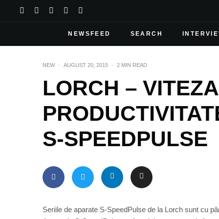
NEWSFEED
SEARCH
INTERVI
NEW
·
AUGUST 20, 2015
·
2 MIN READ
LORCH – VITEZA
PRODUCTIVITAT
S-SPEEDPULSE
Seriile de aparate S-SpeedPulse de la Lorch sunt cu până