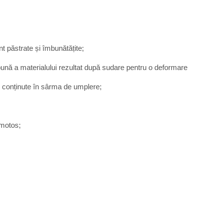
nt păstrate și îmbunătățite;
bună a materialului rezultat după sudare pentru o deformare
 conținute în sârma de umplere;
omotos;