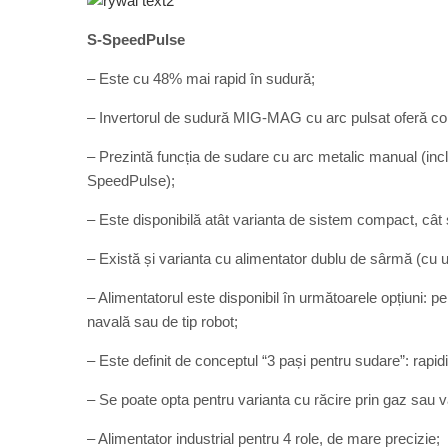
S-SpeedPulse
– Este cu 48% mai rapid în sudură;
– Invertorul de sudură MIG-MAG cu arc pulsat oferă cons
– Prezintă funcția de sudare cu arc metalic manual (inc
SpeedPulse);
– Este disponibilă atât varianta de sistem compact, cât
– Există și varianta cu alimentator dublu de sârmă (cu 
– Alimentatorul este disponibil în următoarele opțiuni: pen
navală sau de tip robot;
– Este definit de conceptul “3 pași pentru sudare”: rapidita
– Se poate opta pentru varianta cu răcire prin gaz sau va
– Alimentator industrial pentru 4 role, de mare precizie;