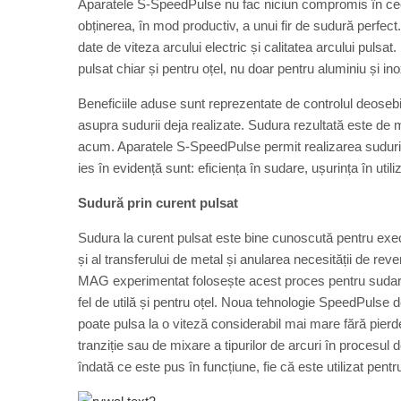
Aparatele S-SpeedPulse nu fac niciun compromis în ceea c
obținerea, în mod productiv, a unui fir de sudură perfect.
date de viteza arcului electric și calitatea arcului pulsa
pulsat chiar și pentru oțel, nu doar pentru aluminiu și ino
Beneficiile aduse sunt reprezentate de controlul deosebit 
asupra sudurii deja realizate. Sudura rezultată este de 
acum. Aparatele S-SpeedPulse permit realizarea sudurii
ies în evidență sunt: eficiența în sudare, ușurința în utili
Sudură prin curent pulsat
Sudura la curent pulsat este bine cunoscută pentru execuți
și al transferului de metal și anularea necesității de re
MAG experimentat folosește acest proces pentru sudarea 
fel de utilă și pentru oțel. Noua tehnologie SpeedPulse 
poate pulsa la o viteză considerabil mai mare fără pierd
tranziție sau de mixare a tipurilor de arcuri în procesu
îndată ce este pus în funcțiune, fie că este utilizat pe