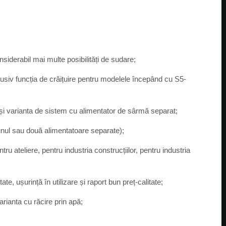
iderabil mai multe posibilități de sudare;
lusiv funcția de crăițuire pentru modelele începând cu S5-
 și varianta de sistem cu alimentator de sârmă separat;
unul sau două alimentatoare separate);
tru ateliere, pentru industria construcțiilor, pentru industria
te, ușurință în utilizare și raport bun preț-calitate;
rianta cu răcire prin apă;