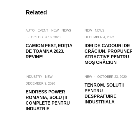
Related
AUTO
EVENT
NEW
NEWS
NEW
NEWS
·
·
OCTOBER 16, 2023
DECEMBER 4, 2022
CAMION FEST, EDIȚIA
IDEI DE CADOURI DE
DE TOAMNA 2023,
CRĂCIUN. PROPUNER
REVINE!
ATRACTIVE PENTRU
MOȘ CRĂCIUN
INDUSTRY
NEW
·
NEW
·
OCTOBER 23, 2020
DECEMBER 9, 2020
TENROM, SOLUTII
PENTRU
ENDRESS POWER
DESPRAFUIRE
ROMANIA, SOLUȚII
INDUSTRIALA
COMPLETE PENTRU
INDUSTRIE