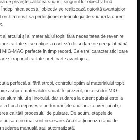
e privește calitatea sudurii, singurul lor obiectiv fiind
 Îndeplinirea acestui obiectiv se realizează datorită avantajelor
t. Lorch a reușit să perfecționeze tehnologia de sudură la curent
x.
al arcului și al materialului topit, fără necesitatea de revenire
mare calitate și se obține la o viteză de sudare de neegalat până
 MIG-MAG perfecte în timp record. Cele trei caracteristici care
zare și raportul calitate-preț foarte avantajos.
a perfectă și fără stropi, controlul optim al materialului topit
venire asupra materialului sudat. În prezent, orice sudor MIG-
aluminiului și inoxului, dar sudarea la curent pulsat este la
de la Lorch depășește performanțele unui arc convențional și
erea calității procesului de pulsare. De acum, etapele de
l de pulsare nu mai sunt necesare. Arcul acționează rapid de
ntru sudarea manuală sau automatizată.