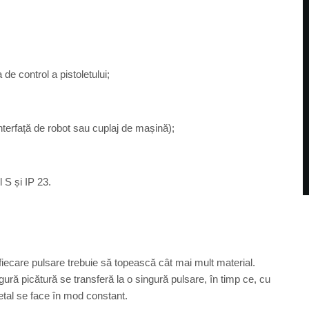
e control a pistoletului;
terfață de robot sau cuplaj de mașină);
 S și IP 23.
 fiecare pulsare trebuie să topească cât mai mult material.
ură picătură se transferă la o singură pulsare, în timp ce, cu
metal se face în mod constant.