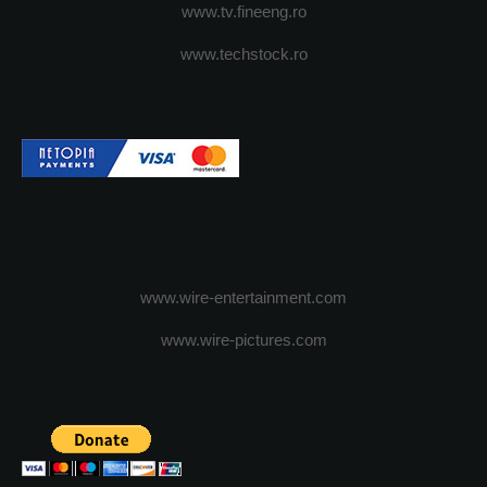
www.tv.fineeng.ro
www.techstock.ro
www.wire-entertainment.com
www.wire-pictures.com