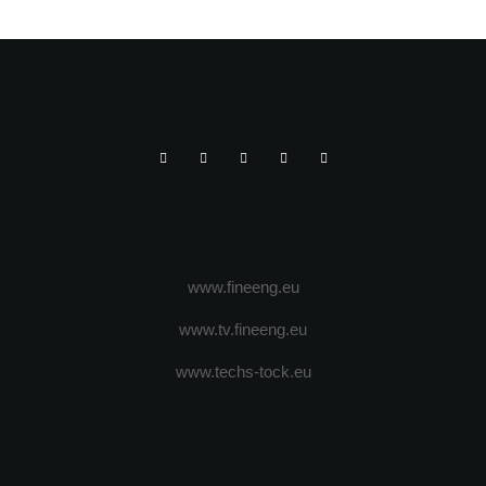
www.fineeng.eu
www.tv.fineeng.eu
www.techs-tock.eu