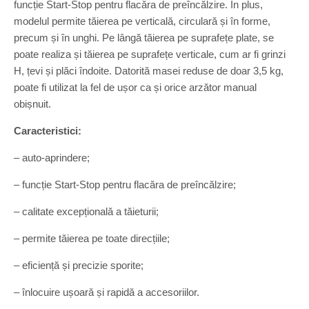
funcție Start-Stop pentru flacăra de preîncălzire. În plus,
modelul permite tăierea pe verticală, circulară și în forme,
precum și în unghi. Pe lângă tăierea pe suprafețe plate, se
poate realiza și tăierea pe suprafețe verticale, cum ar fi grinzi
H, țevi și plăci îndoite. Datorită masei reduse de doar 3,5 kg,
poate fi utilizat la fel de ușor ca și orice arzător manual
obișnuit.
Caracteristici:
– auto-aprindere;
– funcție Start-Stop pentru flacăra de preîncălzire;
– calitate excepțională a tăieturii;
– permite tăierea pe toate direcțiile;
– eficiență și precizie sporite;
– înlocuire ușoară și rapidă a accesoriilor.