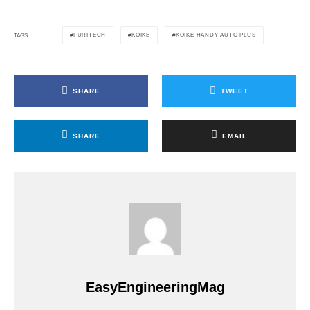
FURITECH
KOIKE
KOIKE HANDY AUTO PLUS
TAGS
SHARE
TWEET
SHARE
EMAIL
EasyEngineeringMag