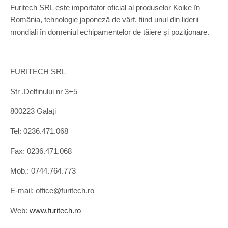
Furitech SRL este importator oficial al produselor Koike în
România, tehnologie japoneză de vârf, fiind unul din liderii
mondiali în domeniul echipamentelor de tăiere și poziționare.
FURITECH SRL
Str .Delfinului nr 3+5
800223 Galaţi
Tel: 0236.471.068
Fax: 0236.471.068
Mob.: 0744.764.773
E-mail: office@furitech.ro
Web:
www.furitech.ro