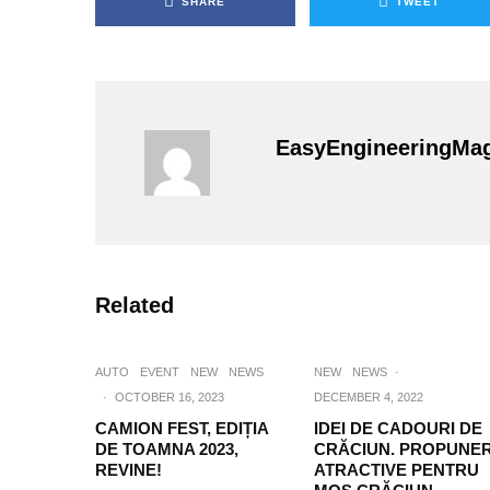
SHARE
TWEET
EasyEngineeringMa
Related
AUTO
EVENT
NEW
NEWS
NEW
NEWS
·
·
OCTOBER 16, 2023
DECEMBER 4, 2022
CAMION FEST, EDIȚIA
IDEI DE CADOURI DE
DE TOAMNA 2023,
CRĂCIUN. PROPUNER
REVINE!
ATRACTIVE PENTRU