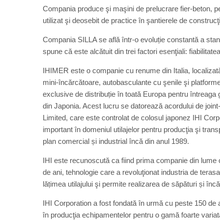
Compania produce şi maşini de prelucrare fier-beton, pe
utilizat şi deosebit de practice în şantierele de construcţi
Compania SILLA se află într-o evoluție constantă a stand
spune că este alcătuit din trei factori esenţiali: fiabilitate
IHIMER este o companie cu renume din Italia, localizat
mini-încărcătoare, autobasculante cu şenile şi platfor
exclusive de distribuție în toată Europa pentru întreag
din Japonia. Acest lucru se datorează acordului de joi
Limited, care este controlat de colosul japonez IHI Corp
important în domeniul utilajelor pentru producţia şi tran
plan comercial și industrial încă din anul 1989.
IHI este recunoscută ca fiind prima companie din lume c
de ani, tehnologie care a revoluţionat industria de teras
lățimea utilajului şi permite realizarea de săpături și încă
IHI Corporation a fost fondată în urmă cu peste 150 de ani
în producţia echipamentelor pentru o gamă foarte variată