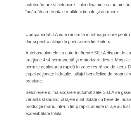
autoîncărcare şi betoniere – oleodinamice cu autoîncăr
încărcătoare frontale multifuncţionale şi dumpere.
Compania SILLA este renumită în întreaga lume pentru pro
dar şi pentru utilaje de prelucrarea fier-beton.
Autobasculantele cu auto-încărcare SILLA dispun de capac
tracţiune 4×4 permanentă şi motorizare diesel. Maşinile 
permite deplasarea rapidă în zone restrânse de lucru. 
cupei acţionate hidraulic, utilajul beneficiind de propri
presiune.
Betonierele și malaxoarele automatizate SILLA se găsesc
varianta standard, utilajele sunt dotate cu bene de încă
producţie mare, într-un timp rapid, aceste utilaje au fost
accesibilitate totală.