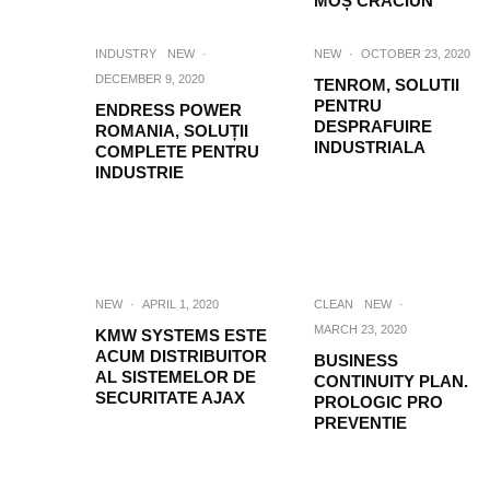
MOȘ CRĂCIUN
INDUSTRY
NEW
·
NEW
·
OCTOBER 23, 2020
DECEMBER 9, 2020
TENROM, SOLUTII
PENTRU
ENDRESS POWER
DESPRAFUIRE
ROMANIA, SOLUȚII
INDUSTRIALA
COMPLETE PENTRU
INDUSTRIE
NEW
·
APRIL 1, 2020
CLEAN
NEW
·
MARCH 23, 2020
KMW SYSTEMS ESTE
ACUM DISTRIBUITOR
BUSINESS
AL SISTEMELOR DE
CONTINUITY PLAN.
SECURITATE AJAX
PROLOGIC PRO
PREVENTIE