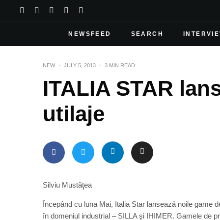
NEWSFEED
SEARCH
INTERVI
NEW
·
JULY 5, 2013
·
3 MIN READ
ITALIA STAR lan
utilaje
Silviu Mustăţea
Începând cu luna Mai, Italia Star lansează noile game de
în domeniul industrial – SILLA şi IHIMER. Gamele de p