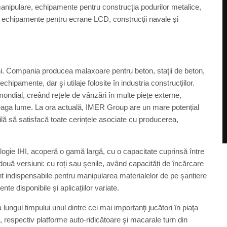
manipulare, echipamente pentru construcţia podurilor metalice,
ori, echipamente pentru ecrane LCD, construcții navale și
i. Compania producea malaxoare pentru beton, staţii de beton,
chipamente, dar şi utilaje folosite în industria construcțiilor.
ondial, creând rețele de vânzări în multe piețe externe,
treaga lume. La ora actuală, IMER Group are un mare potențial
lă să satisfacă toate cerințele asociate cu producerea,
gie IHI, acoperă o gamă largă, cu o capacitate cuprinsă între
două versiuni: cu roți sau şenile, având capacități de încărcare
unt indispensabile pentru manipularea materialelor de pe şantiere
te disponibile și aplicațiilor variate.
a lungul timpului unul dintre cei mai importanţi jucători în piaţa
, respectiv platforme auto-ridicătoare şi macarale turn din