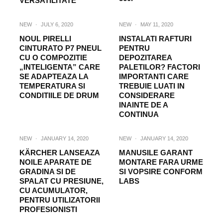
VERSATILITATE
NEW
·
JULY 6, 2020
NEW
·
MAY 11, 2020
NOUL PIRELLI
INSTALATI RAFTURI
CINTURATO P7 PNEUL
PENTRU
CU O COMPOZITIE
DEPOZITAREA
„INTELIGENTA” CARE
PALETILOR? FACTORI
SE ADAPTEAZA LA
IMPORTANTI CARE
TEMPERATURA SI
TREBUIE LUATI IN
CONDITIILE DE DRUM
CONSIDERARE
INAINTE DE A
CONTINUA
NEW
·
JANUARY 14, 2020
NEW
·
JANUARY 14, 2020
KÄRCHER LANSEAZA
MANUSILE GARANT
NOILE APARATE DE
MONTARE FARA URME
GRADINA SI DE
SI VOPSIRE CONFORM
SPALAT CU PRESIUNE,
LABS
CU ACUMULATOR,
PENTRU UTILIZATORII
PROFESIONISTI