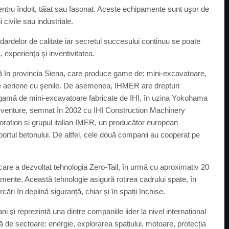
ntru îndoit, tăiat sau fasonat. Aceste echipamente sunt uşor de
i civile sau industriale.
ardelor de calitate iar secretul succesului continuu se poate
a, experienţa şi inventivitatea.
ă în provincia Siena, care produce game de: mini-excavatoare,
me aeriene cu şenile. De asemenea, IHMER are drepturi
a gamă de mini-excavatoare fabricate de IHI, în uzina Yokohama
nt-venture, semnat în 2002 cu IHI Construction Machinery
oration și grupul italian IMER, un producător european
sportul betonului. De altfel, cele două companii au cooperat pe
are a dezvoltat tehnologia Zero-Tail, în urmă cu aproximativ 20
amente. Această tehnologie asigură rotirea cadrului spate, în
rcări în deplină siguranță, chiar și în spații închise.
 şi reprezintă una dintre companiile lider la nivel internațional
 de sectoare: energie, explorarea spațiului, motoare, protecția