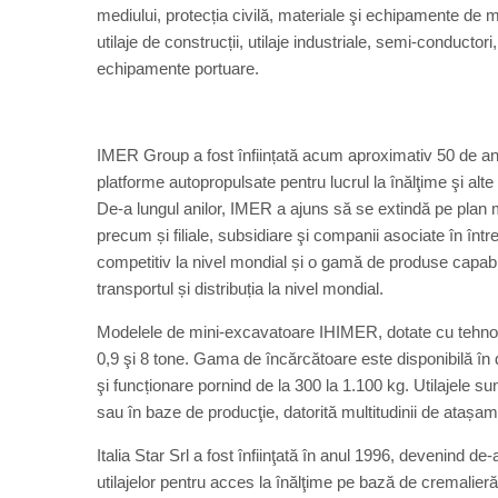
mediului, protecția civilă, materiale şi echipamente de 
utilaje de construcții, utilaje industriale, semi-conduct
echipamente portuare.
IMER Group a fost înființată acum aproximativ 50 de an
platforme autopropulsate pentru lucrul la înălţime şi alte e
De-a lungul anilor, IMER a ajuns să se extindă pe plan m
precum și filiale, subsidiare şi companii asociate în în
competitiv la nivel mondial și o gamă de produse capabi
transportul și distribuția la nivel mondial.
Modelele de mini-excavatoare IHIMER, dotate cu tehnolo
0,9 şi 8 tone. Gama de încărcătoare este disponibilă în 
şi funcționare pornind de la 300 la 1.100 kg. Utilajele s
sau în baze de producţie, datorită multitudinii de atașamen
Italia Star Srl a fost înfiinţată în anul 1996, devenind de-
utilajelor pentru acces la înălţime pe bază de cremalieră