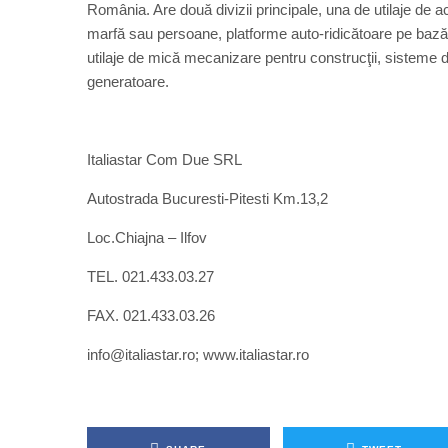
România. Are două divizii principale, una de utilaje de ac
marfă sau persoane, platforme auto-ridicătoare pe bază 
utilaje de mică mecanizare pentru construcţii, sisteme 
generatoare.
Italiastar Com Due SRL
Autostrada Bucuresti-Pitesti Km.13,2
Loc.Chiajna – Ilfov
TEL. 021.433.03.27
FAX. 021.433.03.26
info@italiastar.ro; www.italiastar.ro