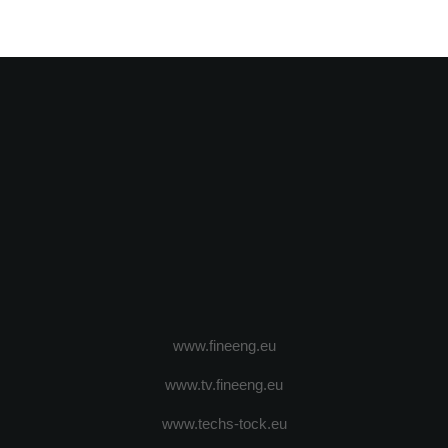
www.fineeng.eu
www.tv.fineeng.eu
www.techs-tock.eu