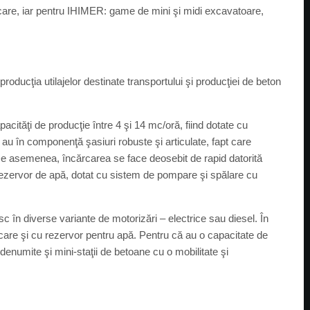
care, iar pentru IHIMER: game de mini şi midi excavatoare,
ducţia utilajelor destinate transportului şi producţiei de beton
ităţi de producţie între 4 şi 14 mc/oră, fiind dotate cu
au în componenţă şasiuri robuste şi articulate, fapt care
De asemenea, încărcarea se face deosebit de rapid datorită
ul rezervor de apă, dotat cu sistem de pompare şi spălare cu
 în diverse variante de motorizări – electrice sau diesel. În
rcare şi cu rezervor pentru apă. Pentru că au o capacitate de
 denumite şi mini-staţii de betoane cu o mobilitate şi