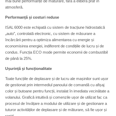
mai bune performanțe de măturare, fără a elibera praf în
atmosferă.
Performanță și costuri reduse
ISAL 6000 este echipată cu sistem de tracțiune hidrostatică
„auto”, controlată electronic, cu sistem de măsurare a
încărcării pentru a optimiza alimentarea cu energie și
economisirea energiei, indiferent de condițiile de lucru și de
condus. Funcția ECO mode permite economii de combustibil
de până la 25%.
Ușurință și funcționalitate
Toate funcțiile de deplasare și de lucru ale mașinilor sunt ușor
de gestionat prin intermediul panoului de comandă cu afișaj
color și butoane pentru funcții, instalat în imediata vecinătate a
volanului. Grafică intuitivă și comenzile ușor de utilizat fac ca
procesul de învățare a modului de utilizare și de gestionare a
tuturor activităților de deplasare și de măturare, să fie ușor și
rapid.