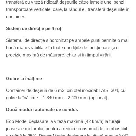
transferă cu viteză ridicată deșeurile către lamele unei benzi
transportoare verticale, care, la rândul ei, transferă deșeurile în
container.
Sistem de direcție pe 4 roți
Sistemul de direcție sincronizat pe ambele punți permite o mai
bună manevrabilitate în toate condițiile de funcționare și o
precizie maximă de măturare, chiar și în timpul virării.
Golire la înălțime
Container de deșeuri de 6 m3, din oțel inoxidabil AISI 304, cu
golire la înălțime – 1.340 mm – 2.400 mm (opțional).
Două moduri automate de condus
Eco Mode: deplasare la viteză maximă (42 km/h) la turații
joase ale motorului, pentru a reduce consumul de combustibil
cu până la 25%. Power Mode: deplasare la viteză maximă (42