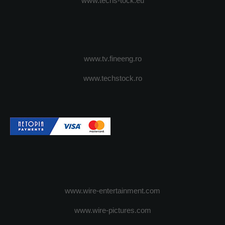
www.techs-tock.eu
www.tv.fineeng.ro
www.techstock.ro
www.wire-entertainment.com
www.wire-pictures.com