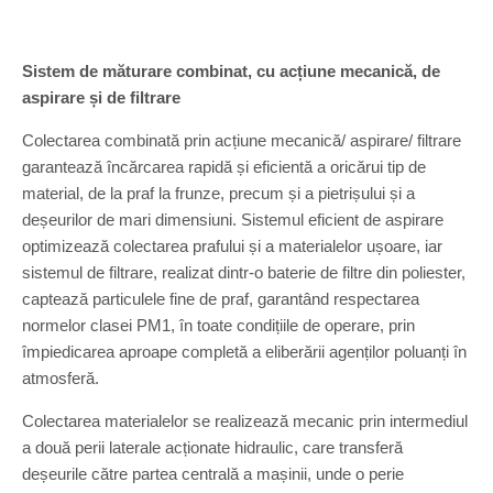
Sistem de măturare combinat, cu acțiune mecanică, de
aspirare și de filtrare
Colectarea combinată prin acțiune mecanică/ aspirare/ filtrare
garantează încărcarea rapidă și eficientă a oricărui tip de
material, de la praf la frunze, precum și a pietrișului și a
deșeurilor de mari dimensiuni. Sistemul eficient de aspirare
optimizează colectarea prafului și a materialelor ușoare, iar
sistemul de filtrare, realizat dintr-o baterie de filtre din poliester,
captează particulele fine de praf, garantând respectarea
normelor clasei PM1, în toate condițiile de operare, prin
împiedicarea aproape completă a eliberării agenților poluanți în
atmosferă.
Colectarea materialelor se realizează mecanic prin intermediul
a două perii laterale acționate hidraulic, care transferă
deșeurile către partea centrală a mașinii, unde o perie