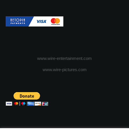
www.wire-entertainment.com
www.wire-pictures.com