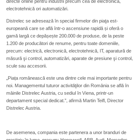
directe online pentru industrii precum cea de electronică,
electrotehnică ori automatizări.
Distrelec se adresează în special firmelor din piaţa est-
europeană care se află într-o ascensiune rapidă și oferă o
gamă largă ce depășește 200.000 de produse, de la peste
1.200 de producători de renume, pentru toate domeniile,
precum: electrică, electronică, electrotehnică, IT, aparatură de
măsură şi control, automatizări, aparate de presiune şi control,
scule sau accesorii.
„Piața românească este una dintre cele mai importante pentru
noi. Managementul tuturor activităţilor din România se află în
mâinile Distrelec Austria, cu sediul în Viena, printr-un
departament special dedicat.”, afirmă Martin Teifl, Director
Distrelec Austria.
De asemenea, compania este partenera a unor branduri de
prestigiu în lume, precum: Honeywell, ABB, Audi, Mercedes,