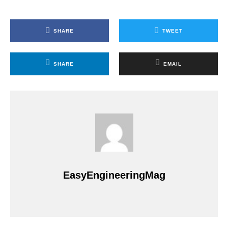
SHARE
TWEET
SHARE
EMAIL
EasyEngineeringMag