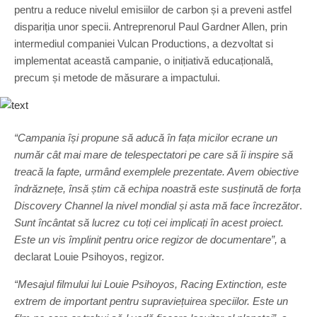
pentru a reduce nivelul emisiilor de carbon și a preveni astfel
dispariția unor specii. Antreprenorul Paul Gardner Allen, prin
intermediul companiei Vulcan Productions, a dezvoltat si
implementat această campanie, o inițiativă educațională,
precum și metode de măsurare a impactului.
“Campania
își propune să aducă în fața micilor ecrane un
număr cât mai mare de telespectatori pe care să îi inspire să
treacă la fapte
, urmând exemplele prezentate. Avem obiective
îndrăznețe, însă știm că echipa noastră este susținută de forța
Discovery Channel la nivel mondial și asta mă face încrezător
.
Sunt încântat să lucrez cu toți cei implicați în acest proiect.
Este un vis împlinit pentru orice regizor de documentare”,
a
declarat Louie Psihoyos, regizor.
“Mesajul filmului lui Louie Psihoyos, Racing Extinction, este
extrem de important pentru supraviețuirea speciilor. Este un