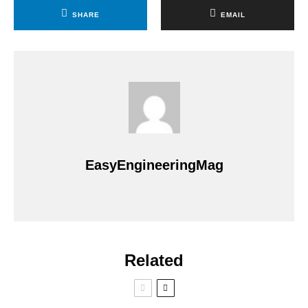
SHARE
EMAIL
EasyEngineeringMag
Related