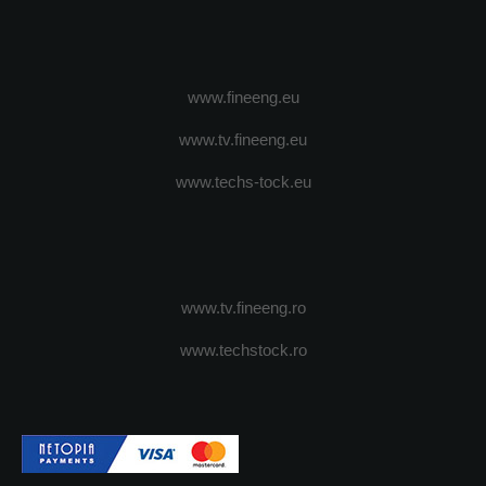
www.fineeng.eu
www.tv.fineeng.eu
www.techs-tock.eu
www.tv.fineeng.ro
www.techstock.ro