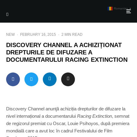
Romanian
▼
NEW
·
FEBRUARY 16, 2015
·
2 MIN READ
DISCOVERY CHANNEL A ACHIZIȚIONAT
DREPTURILE DE DIFUZARE A
DOCUMENTARULUI RACING EXTINCTION
Discovery Channel anunţă achiziția drepturilor de difuzare la
nivel internațional a documentarului
Racing Extinction
, semnat
de regizorul premiat cu Oscar, Louie Psihoyos, după premiera
mondială care a avut loc în cadrul Festivalului de Film