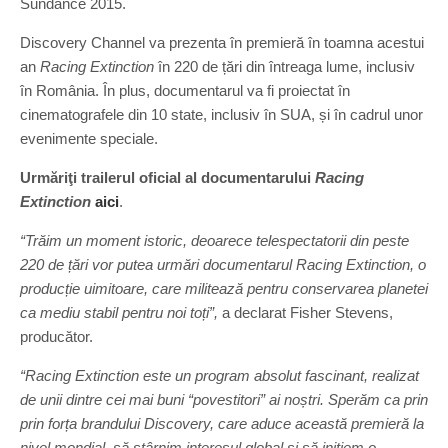
Sundance 2015.
Discovery Channel va prezenta în premieră în toamna acestui
an
Racing Extinction
în 220 de țări din întreaga lume, inclusiv
în România. În plus, documentarul va fi proiectat în
cinematografele din 10 state, inclusiv în SUA, și în cadrul unor
evenimente speciale.
Urmăriţi
trailerul oficial al documentarului
Racing
Extinction
aici
.
“Trăim un moment istoric, deoarece telespectatorii din peste
220 de țări vor putea urmări documentarul Racing Extinction, o
producție uimitoare, care militează pentru conservarea planetei
ca mediu stabil pentru noi toți”,
a declarat Fisher Stevens,
producător.
“Racing Extinction este un program absolut fascinant, realizat
de unii dintre cei mai buni “povestitori” ai noștri. Sperăm ca prin
prin forța brandului Discovery, care aduce această premieră la
nivel mondial, să stârnim interesul global și să inițiem o