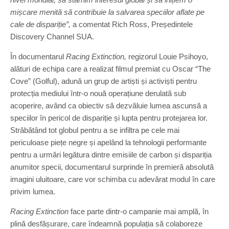
mișcare menită să contribuie la salvarea speciilor aflate pe
cale de dispariție”,
a comentat Rich Ross, Președintele
Discovery Channel SUA.
În documentarul
Racing Extinction,
regizorul Louie Psihoyo,
alături de echipa care a realizat filmul premiat cu Oscar “The
Cove” (Golful), adună un grup de artiști și activiști pentru
protecția mediului într-o nouă operațiune derulată sub
acoperire, având ca obiectiv să dezvăluie lumea ascunsă a
speciilor în pericol de dispariție și lupta pentru protejarea lor.
Străbătând tot globul pentru a se infiltra pe cele mai
periculoase piețe negre și apelând la tehnologii performante
pentru a urmări legătura dintre emisiile de carbon și dispariția
anumitor specii, documentarul surprinde în premieră absolută
imagini uluitoare, care vor schimba cu adevărat modul în care
privim lumea.
Racing Extinction
face parte dintr-o campanie mai amplă, în
plină desfășurare, care îndeamnă populația să colaboreze