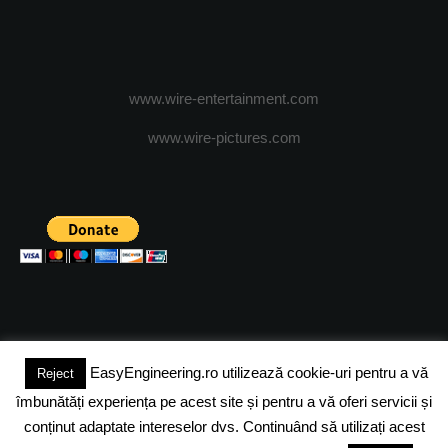
www.wire-entertainment.com
www.wire-pictures.com
EasyEngineering.ro utilizează cookie-uri pentru a vă
Reject
(c) 2024 - FineEngineeringMagazine. All rights reserved.
îmbunătăți experiența pe acest site și pentru a vă oferi servicii și
DESPRE NOI
ADVERTISING
JOBS
DESPRE COOKIES
conținut adaptate intereselor dvs. Continuând să utilizați acest