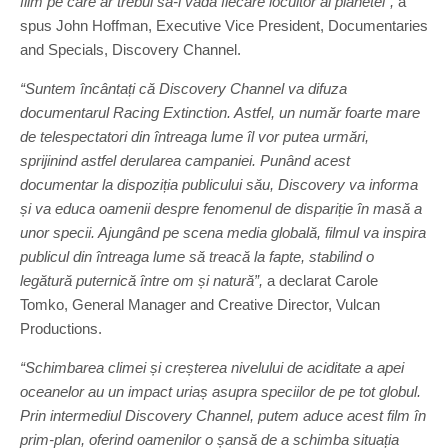
film pe care ar trebui să-l vadă fiecare locuitor al planetei”,
a
spus John Hoffman, Executive Vice President, Documentaries
and Specials, Discovery Channel.
“Suntem încântați că Discovery Channel va difuza
documentarul Racing Extinction. Astfel, un număr foarte mare
de telespectatori din întreaga lume îl vor putea urmări,
sprijinind astfel derularea campaniei. Punând acest
documentar la dispoziția publicului său, Discovery va informa
și va educa oamenii despre fenomenul de dispariție în masă a
unor specii. Ajungând pe scena media globală, filmul va inspira
publicul din întreaga lume să treacă la fapte, stabilind o
legătură puternică între om și natură”,
a declarat Carole
Tomko, General Manager and Creative Director, Vulcan
Productions.
“
Schimbarea climei și creșterea nivelului de aciditate a apei
oceanelor au un impact uriaș asupra speciilor de pe tot globul.
Prin intermediul Discovery Channel, putem aduce acest film în
prim-plan, oferind oamenilor o șansă de a schimba situația