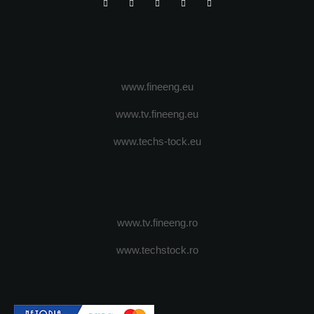
www.fineeng.eu
www.tv.fineeng.eu
www.techs-tock.eu
www.tv.fineeng.ro
www.techstock.ro