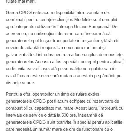
rulare mai mari.
Gama CPDG este acum disponibilă într-o varietate de
combinații pentru cerințele clienților. Modelele sunt complet
aprobate pentru utilizare în întreaga Uniune Europeană. De
asemenea, cu noile opțiuni de remorcare, înseamnă că
generatoarele pot fi ușor transportate între șantiere, fără a fi
nevoie de adaptări majore. Un nou cadru ranforsat și
galvanizat a fost introdus pentru a aduce un plus de robustețe
generatoarelor. Aceasta a fost special conceput pentru aplicații
unde unitatea va fi așezată pe suprafețe neregulate sau în
cazul în care este necesară mutarea acestuia pe pământ, pe
distanțe scurte.
Pentru a oferi operatorilor un timp de rulare extins,
generatoarele CPDG pot fi acum echipate cu rezervoare de
combustibil cu capacitate mai mare. Acest lucru, împreună cu
intervale de service o dată la 500 ore, înseamnă că
generatoarele CPDG sunt potrivite în special pentru aplicațiile
care necesită un număr mare de ore de funcționare cu o