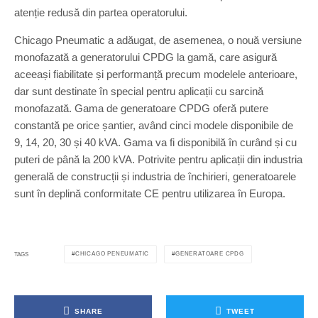
atenție redusă din partea operatorului.
Chicago Pneumatic a adăugat, de asemenea, o nouă versiune
monofazată a generatorului CPDG la gamă, care asigură
aceeași fiabilitate și performanță precum modelele anterioare,
dar sunt destinate în special pentru aplicații cu sarcină
monofazată. Gama de generatoare CPDG oferă putere
constantă pe orice șantier, având cinci modele disponibile de
9, 14, 20, 30 și 40 kVA. Gama va fi disponibilă în curând și cu
puteri de până la 200 kVA. Potrivite pentru aplicații din industria
generală de construcții și industria de închirieri, generatoarele
sunt în deplină conformitate CE pentru utilizarea în Europa.
CHICAGO PENEUMATIC
GENERATOARE CPDG
TAGS
SHARE
TWEET