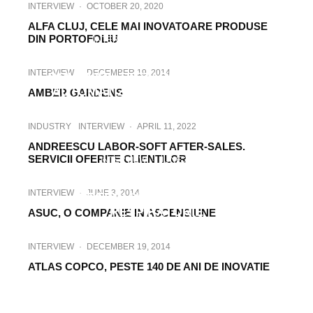
INTERVIEW
·
OCTOBER 20, 2020
ALFA CLUJ, CELE MAI INOVATOARE PRODUSE
DIN PORTOFOLIU
INTERVIEW
·
MARCH 20, 2020
ALFA TEST: ECHIPAMENTE DE TOP DIN
INTERVIEW
·
DECEMBER 19, 2014
DOMENIUL TESTARII ELECTRICE SI
AUTOMATIZARILOR INDUSTRIALE
AMBER GARDENS
INDUSTRY
INTERVIEW
·
APRIL 11, 2022
ANDREESCU LABOR-SOFT AFTER-SALES.
SERVICII OFERITE CLIENTILOR
INTERVIEW
·
JUNE 3, 2021
APARATELE DE RESPIRAT CLEANSPACE
INTERVIEW
·
JUNE 3, 2014
– O REVOLUȚIE ÎN PROTECȚIA
RESPIRATORIE
ASUC, O COMPANIE IN ASCENSIUNE
INTERVIEW
·
DECEMBER 19, 2014
ATLAS COPCO, PESTE 140 DE ANI DE INOVATIE
INTERVIEW
·
DECEMBER 21, 2012
AUTOMATELE SAVE PRO