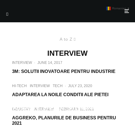
Romanian
▼
A to Z
INTERVIEW
INTERVIEW
·
JUNE 14, 2017
3M: SOLUTII INOVATOARE PENTRU INDUSTRIE
HI-TECH
INTERVIEW
TECH
·
JULY 23, 2020
ADAPTAREA LA NOILE CONDITII ALE PIETEI
INTERVIEW
TECH
·
AUGUST 22, 2022
ADMASYS, SPECIALIȘTI ÎN IMPRIMARE ȘI
INDUSTRY
INTERVIEW
·
FEBRUARY 11, 2021
SCANARE 3D
AGGREKO, PLANURILE DE BUSINESS PENTRU
2021