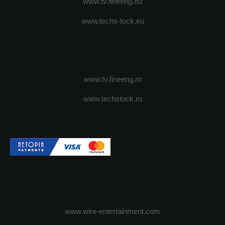
www.tv.fineeng.eu
www.techs-tock.eu
www.tv.fineeng.ro
www.techstock.ro
www.wire-entertainment.com