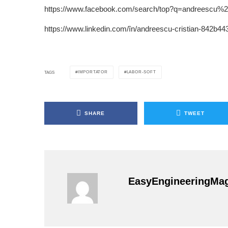
https://www.facebook.com/search/top?q=andreescu%
https://www.linkedin.com/în/andreescu-cristian-842b44
IMPORTATOR
LABOR-SOFT
TAGS
SHARE
TWEET
EasyEngineeringMa