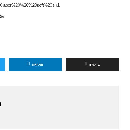
20labor%20%26%20soft%20s.r.l.
38/
SHARE
EMAIL
g