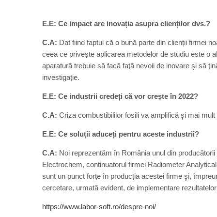
E.E: Ce impact are inovația asupra clienților dvs.?
C.A:
Dat fiind faptul că o bună parte din clienții firmei n
ceea ce privește aplicarea metodelor de studiu este o a
aparatură trebuie să facă faţă nevoii de inovare şi să ţină
investigație.
E.E: Ce industrii credeți că vor crește în 2022?
C.A:
Criza combustibililor fosili va amplifică şi mai mult 
E.E: Ce soluții aduceți pentru aceste industrii?
C.A:
Noi reprezentăm în România unul din producătorii d
Electrochem, continuatorul firmei Radiometer Analytical. 
sunt un punct forțe în producția acestei firme şi, împreu
cercetare, urmată evident, de implementare rezultatelor 
https://www.labor-soft.ro/despre-noi/