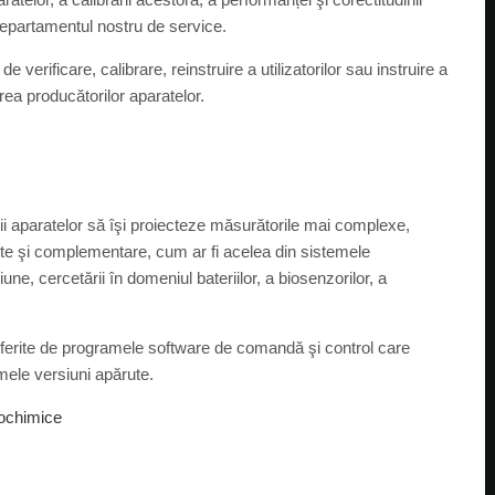
departamentul nostru de service.
verificare, calibrare, reinstruire a utilizatorilor sau instruire a
rea producătorilor aparatelor.
orii aparatelor să îşi proiecteze măsurătorile mai complexe,
rite şi complementare, cum ar fi acelea din sistemele
ne, cercetării în domeniul bateriilor, a biosenzorilor, a
 oferite de programele software de comandă şi control care
mele versiuni apărute.
rochimice