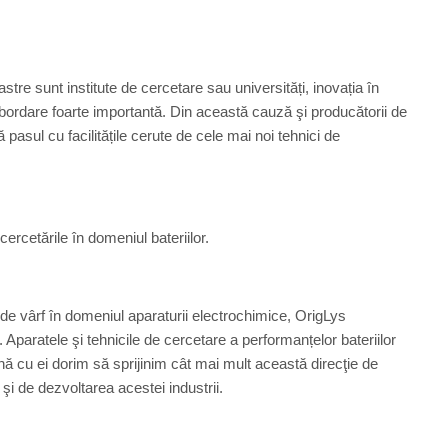
oastre sunt institute de cercetare sau universități, inovația în
bordare foarte importantă. Din această cauză şi producătorii de
 pasul cu facilitățile cerute de cele mai noi tehnici de
cercetările în domeniul bateriilor.
e vârf în domeniul aparaturii electrochimice, OrigLys
Aparatele şi tehnicile de cercetare a performanțelor bateriilor
nă cu ei dorim să sprijinim cât mai mult această direcţie de
şi de dezvoltarea acestei industrii.