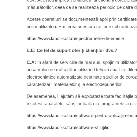
măsurătorilor, ceea ce se realizează periodic de către 
Aceste operațiuni se documentează apoi prin certificate de 
noilor utilizatori. Emiterea acestora se face sub autoriza
https://www.labor-soft.ro/spectrometre-de-emisie
E.E: Ce fel de suport oferiți clienților dvs.?
C.A:
În afară de serviciile de mai sus, sprijinim utilizat
ansambluri de măsurători utilizând tehnici analitice dife
electrochimice automatizate destinate studiilor de coroziu
caracterizării materialelor şi a electrodepunerilor.
De asemenea, îi ajutăm să exploateze toate facilitățile
însoțesc aparatele, să îşi actualizeze programele la ulti
https://www.labor-soft.ro/software-pentru-aplicații-elect
https://www.labor-soft.ro/software-științific