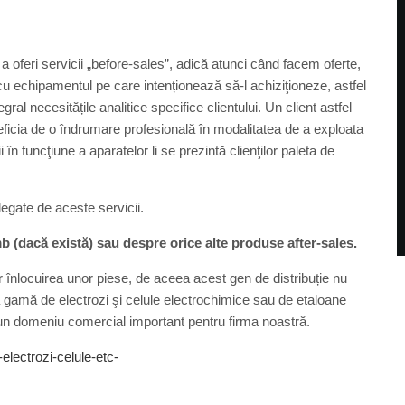
 oferi servicii „before-sales”, adică atunci când facem oferte,
e cu echipamentul pe care intenționează să-l achiziţioneze, astfel
ral necesitățile analitice specifice clientului. Un client astfel
neficia de o îndrumare profesională în modalitatea de a exploata
n funcţiune a aparatelor li se prezintă clienţilor paleta de
 legate de aceste servicii.
b (dacă există) sau despre orice alte produse after-sales.
r înlocuirea unor piese, de aceea acest gen de distribuție nu
gă gamă de electrozi şi celule electrochimice sau de etaloane
 un domeniu comercial important pentru firma noastră.
electrozi-celule-etc-