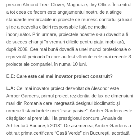
precum Almond Tree, Clover, Magnolia și Ivy Office. În centrul
a tot ceea ce facem este angajamentul nostru de a atinge
standarde remarcabile în proiecte ce reunesc confortul și luxul
și de a dezvolta clădiri responsabile față de mediul
înconjurător. Prin urmare, proiectele noastre s-au dovedit a fi
de succes chiar şi în vremuri dificile pentru piața imobiliară,
după 2008. Cea mai bună dovadă a unei munci profesionale o
reprezintă perioada în care au fost vândute cele mai recente 3
proiecte ale companiei, în numai 10 luni.
E.E: Care este cel mai inovator proiect construit?
L.A:
Cel mai inovator proiect dezvoltat de Alesonor este
Amber Gardens, primul proiect rezidențial de lux de dimensiuni
mari din Romania care integrează designul bioclimatic și
urmează standardele unei “case pasive”. Amber Gardens este
câștigător al premiului I la prestigiosul concurs „Anuala de
Arhitectură București 2013”. De asemenea, Amber Gardens a
obținut prima certificare “Casă Verde” din București, acordată