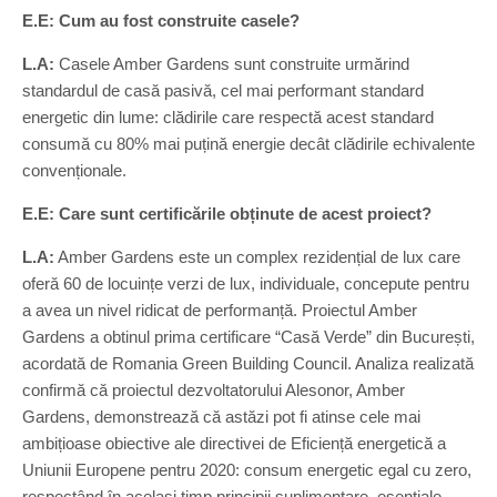
E.E: Cum au fost construite casele?
L.A:
Casele Amber Gardens sunt construite urmărind
standardul de casă pasivă, cel mai performant standard
energetic din lume: clădirile care respectă acest standard
consumă cu 80% mai puțină energie decât clădirile echivalente
convenționale.
E.E: Care sunt certificările obținute de acest proiect?
L.A:
Amber Gardens este un complex rezidențial de lux care
oferă 60 de locuințe verzi de lux, individuale, concepute pentru
a avea un nivel ridicat de performanță. Proiectul Amber
Gardens a obtinul prima certificare “Casă Verde” din București,
acordată de Romania Green Building Council. Analiza realizată
confirmă că proiectul dezvoltatorului Alesonor, Amber
Gardens, demonstrează că astăzi pot fi atinse cele mai
ambițioase obiective ale directivei de Eficiență energetică a
Uniunii Europene pentru 2020: consum energetic egal cu zero,
respectând în același timp principii suplimentare, esențiale