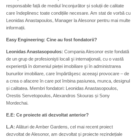
responsabile față de mediul înconjurător și soluții de calitate
care îndeplinesc toate condițiile necesare. Am stat de vorbă cu
Leonidas Anastapoulos, Manager la Alesonor pentru mai multe
informații.
Easy Engineering: Cine au fost fondatorii?
Leonidas Anastasopoulos:
Compania Alesonor este fondată
de un grup de profesionişti locali şi internaţionali, cu o vastă
experiență în domeniul pieței imobiliare şi în administrarea
bunurilor imobiliare, care împărtăşesc aceeaşi provocare – de
a crea o afacere în care pot îmbina pasiunea, munca, designul
și calitatea. Membri fondatori: Leonidas Anastasopoulos,
Orestis Servetopoulos, Alexandros Skouras și Sony
Mordechai.
E.E: Ce proiecte ati dezvoltat anterior?
L.A:
Alături de Amber Gardens, cel mai recent proiect
dezvoltat de Alesonor, am dezvoltat și proiecte rezindețiale