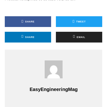
SHARE
TWEET
SHARE
EMAIL
EasyEngineeringMag