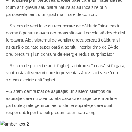
– Încălzirea prin pardoseală: toate băile care au materiale reci
(cum ar fi gresia sau piatra naturală) au încălzire prin
pardoseală pentru un grad mai mare de confort.
– Sistem de ventilație cu recuperare de căldură: într-o casă
normală pentru a avea aer proaspăt aveți nevoie să deschideți
fereastra. Aici, sistemul de ventilație recuperează căldura și
asigură o calitate superioară a aerului interior timp de 24 de
ore, precum și un consum de energie redus surprinzător.
– Sistem de protecție anti- îngheț: la intrarea în casă și în garaj
sunt instalați senzori care în prezența zăpezii activează un
sistem electric anti-îngheț.
– Sistem centralizat de aspirație: un sistem silențios de
aspirație care nu doar curăță casa ci extrage cele mai fine
particule și alergenii din aer și de pe suprafețe care sunt
responsabili pentru boli precum astm sau alergii.