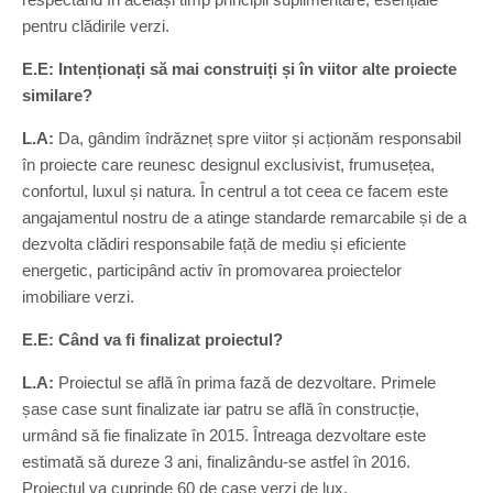
pentru clădirile verzi.
E.E: Intenționați să mai construiți și în viitor alte proiecte
similare?
L.A:
Da, gândim îndrăzneț spre viitor și acționăm responsabil
în proiecte care reunesc designul exclusivist, frumusețea,
confortul, luxul și natura. În centrul a tot ceea ce facem este
angajamentul nostru de a atinge standarde remarcabile și de a
dezvolta clădiri responsabile față de mediu și eficiente
energetic, participând activ în promovarea proiectelor
imobiliare verzi.
E.E: Când va fi finalizat proiectul?
L.A:
Proiectul se află în prima fază de dezvoltare. Primele
șase case sunt finalizate iar patru se află în construcție,
urmând să fie finalizate în 2015. Întreaga dezvoltare este
estimată să dureze 3 ani, finalizându-se astfel în 2016.
Proiectul va cuprinde 60 de case verzi de lux.