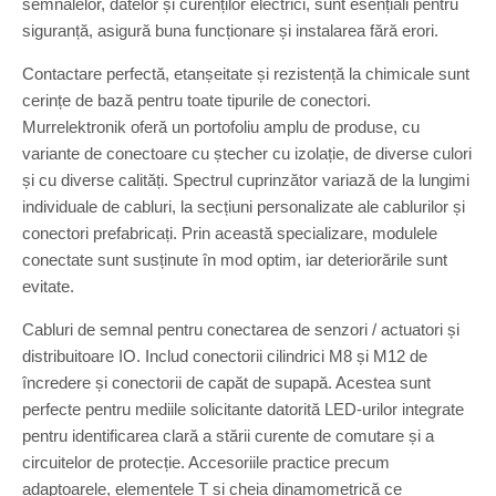
semnalelor, datelor și curenților electrici, sunt esențiali pentru
siguranță, asigură buna funcționare și instalarea fără erori.
Contactare perfectă, etanșeitate și rezistență la chimicale sunt
cerințe de bază pentru toate tipurile de conectori.
Murrelektronik oferă un portofoliu amplu de produse, cu
variante de conectoare cu ștecher cu izolație, de diverse culori
și cu diverse calități. Spectrul cuprinzător variază de la lungimi
individuale de cabluri, la secțiuni personalizate ale cablurilor și
conectori prefabricați. Prin această specializare, modulele
conectate sunt susținute în mod optim, iar deteriorările sunt
evitate.
Cabluri de semnal pentru conectarea de senzori / actuatori și
distribuitoare IO. Includ conectorii cilindrici M8 și M12 de
încredere și conectorii de capăt de supapă. Acestea sunt
perfecte pentru mediile solicitante datorită LED-urilor integrate
pentru identificarea clară a stării curente de comutare și a
circuitelor de protecție. Accesoriile practice precum
adaptoarele, elementele T și cheia dinamometrică ce