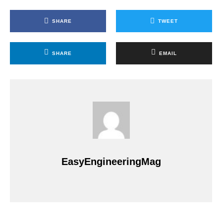
SHARE
TWEET
SHARE
EMAIL
EasyEngineeringMag