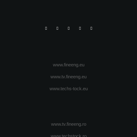
www.fineeng.eu
www.tv.fineeng.eu
www.techs-tock.eu
www.tv.fineeng.ro
www.techstock.ro