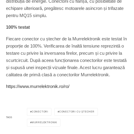
distribuția de energie. Conectorii cu flanșă, cu posibilitate de
echipare ulterioară, pregătesc motoarele asincron și trifazate
pentru MQ15 simplu.
100% testat
Fiecare conector cu ștecher de la Murrelektronik este testat în
proporție de 100%. Verificarea de înaltă tensiune reprezintă o
testare cu privire la inversarea firelor, precum și cu privire la
scurtcircuit. După aceea funcționarea conectorilor este testată
și supusă unei inspecții vizuale finale. Acest lucru garantează
calitatea de primă clasă a conectorilor Murrelektronik.
https://www.murrelektronik.ro/ro/
CONECTORI
CONECTORI CU ȘTECHER
TAGS
MURRELEKTRONIK