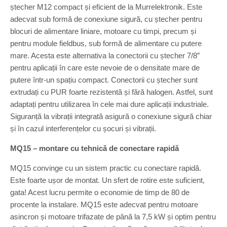
ștecher M12 compact și eficient de la Murrelektronik. Este
adecvat sub formă de conexiune sigură, cu ștecher pentru
blocuri de alimentare liniare, motoare cu timpi, precum și
pentru module fieldbus, sub formă de alimentare cu putere
mare. Acesta este alternativa la conectorii cu ștecher 7/8″
pentru aplicații în care este nevoie de o densitate mare de
putere într-un spațiu compact. Conectorii cu ștecher sunt
extrudați cu PUR foarte rezistentă și fără halogen. Astfel, sunt
adaptați pentru utilizarea în cele mai dure aplicații industriale.
Siguranță la vibrații integrată asigură o conexiune sigură chiar
și în cazul interferențelor cu șocuri și vibrații.
MQ15 – montare cu tehnică de conectare rapidă
MQ15 convinge cu un sistem practic cu conectare rapidă.
Este foarte ușor de montat. Un sfert de rotire este suficient,
gata! Acest lucru permite o economie de timp de 80 de
procente la instalare. MQ15 este adecvat pentru motoare
asincron și motoare trifazate de până la 7,5 kW și optim pentru