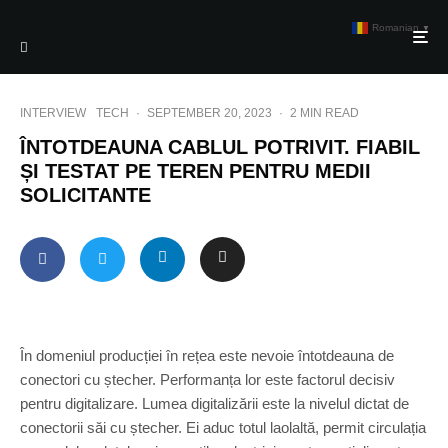
Romanian
▼
INTERVIEW
TECH
·
SEPTEMBER 20, 2023
·
2 MIN READ
ÎNTOTDEAUNA CABLUL POTRIVIT. FIABIL
ȘI TESTAT PE TEREN PENTRU MEDII
SOLICITANTE
În domeniul producției în rețea este nevoie întotdeauna de
conectori cu ștecher. Performanța lor este factorul decisiv
pentru digitalizare. Lumea digitalizării este la nivelul dictat de
conectorii săi cu ștecher. Ei aduc totul laolaltă, permit circulația