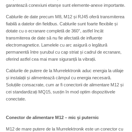
garantează conexiuni etanșe sunt elemente-anexe importante.
Cablurile de date precum M8, M12 și RJ45 oferă transmiterea
fiabilă a datelor din fieldbus. Cablurile sunt foarte flexibile și
dotate cu o ecranare completă de 360°, astfel încât
transmiterea de date să nu fie afectată de influențe
electromagnetice. Lamelele cu arc asigură o legătură
permanentă între șurubul cu cap striat și cadrul de ecranare,
oferind astfel cea mai mare siguranță la vibrații.
Cablurile de putere de la Murrelektronik aduc energia la utilaje
și instalații și alimentează câmpul cu energia necesară.
Soluțiile consacrate, cum ar fi conectorii de alimentare M12 și
cei standardizați MQ15, susțin în mod optim dispozitivele
conectate.
Conector de alimentare M12 – mic și puternic
M12 de mare putere de la Murrelektronik este un conector cu