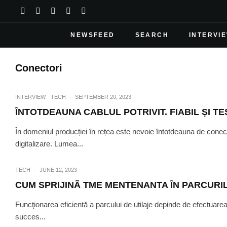
NEWSFEED
SEARCH
INTERVI
Conectori
INTERVIEW
TECH
·
SEPTEMBER 20, 2023
ÎNTOTDEAUNA CABLUL POTRIVIT. FIABIL ȘI T
În domeniul producției în rețea este nevoie întotdeauna de conect
digitalizare. Lumea...
TECH
·
JUNE 12, 2023
CUM SPRIJINÃ TME MENTENANTA ÎN PARCURIL
Funcţionarea eficientă a parcului de utilaje depinde de efectuarea 
succes...
HI-TECH
·
J