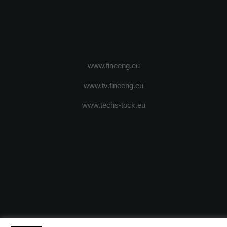
www.fineeng.eu
www.tv.fineeng.eu
www.techs-tock.eu
(c) 2024 - FineEngineeringMagazine. All rights reserved.
DESPRE N