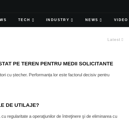
EWS
TECH
INDUSTRY
NEWS
VIDEO
Latest
ESTAT PE TEREN PENTRU MEDII SOLICITANTE
ori cu ștecher. Performanța lor este factorul decisiv pentru
E DE UTILAJE?
cu regularitate a operaţiunilor de întreţinere şi de eliminarea cu
ANUARY 25, 2023