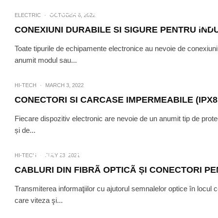
CABLURI, CONECTORI SI AC
ELECTRIC
·
OCTOBER 6, 2022
STÄ
CONEXIUNI DURABILE SI SIGURE PENTRU IND
Toate tipurile de echipamente electronice au nevoie de conexiun
anumit modul sau...
HI-TECH
·
MARCH 3, 2022
CONECTORI SI CARCASE IMPERMEABILE (IPX8, 
Fiecare dispozitiv electronic are nevoie de un anumit tip de prote
și de...
HI-TECH
TECH
SURSE DE ALIMENTARE CU FUN
HI-TECH
·
JULY 23, 2021
CABLURI DIN FIBRÃ OPTICÃ ȘI CONECTORI PE
Transmiterea informaţiilor cu ajutorul semnalelor optice în locul ce
care viteza şi...