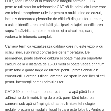
FLIR, liderul mondial în tehnologia imaginii termice. FLIR
permite utilizatorilor telefoanelor CAT să fie primii din lume care
vor folosi smartphone-urile lor pentru o multitudine de cazuri,
inclusiv detectarea pierderilor de căldură din jurul ferestrelor și
a ușilor, identificarea umidității și a lipsei izolației, identificarea
supra-încălzirii aparatelor electrice și a circuitelor, dar și
vederea în întuneric complet.
Camera termică vizualizează căldura care nu este vizibilă cu
ochiul liber, subliniind contrastele de temperatură. De
asemenea, poate strânge căldura și poate măsura suprafața
căldurii de la o distanță de 15-30 metri și poate vedea prin fum,
permițând o gamă largă de utilizări pentru profesioniștii din
construcții, lucrătorii utilitari, amatorii de sport în aer liber și cei
pentru intervenții pentru primul ajutor.
CAT S60 este, de asemenea, rezistent la apă până la o
adâncime de 5 metri, timp de o oră, permițând folosirea
camerei sub apă și împingând, astfel, limitele tehnologiei
mobile, precum și modul și locul în care este folosit. „Pentru a