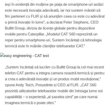
ieși în evidență din mulțime pe piața de smartphone-uri astăzi
este necesară inovația adevărată, iar noi suntem mândri să
fim parteneri cu FLIR și să anunțăm ceea ce este cu adevărat
o primă inovație în lume”, a declarat Peter Stephens, CEO
Bullitt Group, divizia de licențe globale pentru dispozitive
mobile pentru Caterpillar. „Modelul CAT S60 reprezintă un
reper pentru smartphone-uri. Suntem încântați că tehnologia
termică este în mâinile clienților telefoanelor CAT.”
„Suntem încântați să lucrăm cu Bullitt Group la cel mai recent
telefon CAT pentru a integra camera noastră termică și pentru
a crea o adevărată inovație și un produs mobil revoluționar,”
spune Andy Teich, Președinte și CEO al FLIR. „CAT S60
prezintă utilizatorilor telefoanelor mobile din întreaga lume noi
capabilități – o experiență „al șaselea simț” pe care numai
imaginea termică o poate oferi.”