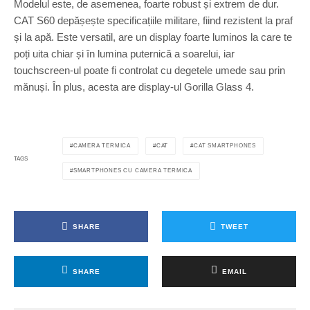
Modelul este, de asemenea, foarte robust și extrem de dur.
CAT S60 depășește specificațiile militare, fiind rezistent la praf
și la apă. Este versatil, are un display foarte luminos la care te
poți uita chiar și în lumina puternică a soarelui, iar
touchscreen-ul poate fi controlat cu degetele umede sau prin
mănuși. În plus, acesta are display-ul Gorilla Glass 4.
CAMERA TERMICA
CAT
CAT SMARTPHONES
TAGS
SMARTPHONES CU CAMERA TERMICA
SHARE
TWEET
SHARE
EMAIL