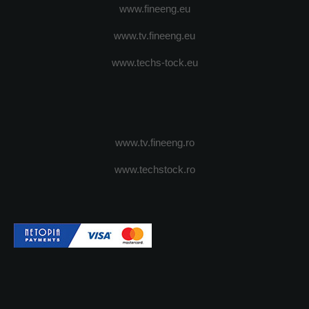
www.fineeng.eu
www.tv.fineeng.eu
www.techs-tock.eu
www.tv.fineeng.ro
www.techstock.ro