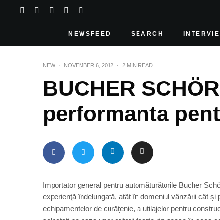
NEWSFEED
SEARCH
INTERVI
NEW
·
NOVEMBER 6, 2012
·
2 MIN READ
BUCHER SCHÖRLIN
performanta pentr
Importator general pentru automăturătorile Bucher Sch
experienţă îndelungată, atât în domeniul vânzării cât şi p
echipamentelor de curăţenie, a utilajelor pentru construcţ