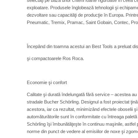
selectaţi pe baza unor criterii foarte riguroase în ceea ce
exploatare. Produsele înglobează tehnologii şi echipame
dezvoltare sau capacităţi de producţie în Europa. Pri
Pneumatic, Tremix, Pramac, Saint Gobain, Contec, Pr
Începând din toamna acestui an Best Tools a preluat dis
şi compactoarele Ros Roca.
Economie şi confort
Calitate şi durată îndelungată fără service – acestea au 
stradale Bucher Schörling. Designul a fost proiectat ţinân
acestora, iar ca rezultat, minimizând efectele oboselii ş
automăturătorile sunt în conformitate cu întreaga palet
Schörling îşi îmbunătăţeşte în continuu maşinile, astfel 
norme din punct de vedere al emisiilor de noxe şi zgom