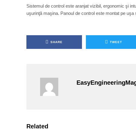
Sistemul de control este aranjat vizibil, ergonomic şi int
uşurinţă maşina. Panoul de control este montat pe uşa şof
SHARE
TWEET
EasyEngineeringMa
Related