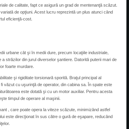
iale de calitate, fapt ce asigură un grad de mentenanţă scăzut.
 variată de opţiuni. Acest lucru reprezintă un plus atunci când
tul eficienţă-cost.
medii urbane cât şi în medii dure, precum locaţiile industriale,
e a străzilor din jurul diverselor şantiere. Datorită puterii mari de
lor foarte murdare.
itate şi rigiditate torsionară sporită. Braţul principal al
 fi văzut cu uşurinţă de operator, din cabina sa. În spate este
urătoarea este dotată şi cu un motor auxiliar. Pentru acesta
şte timpul de operare al maşinii.
mant , care poate opera la viteze scăzute, minimizând astfel
ului este direcţionat în sus către o gură de eşapare, reducând
ţelor.