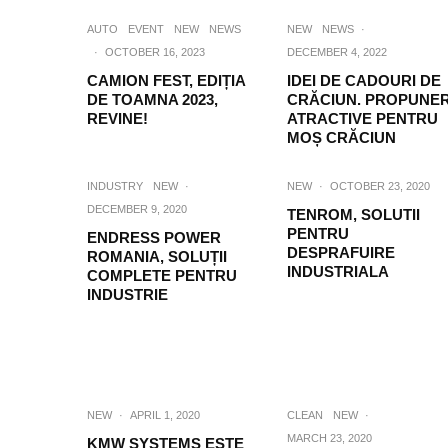
AUTO
EVENT
NEW
NEWS
NEW
NEWS
·
·
OCTOBER 16, 2023
DECEMBER 4, 2022
CAMION FEST, EDIȚIA
IDEI DE CADOURI DE
DE TOAMNA 2023,
CRĂCIUN. PROPUNER
REVINE!
ATRACTIVE PENTRU
MOȘ CRĂCIUN
INDUSTRY
NEW
·
NEW
·
OCTOBER 23, 2020
DECEMBER 9, 2020
TENROM, SOLUTII
PENTRU
ENDRESS POWER
DESPRAFUIRE
ROMANIA, SOLUȚII
INDUSTRIALA
COMPLETE PENTRU
INDUSTRIE
NEW
·
APRIL 1, 2020
CLEAN
NEW
·
MARCH 23, 2020
KMW SYSTEMS ESTE