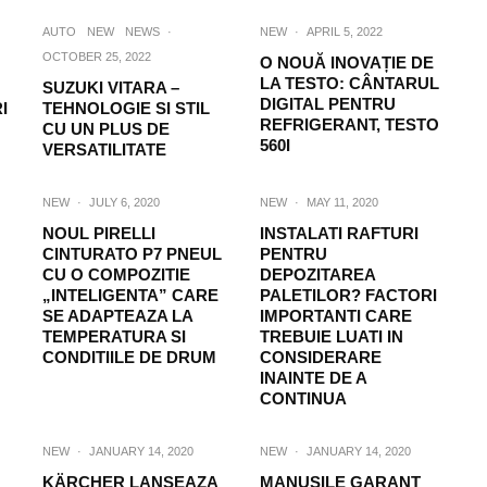
AUTO
NEW
NEWS
·
NEW
·
APRIL 5, 2022
OCTOBER 25, 2022
O NOUĂ INOVAȚIE DE
LA TESTO: CÂNTARUL
SUZUKI VITARA –
DIGITAL PENTRU
I
TEHNOLOGIE SI STIL
REFRIGERANT, TESTO
CU UN PLUS DE
560I
VERSATILITATE
NEW
·
JULY 6, 2020
NEW
·
MAY 11, 2020
NOUL PIRELLI
INSTALATI RAFTURI
CINTURATO P7 PNEUL
PENTRU
CU O COMPOZITIE
DEPOZITAREA
„INTELIGENTA” CARE
PALETILOR? FACTORI
SE ADAPTEAZA LA
IMPORTANTI CARE
TEMPERATURA SI
TREBUIE LUATI IN
CONDITIILE DE DRUM
CONSIDERARE
INAINTE DE A
CONTINUA
NEW
·
JANUARY 14, 2020
NEW
·
JANUARY 14, 2020
KÄRCHER LANSEAZA
MANUSILE GARANT