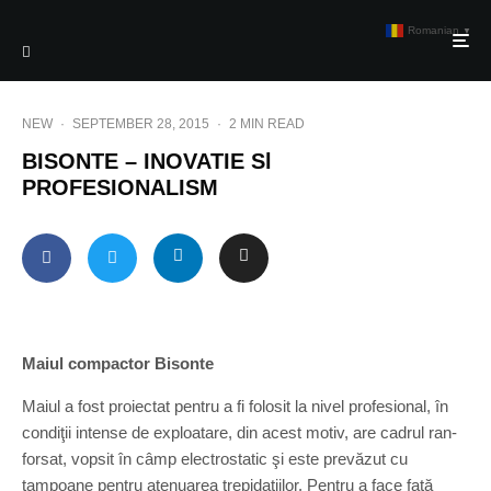
Romanian
▼
NEW
·
SEPTEMBER 28, 2015
·
2 MIN READ
BISONTE – INOVATIE Sl
PROFESIONALISM
Maiul compactor Bisonte
Maiul a fost proiectat pentru a fi folosit la nivel profesional, în
condiţii intense de exploatare, din acest motiv, are cadrul ran-
forsat, vopsit în câmp electrostatic şi este prevăzut cu
tampoane pentru atenuarea trepidaţiilor. Pentru a face faţă