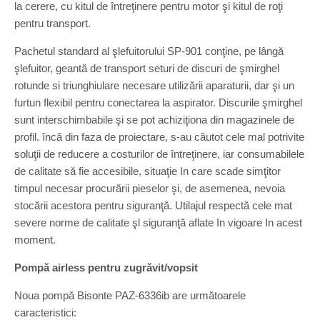
la cerere, cu kitul de întreţinere pentru motor şi kitul de roţi
pentru transport.
Pachetul standard al şlefuitorului SP-901 conţine, pe lângă
şlefuitor, geantă de transport seturi de discuri de şmirghel
rotunde si triunghiulare necesare utilizării aparaturii, dar şi un
furtun flexibil pentru conectarea la aspirator. Discurile şmirghel
sunt interschimbabile şi se pot achiziţiona din magazinele de
profil. încă din faza de proiectare, s-au căutot cele mal potrivite
soluţii de reducere a costurilor de întreţinere, iar consumabilele
de calitate să fie accesibile, situaţie In care scade simţitor
timpul necesar procurării pieselor şi, de asemenea, nevoia
stocării acestora pentru siguranţă. Utilajul respectă cele mat
severe norme de calitate şl siguranţă aflate In vigoare In acest
moment.
Pompă airless pentru zugrăvit/vopsit
Noua pompă Bisonte PAZ-6336ib are următoarele
caracteristici: