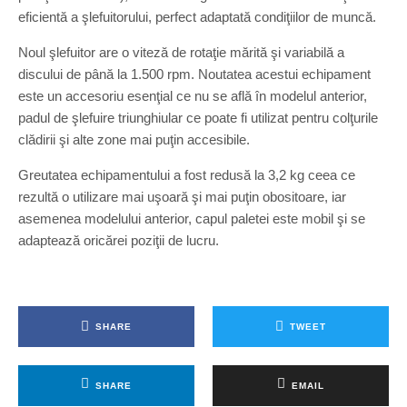
eficientă a şlefuitorului, perfect adaptată condiţiilor de muncă.
Noul şlefuitor are o viteză de rotaţie mărită şi variabilă a
discului de până la 1.500 rpm. Noutatea acestui echipament
este un ac­cesoriu esenţial ce nu se află în modelul anterior,
padul de şlefuire triunghiular ce poate fi utilizat pentru colţurile
clădirii şi alte zone mai puţin accesibile.
Greutatea echipamentului a fost redusă la 3,2 kg ceea ce
rezultă o utilizare mai uşoară şi mai puţin obositoare, iar
asemenea mod­elului anterior, capul paletei este mobil şi se
adaptează oricărei poziţii de lucru.
SHARE
TWEET
SHARE
EMAIL