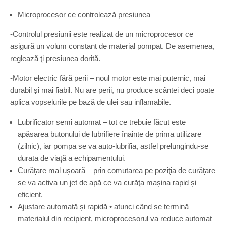
Microprocesor ce controlează presiunea
-Controlul presiunii este realizat de un microprocesor ce
asigură un volum constant de material pompat. De asemenea,
reglează ţi presiunea dorită.
-Motor electric fără perii – noul motor este mai puternic, mai
durabil și mai fiabil. Nu are perii, nu produce scântei deci poate
aplica vopselurile pe bază de ulei sau inflamabile.
Lubrificator semi automat – tot ce trebuie făcut este
apăsarea butonului de lubrifiere înainte de prima utilizare
(zilnic), iar pompa se va auto-lubrifia, astfel prelungindu-se
durata de viaţă a echipamentului.
Curăţare mal ușoară – prin comutarea pe poziţia de curăţare
se va activa un jet de apă ce va curăţa mașina rapid și
eficient.
Ajustare automată și rapidă • atunci când se termină
materialul din recipient, micropro­cesorul va reduce automat