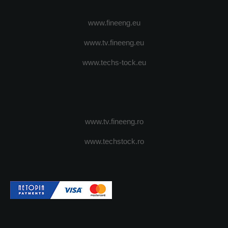
www.fineeng.eu
www.tv.fineeng.eu
www.techs-tock.eu
www.tv.fineeng.ro
www.techstock.ro