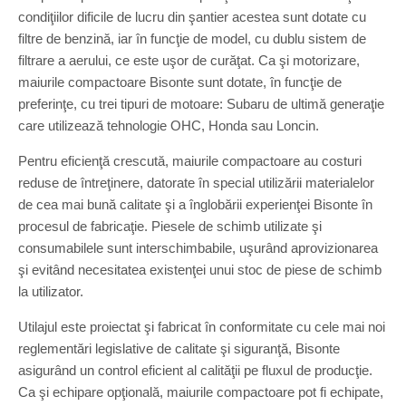
condiţiilor dificile de lucru din şantier acestea sunt dotate cu
filtre de benzină, iar în funcţie de model, cu dublu sistem de
filtrare a aerului, ce este uşor de curăţat. Ca şi motorizare,
maiurile compactoare Bisonte sunt dotate, în funcţie de
preferinţe, cu trei tipuri de motoare: Subaru de ultimă generaţie
care utilizează tehnologie OHC, Honda sau Loncin.
Pentru eficienţă crescută, maiurile com­pactoare au costuri
reduse de întreţinere, datorate în special utilizării materialelor
de cea mai bună calitate şi a înglobării experienţei Bisonte în
procesul de fabricaţie. Piesele de schimb utilizate şi
consumabilele sunt interschimbabile, uşurând aprovizionarea
şi evitând necesi­tatea existenţei unui stoc de piese de schimb
la utilizator.
Utilajul este proiectat şi fabricat în con­formitate cu cele mai noi
reglementări legislative de calitate şi siguranţă, Bisonte
asigurând un control eficient al calităţii pe fluxul de producţie.
Ca şi echipare opţională, maiurile com­pactoare pot fi echipate,