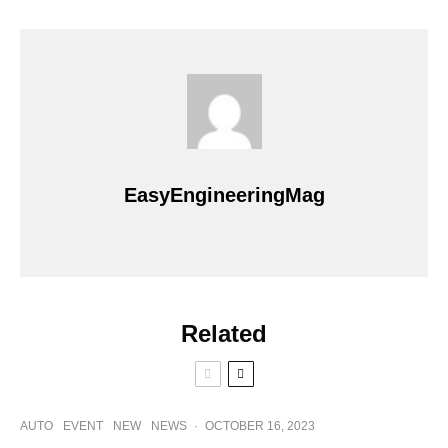
EasyEngineeringMag
Related
AUTO
EVENT
NEW
NEWS
·
OCTOBER 16, 2023