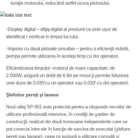
turaţia motorului, reducând astfel uzura pistonului.
-Display digital – afiţaj digital al presiunii ce este ușor de
identificat / verificat in timpul lucrului.
-Vopsire cu două pistoale simultan – pentru o eficienţă mărită,
pompa permite utilizarea în același timp cu doi operatori.
Eficientizarea timpului -motorul de mare capacitate, de
2.500W, asigură un debit de 6 litri pe minut ţi permite folosirea
unei duze de 0.035’cu un operator sau 0.033′ cu doi operatori.
Şlefuitor pereţi şi tavane
Noul utilaj SP-901 este proiectat pentru a răspunde nevoilor de
utilizare profesională intensive, în condiţii de şantier de
construcţii, realizat din două tronsoane independente care se
pot conecta între ele în funcţie de sarcina de executat (şlefuire
pereţi sau tavane), ceea ce asigură o utilizare comodă şi