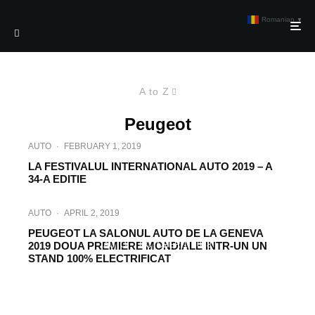
Romanian
▼
A to Z
Peugeot
AUTO
·
FEBRUARY 1, 2019
LA FESTIVALUL INTERNATIONAL AUTO 2019 – A
34-A EDITIE
AUTO
·
APRIL 2, 2019
PEUGEOT LA SALONUL AUTO DE LA GENEVA
2019 DOUA PREMIERE MONDIALE INTR-UN UN
AUTO
·
OCTOBER 1, 2018
STAND 100% ELECTRIFICAT
TOATE AUTOVEHICULELE DE PASAGERI
ALE GRUPULUI PSA SUNT CERTIFICATE
IN CONFORMITATE CU NOILE TESTE DE
LABORATOR WLTP, FIIND DISPONIBILE