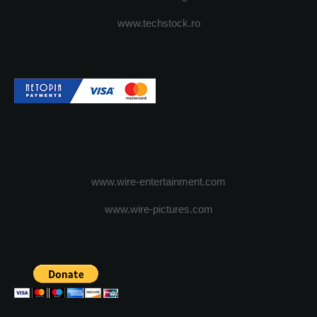
www.techstock.ro
www.wire-entertainment.com
www.wire-pictures.com