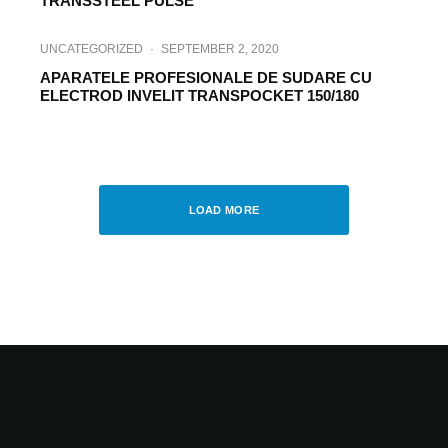
TRANSSTEEL PULSE
UNCATEGORIZED
·
SEPTEMBER 2, 2020
APARATELE PROFESIONALE DE SUDARE CU
ELECTROD INVELIT TRANSPOCKET 150/180
HI-TECH
·
SEPTEMBER 2, 2020
TRANSSTEEL 2200: 3 PROCEDEE DE
SUDARE – UN SINGUR ECHIPAMENT
LOAD MORE