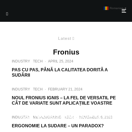
Romanian
▼
Latest
Fronius
INDUSTRY
TECH
·
APRIL 25, 2024
PAS CU PAS, PÂNĂ LA CALITATEA DORITĂ A
SUDĂRII
INDUSTRY
TECH
·
FEBRUARY 21, 2024
NOUL FRONIUS IGNIS – LA FEL DE VERSATIL PE
CÂT DE VARIATE SUNT APLICAȚIILE VOASTRE
METALWORKING
TECH
·
JANUARY 29, 2024
NOUL FRONIUS ARTIS: SUDARE WIG
INDUSTRY
METALWORKING
TECH
·
NOVEMBER 6, 2023
EFICIENTĂ ȘI UȘOARĂ
ERGONOMIE LA SUDARE – UN PARADOX?