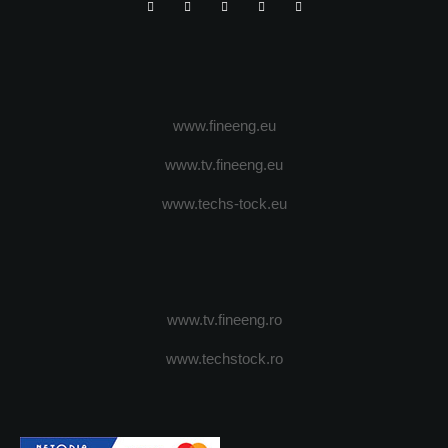
www.fineeng.eu
www.tv.fineeng.eu
www.techs-tock.eu
www.tv.fineeng.ro
www.techstock.ro