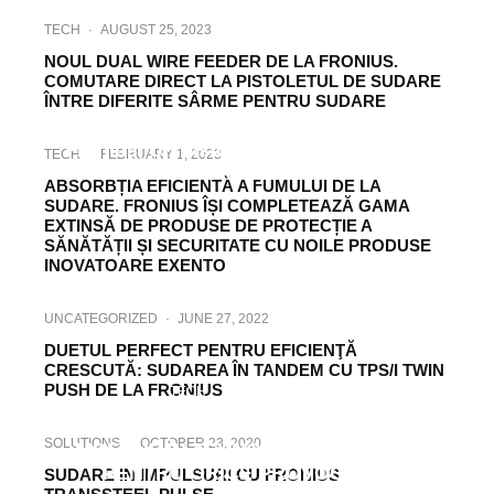
TECH
·
AUGUST 25, 2023
NOUL DUAL WIRE FEEDER DE LA FRONIUS.
COMUTARE DIRECT LA PISTOLETUL DE SUDARE
ÎNTRE DIFERITE SÂRME PENTRU SUDARE
COVER STORY
TECH
·
MAY 16, 2023
Fronius, Un pistolet de sudare adecvat
TECH
·
FEBRUARY 1, 2023
pentru orice provocare
ABSORBȚIA EFICIENTĂ A FUMULUI DE LA
SUDARE. FRONIUS ÎȘI COMPLETEAZĂ GAMA
EXTINSĂ DE PRODUSE DE PROTECȚIE A
SĂNĂTĂȚII ȘI SECURITATE CU NOILE PRODUSE
INOVATOARE EXENTO
UNCATEGORIZED
·
JUNE 27, 2022
DUETUL PERFECT PENTRU EFICIENŢĂ
CRESCUTĂ: SUDAREA ÎN TANDEM CU TPS/I TWIN
PUSH DE LA FRONIUS
TECH
·
MARCH 7, 2022
FRONIUS IWAVE: NOUTATEA 3-ÎN-1 DE LA
SOLUTIONS
·
OCTOBER 23, 2020
LIDERUL ÎN TEHNOLOGIE. ECHIPAT
PENTRU ORICE PROVOCARE
SUDARE IN IMPULSURI CU FRONIUS