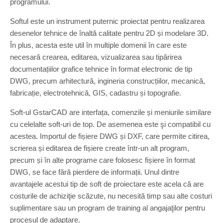
programului.
Softul este un instrument puternic proiectat pentru realizarea
desenelor tehnice de înaltă calitate pentru 2D și modelare 3D.
În plus, acesta este util în multiple domenii în care este
necesară crearea, editarea, vizualizarea sau tipărirea
documentațiilor grafice tehnice în format electronic de tip
DWG, precum arhitectură, ingineria construcțiilor, mecanică,
fabricație, electrotehnică, GIS, cadastru și topografie.
Soft-ul GstarCAD are interfața, comenzile și meniurile similare
cu celelalte soft-uri de top. De asemenea este şi compatibil cu
acestea. Importul de fișiere DWG și DXF, care permite citirea,
scrierea și editarea de fișiere create într-un alt program,
precum și în alte programe care folosesc fișiere în format
DWG, se face fără pierdere de informații. Unul dintre
avantajele acestui tip de soft de proiectare este acela că are
costurile de achiziţie scăzute, nu necesită timp sau alte costuri
suplimentare sau un program de training al angajaţilor pentru
procesul de adaptare.