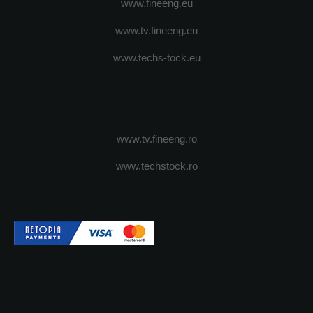
www.fineeng.eu
www.tv.fineeng.eu
www.techs-tock.eu
www.tv.fineeng.ro
www.techstock.ro