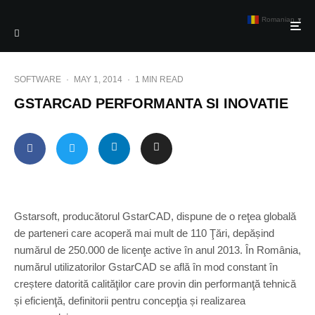
Romanian
▼
SOFTWARE
·
MAY 1, 2014
·
1 MIN READ
GSTARCAD PERFORMANTA SI INOVATIE
Gstarsoft, producătorul GstarCAD, dispune de o reţea globală
de parteneri care acoperă mai mult de 110 Ţări, depășind
numărul de 250.000 de licenţe active în anul 2013. În România,
numărul utilizatorilor GstarCAD se află în mod constant în
creștere datorită calităţilor care provin din performanţă tehnică
și eficienţă, definitorii pentru concepţia și realizarea