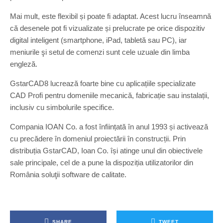
Mai mult, este flexibil și poate fi adaptat. Acest lucru înseamnă
că desenele pot fi vizualizate și prelucrate pe orice dispozitiv
digital inteligent (smartphone, iPad, tabletă sau PC), iar
meniurile şi setul de comenzi sunt cele uzuale din limba
engleză.
GstarCAD8 lucrează foarte bine cu aplicațiile specializate
CAD Profi pentru domeniile mecanică, fabricație sau instalații,
inclusiv cu simbolurile specifice.
Compania IOAN Co. a fost înființată în anul 1993 și activează
cu precădere în domeniul proiectării în construcții. Prin
distribuția GstarCAD, Ioan Co. își atinge unul din obiectivele
sale principale, cel de a pune la dispoziția utilizatorilor din
România soluţii software de calitate.
SHARE
TWEET