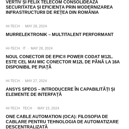
VERTIV ȘI FELIX TELECOM CONSOLIDEAZĂ
n
SECURITATEA ȘI EFICIENȚA PRIN MODERNIZAREA
E
INFRASTRUCTURII DE REȚEA DIN ROMÂNIA
n
g
HI-TECH
·
MAY 28, 2024
i
n
MURRELEKTRONIK – MULTITALENT PERFORMANT
e
e
r
HI-TECH
IT
·
MAY 28, 2024
i
NOUL CONECTOR DE EPIC® POWER CODAT M12L.
n
ESTE CEL MAI MIC CONECTOR M12L DE PÂNĂ LA 16A
g
DISPONIBIL PE PIAȚĂ
F
a
HI-TECH
·
MAY 27, 2024
c
i
ANSYS SPEOS – INTRODUCERE ÎN CAPABILITĂȚI ȘI
l
ELEMENTE DE INTERFAȚĂ
i
t
HI-TECH
TECH
·
MAY 15, 2024
y
O
ONE CABLE AUTOMATION (OCA): FILOSOFIA DE
f
CABLARE PENTRU TEHNOLOGIA DE AUTOMATIZARE
f
DESCENTRALIZATĂ