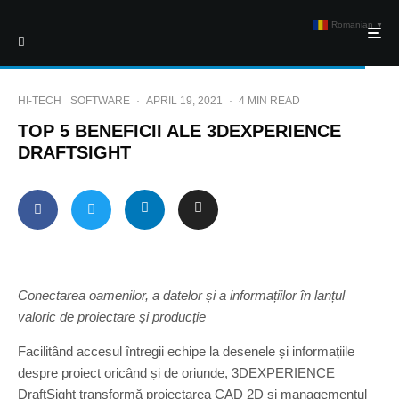
Romanian
▼
HI-TECH
SOFTWARE
·
APRIL 19, 2021
·
4 MIN READ
TOP 5 BENEFICII ALE 3DEXPERIENCE
DRAFTSIGHT
Conectarea oamenilor, a datelor și a informațiilor în lanțul
valoric de proiectare și producție
Facilitând accesul întregii echipe la desenele și informațiile
despre proiect oricând și de oriunde, 3DEXPERIENCE
DraftSight transformă proiectarea CAD 2D și managementul