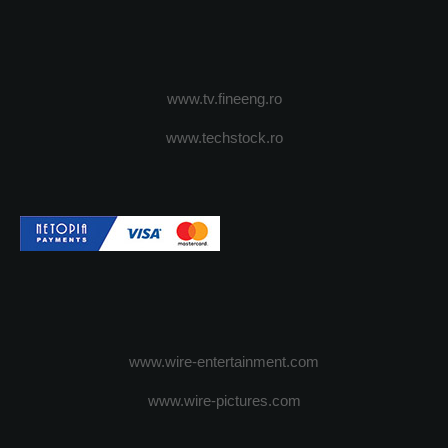
www.tv.fineeng.ro
www.techstock.ro
www.wire-entertainment.com
www.wire-pictures.com