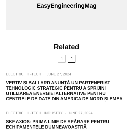
EasyEngineeringMag
j
e
c
t
M
a
n
Related
a
g
e
r
E
x
ELECTRIC
HI-TECH
·
JUNE 27, 2024
p
VERTIV ȘI BALLARD ANUNȚĂ UN PARTENERIAT
l
TEHNOLOGIC STRATEGIC PENTRU A SPRIJINI
a
UTILIZAREA ENERGIEI ALTERNATIVE PENTRU
i
CENTRELE DE DATE DIN AMERICA DE NORD ȘI EMEA
n
s
J
ELECTRIC
HI-TECH
INDUSTRY
·
JUNE 27, 2024
o
SKF AXIOS: PRIMA LINIE DE APĂRARE PENTRU
b
ECHIPAMENTELE DUMNEAVOASTRĂ
S