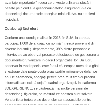
avantaje importante în ceea ce privește utilizarea stocării
k
t
bazate pe cloud și a gestionării datelor, asigurându-vă că
o
desenele și documentele esențiale misiunii dvs. nu se pierd
p
niciodată.
C
o
Colaborați fără efort
m
p
Conform unui sondaj realizat în 2018, în SUA, la care au
u
participat 1.000 de angajați cu normă întreagă provenind din
t
e
diverse industrii și departamente, 39% dintre persoanele
r
intervievate au observat procese defectuoase de gestionare a
,
documentelor / vânzare în cadrul organizației lor. Un lucru
S
observat în mod special este faptul că incapacitatea de a găsi
c
r
și extrage date poate costa organizațiile milioane de dolari pe
e
an. De asemenea, angajații petrec prea mult timp duplicând
e
informații care există deja în cadrul organizației. În platforma
n
S
3DEXPERIENCE, se păstrează mai multe versiuni ale
h
desenelor și fișierelor, pe măsură ce acestea sunt salvate.
o
Versiunile anterioare ale desenelor sunt accesibile pentru
w