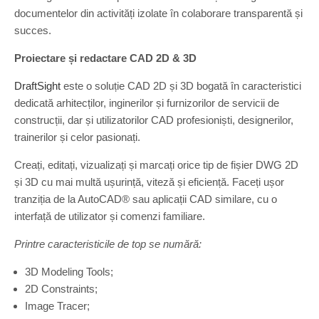
documentelor din activități izolate în colaborare transparentă și
succes.
Proiectare și redactare CAD 2D & 3D
DraftSight
este o soluție CAD 2D și 3D bogată în caracteristici
dedicată arhitecților, inginerilor și furnizorilor de servicii de
construcții, dar și utilizatorilor CAD profesioniști, designerilor,
trainerilor și celor pasionați.
Creați, editați, vizualizați și marcați orice tip de fișier DWG 2D
și 3D cu mai multă ușurință, viteză și eficiență. Faceți ușor
tranziția de la AutoCAD® sau aplicații CAD similare, cu o
interfață de utilizator și comenzi familiare.
Printre caracteristicile de top se numără:
3D Modeling Tools;
2D Constraints;
Image Tracer;