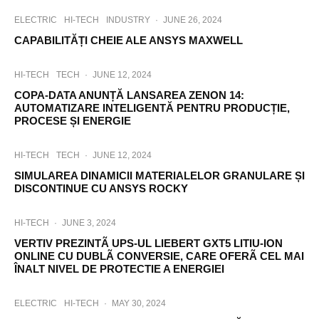
p
e
ELECTRIC
HI-TECH
INDUSTRY
·
JUNE 26, 2024
c
CAPABILITĂȚI CHEIE ALE ANSYS MAXWELL
i
f
i
HI-TECH
TECH
·
JUNE 12, 2024
c
COPA-DATA ANUNȚĂ LANSAREA ZENON 14:
s
AUTOMATIZARE INTELIGENTĂ PENTRU PRODUCȚIE,
.
PROCESE ȘI ENERGIE
I
n
d
HI-TECH
TECH
·
JUNE 12, 2024
u
SIMULAREA DINAMICII MATERIALELOR GRANULARE ȘI
s
DISCONTINUE CU ANSYS ROCKY
t
r
i
HI-TECH
·
JUNE 3, 2024
a
VERTIV PREZINTÃ UPS-UL LIEBERT GXT5 LITIU-ION
l
ONLINE CU DUBLÃ CONVERSIE, CARE OFERÃ CEL MAI
D
ÎNALT NIVEL DE PROTECTIE A ENERGIEI
e
s
i
ELECTRIC
HI-TECH
·
MAY 30, 2024
g