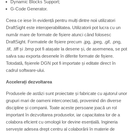
Dynamic Blocks Support;
G-Code Generator.
Ceea ce iese în evidență pentru mulți dintre noii utilizatori
DraftSight este interoperabilitatea. Utilizatorii pot lucra cu un
număr mare de formate de fișiere atunci când folosesc
DraftSight. Formatele de fișiere precum .jpg, .jpeg, .gif, .png,
.tif, .tiff și .bmp pot fi atașate la desene și, de asemenea, se pot
salva sau exporta desenele în diferite formate de fișiere.
Totodată, fișierele DGN pot fi importate și editate direct în
cadrul software-ului.
Accelerați dezvoltarea
Produsele de astăzi sunt proiectate și fabricate cu ajutorul unor
grupuri mari de oameni interconectați, provenind din diverse
discipline și companii. Toate aceste persoane joacă un rol
important în dezvoltarea produselor, iar capacitatea lor de a
colabora eficient cu omologii lor devine esențială. Ingineria
servește adesea drept centru al colaborării în materie de