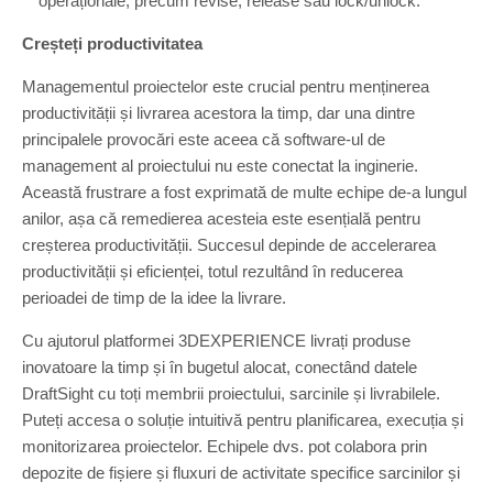
operaționale, precum revise, release sau lock/unlock.
Creșteți productivitatea
Managementul proiectelor este crucial pentru menținerea
productivității și livrarea acestora la timp, dar una dintre
principalele provocări este aceea că software-ul de
management al proiectului nu este conectat la inginerie.
Această frustrare a fost exprimată de multe echipe de-a lungul
anilor, așa că remedierea acesteia este esențială pentru
creșterea productivității. Succesul depinde de accelerarea
productivității și eficienței, totul rezultând în reducerea
perioadei de timp de la idee la livrare.
Cu ajutorul platformei 3DEXPERIENCE livrați produse
inovatoare la timp și în bugetul alocat, conectând datele
DraftSight cu toți membrii proiectului, sarcinile și livrabilele.
Puteți accesa o soluție intuitivă pentru planificarea, execuția și
monitorizarea proiectelor. Echipele dvs. pot colabora prin
depozite de fișiere și fluxuri de activitate specifice sarcinilor și