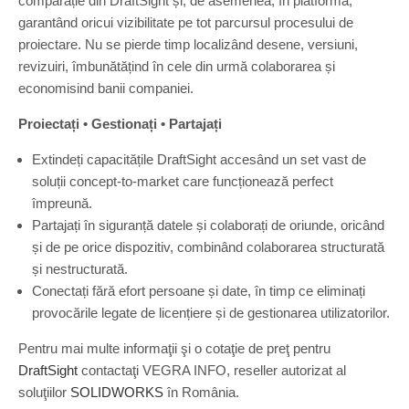
comparație din DraftSight și, de asemenea, în platformă,
i
n
garantând oricui vizibilitate pe tot parcursul procesului de
g
proiectare. Nu se pierde timp localizând desene, versiuni,
C
revizuiri, îmbunătățind în cele din urmă colaborarea și
A
economisind banii companiei.
D
S
Proiectați • Gestionați • Partajați
o
f
Extindeți capacitățile DraftSight accesând un set vast de
t
w
soluții concept-to-market care funcționează perfect
a
împreună.
r
Partajați în siguranță datele și colaborați de oriunde, oricând
e
w
și de pe orice dispozitiv, combinând colaborarea structurată
i
și nestructurată.
t
Conectați fără efort persoane și date, în timp ce eliminați
h
provocările legate de licențiere și de gestionarea utilizatorilor.
T
e
Pentru mai multe informaţii şi o cotaţie de preţ pentru
c
h
DraftSight
contactaţi VEGRA INFO, reseller autorizat al
n
soluţiilor
SOLIDWORKS
în România.
i