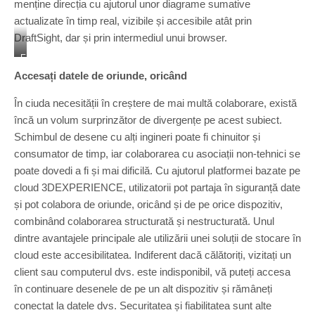
menține direcția cu ajutorul unor diagrame sumative
actualizate în timp real, vizibile și accesibile atât prin
DraftSight, dar și prin intermediul unui browser.
E
n
Accesați datele de oriunde, oricând
g
i
În ciuda necesității în creștere de mai multă colaborare, există
n
încă un volum surprinzător de divergențe pe acest subiect.
e
Schimbul de desene cu alți ingineri poate fi chinuitor și
e
r
consumator de timp, iar colaborarea cu asociații non-tehnici se
W
poate dovedi a fi și mai dificilă. Cu ajutorul platformei bazate pe
o
cloud 3DEXPERIENCE, utilizatorii pot partaja în siguranță date
r
și pot colabora de oriunde, oricând și de pe orice dispozitiv,
k
i
combinând colaborarea structurată și nestructurată. Unul
n
dintre avantajele principale ale utilizării unei soluții de stocare în
g
cloud este accesibilitatea. Indiferent dacă călătoriți, vizitați un
o
client sau computerul dvs. este indisponibil, vă puteți accesa
n
D
în continuare desenele de pe un alt dispozitiv și rămâneți
e
conectat la datele dvs. Securitatea și fiabilitatea sunt alte
s