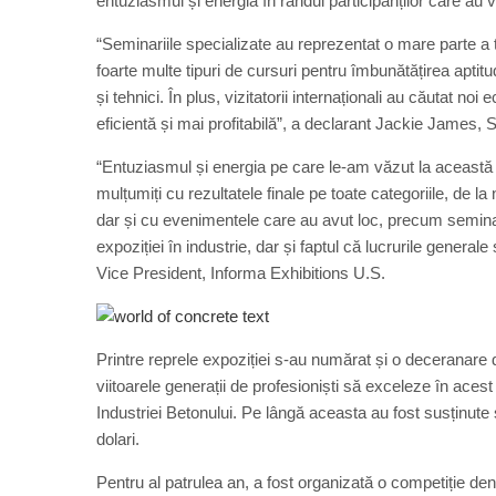
entuziasmul și energia în rândul participanților care a
“Seminariile specializate au reprezentat o mare parte a tâ
foarte multe tipuri de cursuri pentru îmbunătățirea aptitu
și tehnici. În plus, vizitatorii internaționali au căutat n
eficientă și mai profitabilă”, a declarant Jackie James,
“Entuziasmul și energia pe care le-am văzut la această 
mulțumiți cu rezultatele finale pe toate categoriile, de l
dar și cu evenimentele care au avut loc, precum seminar
expoziției în industrie, dar și faptul că lucrurile general
Vice President, Informa Exhibitions U.S.
Printre reprele expoziției s-au numărat și o deceranare 
viitoarele generații de profesioniști să exceleze în ac
Industriei Betonului. Pe lângă aceasta au fost susținute ș
dolari.
Pentru al patrulea an, a fost organizată o competiție 