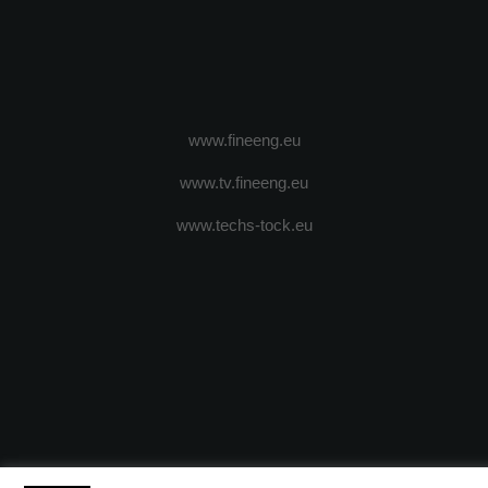
www.fineeng.eu
www.tv.fineeng.eu
www.techs-tock.eu
(c) 2024 - FineEngineeringMagazine. All rights reserved.
DESPRE N