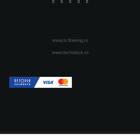
www.tv.fineeng.ro
www.techstock.ro
OI
ADVERTISING
JOBS
DESPRE COOKIES
POLIT