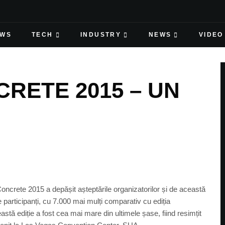
EWS
TECH
INDUSTRY
NEWS
VIDEO
RETE 2015 – UN
Concrete 2015 a depășit așteptările organizatorilor și de această
participanți, cu 7.000 mai mulți comparativ cu ediția
stă ediție a fost cea mai mare din ultimele șase, fiind resimțit