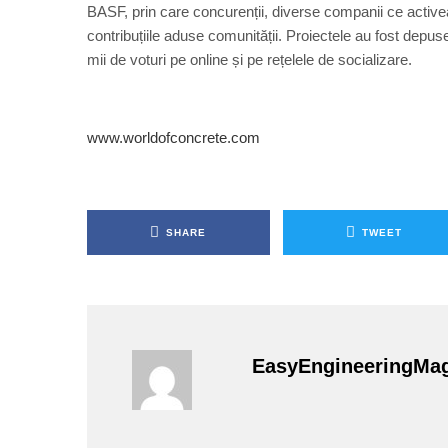
BASF, prin care concurenții, diverse companii ce activeaz
contribuțiile aduse comunității. Proiectele au fost depuse 
mii de voturi pe online și pe rețelele de socializare.
www.worldofconcrete.com
SHARE
TWEET
EasyEngineeringMa