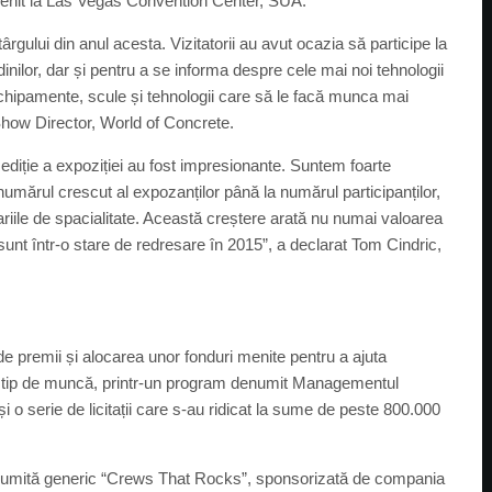
u venit la Las Vegas Convention Center, SUA.
rgului din anul acesta. Vizitatorii au avut ocazia să participe la
dinilor, dar și pentru a se informa despre cele mai noi tehnologii
oi echipamente, scule și tehnologii care să le facă munca mai
 Show Director, World of Concrete.
ediție a expoziției au fost impresionante. Suntem foarte
a numărul crescut al expozanților până la numărul participanților,
iile de spacialitate. Această creștere arată nu numai valoarea
e sunt într-o stare de redresare în 2015”, a declarat Tom Cindric,
de premii și alocarea unor fonduri menite pentru a ajuta
est tip de muncă, printr-un program denumit Managementul
i o serie de licitații care s-au ridicat la sume de peste 800.000
denumită generic “Crews That Rocks”, sponsorizată de compania