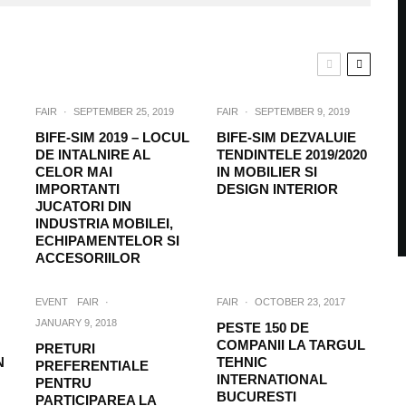
FAIR
·
SEPTEMBER 25, 2019
FAIR
·
SEPTEMBER 9, 2019
BIFE-SIM 2019 – LOCUL
BIFE-SIM DEZVALUIE
DE INTALNIRE AL
TENDINTELE 2019/2020
CELOR MAI
IN MOBILIER SI
IMPORTANTI
DESIGN INTERIOR
JUCATORI DIN
INDUSTRIA MOBILEI,
ECHIPAMENTELOR SI
ACCESORIILOR
EVENT
FAIR
·
FAIR
·
OCTOBER 23, 2017
JANUARY 9, 2018
PESTE 150 DE
COMPANII LA TARGUL
PRETURI
N
TEHNIC
PREFERENTIALE
INTERNATIONAL
PENTRU
BUCURESTI
PARTICIPAREA LA