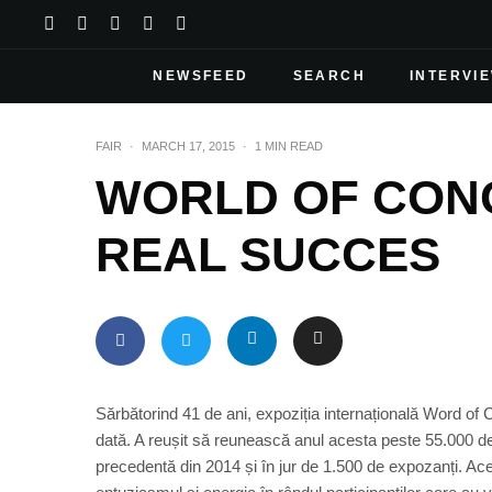
NEWSFEED
SEARCH
INTERVI
FAIR
·
MARCH 17, 2015
·
1 MIN READ
WORLD OF CONC
REAL SUCCES
Sărbătorind 41 de ani, expoziția internațională Word of 
dată. A reușit să reunească anul acesta peste 55.000 de 
precedentă din 2014 și în jur de 1.500 de expozanți. Acea