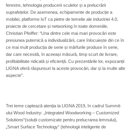
ferestre, tehnologia producerii sculelor și a prelucrării
suprafețelor. De asemenea, echipamente de producție a
mobilei, platforme IoT ca pietre de temelie ale industriei 4.0,
proiecte de cercetare și networking în toate domeniile.
Christian Pfeiffer: “Una dintre cele mai mari provocări este
presiunea puternică a individualizării, care înlocuiește din ce în
ce mai mult producția de serie și mărfurile produse în serie,
dar care necesită, în aceeași măsură, timp scurt de livrare,
profitabilitate ridicată și eficiență. Cu prezentările lor, expozanții
LIGNA oferă răspunsuri la aceste provocări, dar și la multe alte
aspecte”.
Trei teme captează atenția la LIGNA 2019, în cadrul Summit-
ului Wood Industry: „Integrated Woodworking – Customized
Solutions“(soluții customizate pentru prelucrarea lemnului),
„Smart Surface Technology“ (tehnologii inteligente de