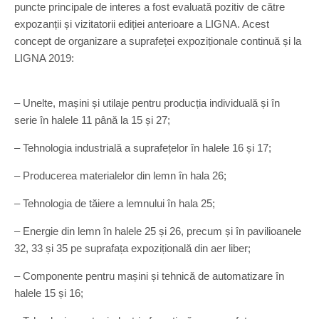
puncte principale de interes a fost evaluată pozitiv de către
expozanții și vizitatorii ediției anterioare a LIGNA. Acest
concept de organizare a suprafeței expoziționale continuă și la
LIGNA 2019:
– Unelte, mașini și utilaje pentru producția individuală și în
serie în halele 11 până la 15 și 27;
– Tehnologia industrială a suprafețelor în halele 16 și 17;
– Producerea materialelor din lemn în hala 26;
– Tehnologia de tăiere a lemnului în hala 25;
– Energie din lemn în halele 25 și 26, precum și în pavilioanele
32, 33 și 35 pe suprafața expozițională din aer liber;
– Componente pentru mașini și tehnică de automatizare în
halele 15 și 16;