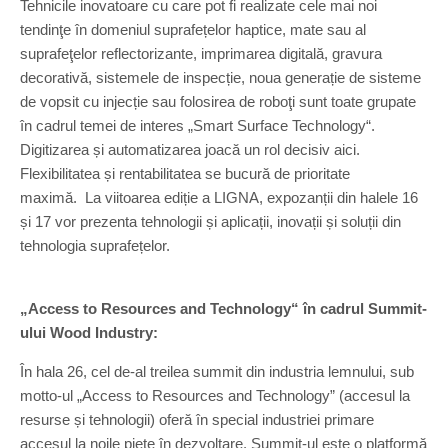
Tehnicile inovatoare cu care pot fi realizate cele mai noi
tendinţe în domeniul suprafețelor haptice, mate sau al
suprafeţelor reflectorizante, imprimarea digitală, gravura
decorativă, sistemele de inspecție, noua generație de sisteme
de vopsit cu injecție sau folosirea de roboţi sunt toate grupate
în cadrul temei de interes „Smart Surface Technology“.
Digitizarea și automatizarea joacă un rol decisiv aici.
Flexibilitatea și rentabilitatea se bucură de prioritate
maximă. La viitoarea ediție a LIGNA, expozanții din halele 16
și 17 vor prezenta tehnologii și aplicații, inovații și soluții din
tehnologia suprafețelor.
„Access to Resources and Technology“ în cadrul Summit-
ului Wood Industry:
În hala 26, cel de-al treilea summit din industria lemnului, sub
motto-ul „Access to Resources and Technology” (accesul la
resurse și tehnologii) oferă în special industriei primare
accesul la noile piețe în dezvoltare. Summit-ul este o platformă