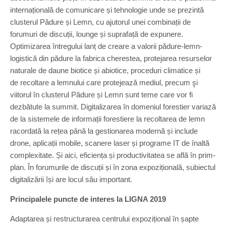
internațională de comunicare și tehnologie unde se prezintă
clusterul Pădure și Lemn, cu ajutorul unei combinații de
forumuri de discuții, lounge și suprafață de expunere.
Optimizarea întregului lanț de creare a valorii pădure-lemn-
logistică din pădure la fabrica cherestea, protejarea resurselor
naturale de daune biotice și abiotice, proceduri climatice și
de recoltare a lemnului care protejează mediul, precum şi
viitorul în clusterul Pădure și Lemn sunt teme care vor fi
dezbătute la summit. Digitalizarea în domeniul forestier variază
de la sistemele de informații forestiere la recoltarea de lemn
racordată la rețea până la gestionarea modernă și include
drone, aplicații mobile, scanere laser și programe IT de înaltă
complexitate. Și aici, eficiența și productivitatea se află în prim-
plan. În forumurile de discuții și în zona expozițională, subiectul
digitalizării își are locul său important.
Principalele puncte de interes la LIGNA 2019
Adaptarea și restructurarea centrului expozițional în șapte