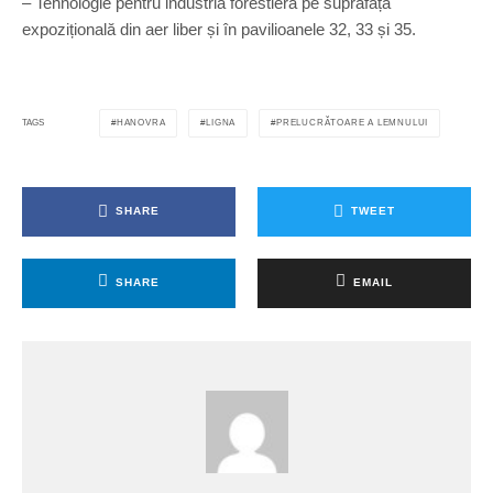
– Tehnologie pentru industria forestieră pe suprafața
expozițională din aer liber și în pavilioanele 32, 33 și 35.
HANOVRA
LIGNA
PRELUCRĂTOARE A LEMNULUI
TAGS
SHARE
TWEET
SHARE
EMAIL