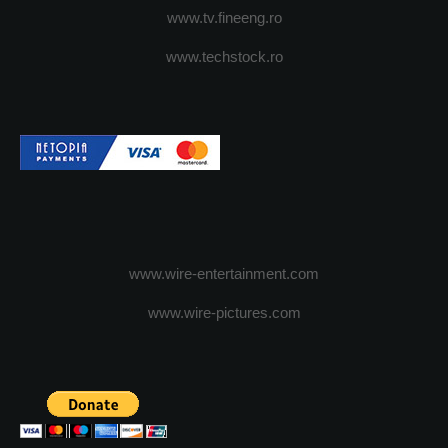
www.tv.fineeng.ro
www.techstock.ro
www.wire-entertainment.com
www.wire-pictures.com