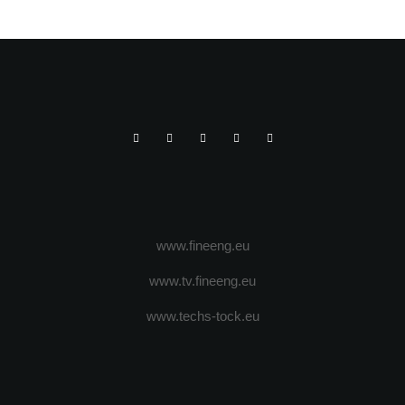
www.fineeng.eu
www.tv.fineeng.eu
www.techs-tock.eu