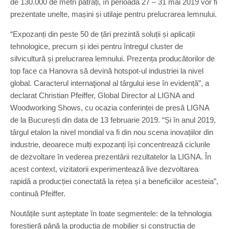
de 130.000 de metri pătrați, în perioada 27 – 31 mai 2019 vor fi
prezentate unelte, mașini și utilaje pentru prelucrarea lemnului.
“Expozanți din peste 50 de țări prezintă soluții și aplicații
tehnologice, precum și idei pentru întregul cluster de
silvicultură și prelucrarea lemnului. Prezența producătorilor de
top face ca Hanovra să devină hotspot-ul industriei la nivel
global. Caracterul internaţional al târgului iese în evidență”, a
declarat Christian Pfeiffer, Global Director al LIGNA and
Woodworking Shows, cu ocazia conferinței de presă LIGNA
de la București din data de 13 februarie 2019. “Și în anul 2019,
târgul etalon la nivel mondial va fi din nou scena inovațiilor din
industrie, deoarece mulți expozanți își concentrează ciclurile
de dezvoltare în vederea prezentării rezultatelor la LIGNA. În
acest context, vizitatorii experimentează live dezvoltarea
rapidă a producției conectată la rețea și a beneficiilor acesteia”,
continuă Pfeiffer.
Noutățile sunt așteptate în toate segmentele: de la tehnologia
forestieră până la producția de mobilier și construcția de