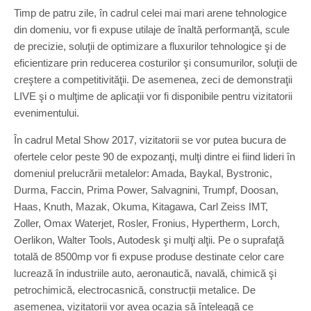
Timp de patru zile, în cadrul celei mai mari arene tehnologice
din domeniu, vor fi expuse utilaje de înaltă performanţă, scule
de precizie, soluţii de optimizare a fluxurilor tehnologice şi de
eficientizare prin reducerea costurilor şi consumurilor, soluţii de
creştere a competitivităţii. De asemenea, zeci de demonstraţii
LIVE şi o mulţime de aplicaţii vor fi disponibile pentru vizitatorii
evenimentului.
În cadrul Metal Show 2017, vizitatorii se vor putea bucura de
ofertele celor peste 90 de expozanţi, mulţi dintre ei fiind lideri în
domeniul prelucrării metalelor: Amada, Baykal, Bystronic,
Durma, Faccin, Prima Power, Salvagnini, Trumpf, Doosan,
Haas, Knuth, Mazak, Okuma, Kitagawa, Carl Zeiss IMT,
Zoller, Omax Waterjet, Rosler, Fronius, Hypertherm, Lorch,
Oerlikon, Walter Tools, Autodesk şi mulţi alţii. Pe o suprafaţă
totală de 8500mp vor fi expuse produse destinate celor care
lucrează în industriile auto, aeronautică, navală, chimică şi
petrochimică, electrocasnică, construcții metalice. De
asemenea, vizitatorii vor avea ocazia să înțeleagă ce