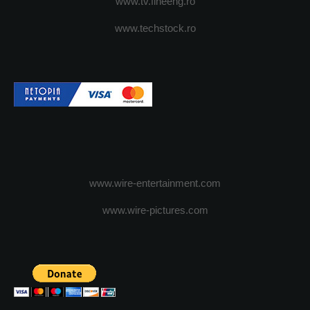
www.tv.fineeng.ro
www.techstock.ro
www.wire-entertainment.com
www.wire-pictures.com