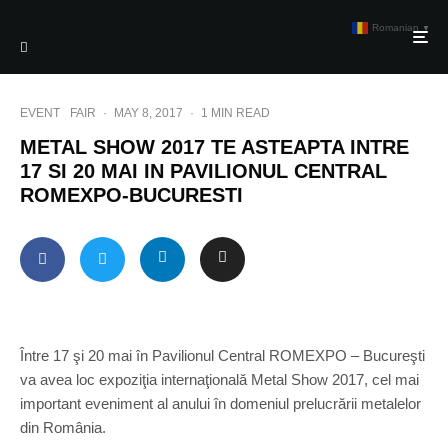
Romanian
▼
EVENT
FAIR
·
MAY 8, 2017
·
1 MIN READ
METAL SHOW 2017 TE ASTEAPTA INTRE
17 SI 20 MAI IN PAVILIONUL CENTRAL
ROMEXPO-BUCURESTI
Între 17 şi 20 mai în Pavilionul Central ROMEXPO – Bucureşti
va avea loc expoziţia internaţională Metal Show 2017, cel mai
important eveniment al anului în domeniul prelucrării metalelor
din România.