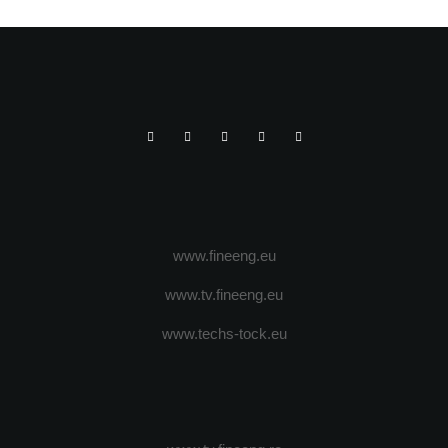
www.fineeng.eu
www.tv.fineeng.eu
www.techs-tock.eu