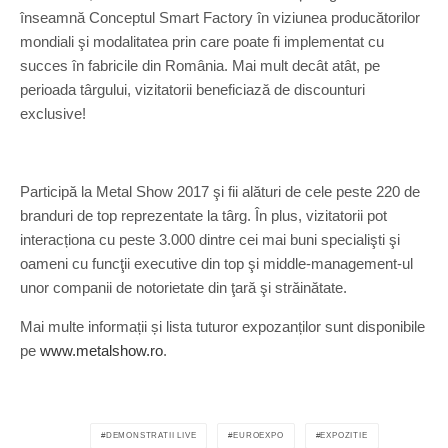
înseamnă Conceptul Smart Factory în viziunea producătorilor
mondiali şi modalitatea prin care poate fi implementat cu
succes în fabricile din România. Mai mult decât atât, pe
perioada târgului, vizitatorii beneficiază de discounturi
exclusive!
Participă la Metal Show 2017 şi fii alături de cele peste 220 de
branduri de top reprezentate la târg. În plus, vizitatorii pot
interacționa cu peste 3.000 dintre cei mai buni specialişti şi
oameni cu funcţii executive din top şi middle-management-ul
unor companii de notorietate din ţară şi străinătate.
Mai multe informații și lista tuturor expozanților sunt disponibile
pe
www.metalshow.ro
.
DEMONSTRATII LIVE
EUROEXPO
EXPOZITIE