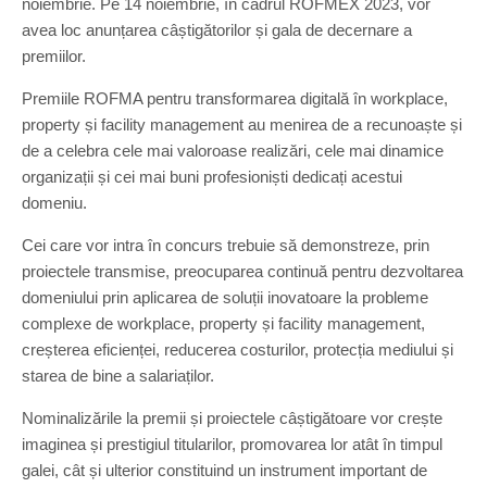
noiembrie. Pe 14 noiembrie, în cadrul ROFMEX 2023, vor
avea loc anunțarea câștigătorilor și gala de decernare a
premiilor.
Premiile ROFMA pentru transformarea digitală în workplace,
property și facility management au menirea de a recunoaște și
de a celebra cele mai valoroase realizări, cele mai dinamice
organizații și cei mai buni profesioniști dedicați acestui
domeniu.
Cei care vor intra în concurs trebuie să demonstreze, prin
proiectele transmise, preocuparea continuă pentru dezvoltarea
domeniului prin aplicarea de soluții inovatoare la probleme
complexe de workplace, property și facility management,
creșterea eficienței, reducerea costurilor, protecția mediului și
starea de bine a salariaților.
Nominalizările la premii și proiectele câștigătoare vor crește
imaginea și prestigiul titularilor, promovarea lor atât în timpul
galei, cât și ulterior constituind un instrument important de