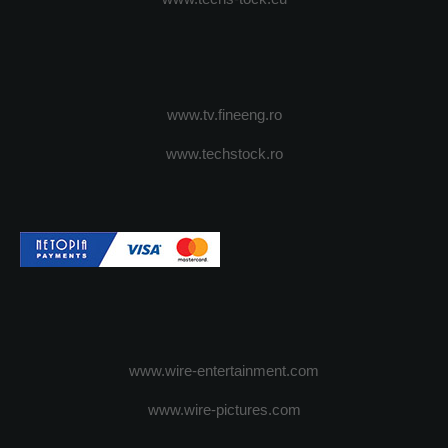
www.tv.fineeng.ro
www.techstock.ro
www.wire-entertainment.com
www.wire-pictures.com