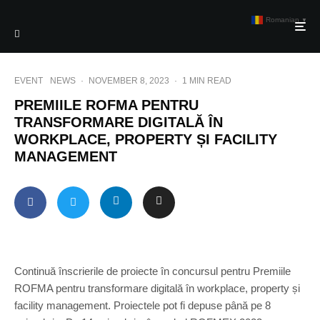
Romanian
▼
EVENT
NEWS
·
NOVEMBER 8, 2023
·
1 MIN READ
PREMIILE ROFMA PENTRU
TRANSFORMARE DIGITALĂ ÎN
WORKPLACE, PROPERTY ȘI FACILITY
MANAGEMENT
Continuă înscrierile de proiecte în concursul pentru Premiile
ROFMA pentru transformare digitală în workplace, property și
facility management. Proiectele pot fi depuse până pe 8