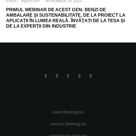
EVENT
INDUSTRY
·
NOVEMBER 10, 2023
PRIMUL WEBINAR DE ACEST GEN: BENZI DE
AMBALARE ȘI SUSTENABILITATE, DE LA PROIECT LA
APLICAȚII ÎN LUMEA REALĂ. ÎNVĂȚAȚI DE LA TESA ȘI
DE LA EXPERȚII DIN INDUSTRIE
www.fineeng.eu
www.tv.fineeng.eu
www.techs-tock.eu