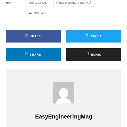
ROFMEX 2023
TRANSFORMARE DIGITALĂ
TAGS
WORKPLACE
SHARE
TWEET
SHARE
EMAIL
EasyEngineeringMag