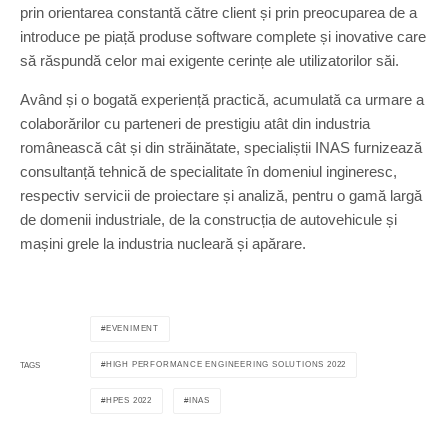
prin orientarea constantă către client și prin preocuparea de a
introduce pe piață produse software complete și inovative care
să răspundă celor mai exigente cerințe ale utilizatorilor săi.
Având și o bogată experiență practică, acumulată ca urmare a
colaborărilor cu parteneri de prestigiu atât din industria
românească cât și din străinătate, specialiștii INAS furnizează
consultanță tehnică de specialitate în domeniul ingineresc,
respectiv servicii de proiectare și analiză, pentru o gamă largă
de domenii industriale, de la construcția de autovehicule și
mașini grele la industria nucleară și apărare.
EVENIMENT
HIGH PERFORMANCE ENGINEERING SOLUTIONS 2022
TAGS
HPES 2022
INAS