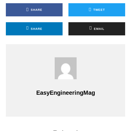
SHARE
TWEET
SHARE
EMAIL
EasyEngineeringMag