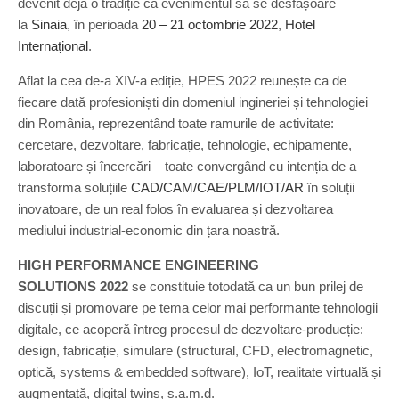
devenit deja o tradiție ca evenimentul să se desfășoare
la
Sinaia
, în perioada
20 – 21 octombrie 2022
,
Hotel
Internațional
.
Aflat la cea de-a XIV-a ediție, HPES 2022 reunește ca de
fiecare dată profesioniști din domeniul ingineriei și tehnologiei
din România, reprezentând toate ramurile de activitate:
cercetare, dezvoltare, fabricație, tehnologie, echipamente,
laboratoare și încercări – toate convergând cu intenția de a
transforma soluțiile
CAD/CAM/CAE/PLM/IOT/AR
în soluții
inovatoare, de un real folos în evaluarea și dezvoltarea
mediului industrial-economic din țara noastră.
HIGH PERFORMANCE ENGINEERING
SOLUTIONS 2022
se constituie totodată ca un bun prilej de
discuții și promovare pe tema celor mai performante tehnologii
digitale, ce acoperă întreg procesul de dezvoltare-producție:
design, fabricație, simulare (structural, CFD, electromagnetic,
optică, systems & embedded software), IoT, realitate virtuală și
augmentată, digital twins, ș.a.m.d.