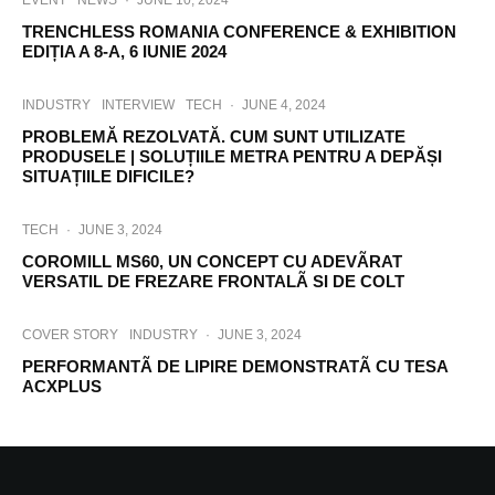
EVENT
NEWS
·
JUNE 10, 2024
TRENCHLESS ROMANIA CONFERENCE & EXHIBITION
EDIȚIA A 8-A, 6 IUNIE 2024
INDUSTRY
INTERVIEW
TECH
·
JUNE 4, 2024
PROBLEMĂ REZOLVATĂ. CUM SUNT UTILIZATE
PRODUSELE | SOLUȚIILE METRA PENTRU A DEPĂȘI
SITUAȚIILE DIFICILE?
TECH
·
JUNE 3, 2024
COROMILL MS60, UN CONCEPT CU ADEVÃRAT
VERSATIL DE FREZARE FRONTALÃ SI DE COLT
COVER STORY
INDUSTRY
·
JUNE 3, 2024
PERFORMANTÃ DE LIPIRE DEMONSTRATÃ CU TESA
ACXPLUS