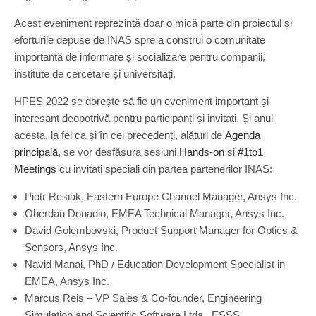
Acest eveniment reprezintă doar o mică parte din proiectul și
eforturile depuse de INAS spre a construi o comunitate
importantă de informare și socializare pentru companii,
institute de cercetare și universități.
HPES 2022 se dorește să fie un eveniment important și
interesant deopotrivă pentru participanți și invitați. Și anul
acesta, la fel ca și în cei precedenți, alături de
Agenda
principală
, se vor desfășura sesiuni
Hands-on
si
#1to1
Meetings
cu invitați speciali din partea partenerilor INAS:
Piotr Resiak, Eastern Europe Channel Manager, Ansys Inc.
Oberdan Donadio, EMEA Technical Manager, Ansys Inc.
David Golembovski, Product Support Manager for Optics &
Sensors, Ansys Inc.
Navid Manai, PhD / Education Development Specialist in
EMEA, Ansys Inc.
Marcus Reis – VP Sales & Co-founder, Engineering
Simulation and Scientific Software Ltda., ESSS.