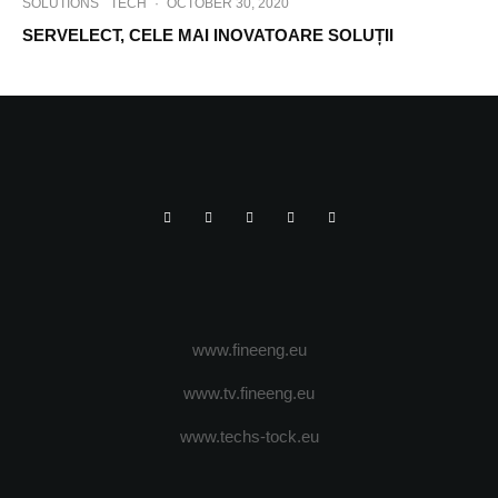
SOLUTIONS
TECH
·
OCTOBER 30, 2020
SERVELECT, CELE MAI INOVATOARE SOLUȚII
www.fineeng.eu
www.tv.fineeng.eu
www.techs-tock.eu