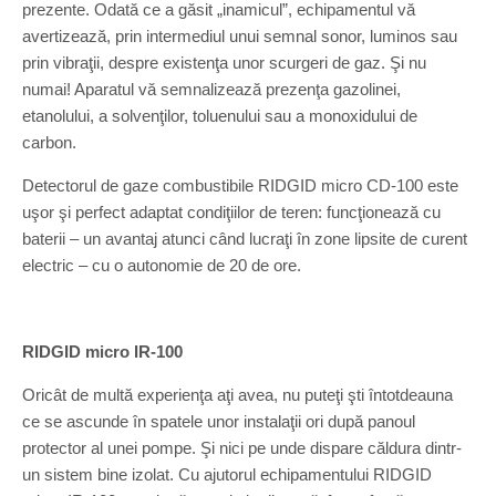
prezente. Odată ce a găsit „inamicul”, echipamentul vă
avertizează, prin intermediul unui semnal sonor, luminos sau
prin vibraţii, despre existenţa unor scurgeri de gaz. Şi nu
numai! Aparatul vă semnalizează prezenţa gazolinei,
etanolului, a solvenţilor, toluenului sau a monoxidului de
carbon.
Detectorul de gaze combustibile RIDGID micro CD-100 este
uşor şi perfect adaptat condiţiilor de teren: funcţionează cu
baterii – un avantaj atunci când lucraţi în zone lipsite de curent
electric – cu o autonomie de 20 de ore.
RIDGID micro IR-100
Oricât de multă experienţa aţi avea, nu puteţi şti întotdeauna
ce se ascunde în spatele unor instalaţii ori după panoul
protector al unei pompe. Şi nici pe unde dispare căldura dintr-
un sistem bine izolat. Cu ajutorul echipamentului RIDGID