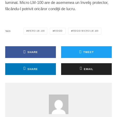
luminat. Micro LM-100 are de asemenea un înveliş protector,
făcându-l potrivit oricăror condiţii de lucru.
MICRO LM-100
RIDGID
RIDGID MICRO LM-100
TAGS
SHARE
TWEET
SHARE
EMAIL