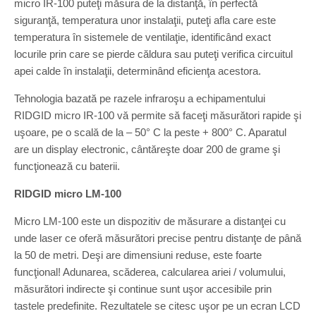
micro IR-100 puteţi măsura de la distanţă, în perfectă
siguranţă, temperatura unor instalaţii, puteţi afla care este
temperatura în sistemele de ventilaţie, identificând exact
locurile prin care se pierde căldura sau puteţi verifica circuitul
apei calde în instalaţii, determinând eficienţa acestora.
Tehnologia bazată pe razele infraroşu a echipamentului
RIDGID micro IR-100 vă permite să faceţi măsurători rapide şi
uşoare, pe o scală de la – 50° C la peste + 800° C. Aparatul
are un display electronic, cântăreşte doar 200 de grame şi
funcţionează cu baterii.
RIDGID micro LM-100
Micro LM-100 este un dispozitiv de măsurare a distanţei cu
unde laser ce oferă măsurători precise pentru distanţe de până
la 50 de metri. Deşi are dimensiuni reduse, este foarte
funcţional! Adunarea, scăderea, calcularea ariei / volumului,
măsurători indirecte şi continue sunt uşor accesibile prin
tastele predefinite. Rezultatele se citesc uşor pe un ecran LCD