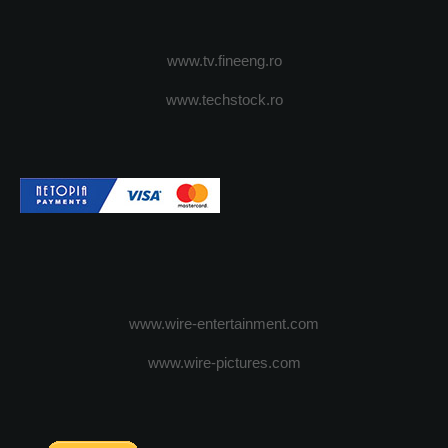
www.tv.fineeng.ro
www.techstock.ro
www.wire-entertainment.com
www.wire-pictures.com