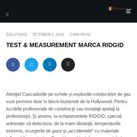
Romanian
▼
SOLUTIONS
·
OCTOBER 1, 2014
·
2 MIN READ
TEST & MEASUREMENT MARCA RIDGID
Atenţie! Cascadoriile pe schele şi exploziile conductelor de gaz
sunt permise doar în block-busterele de la Hollywood. Pentru
lucrările profesionale de construcţii sau instalaţii apelaţi la
profesionişti. Şi anume, la echipamentele RIDGID, special
antrenate să detecteze, de la mare distanţă, temperaturile
extreme, scurgerile de gaze şi „accidentele” cu materiale