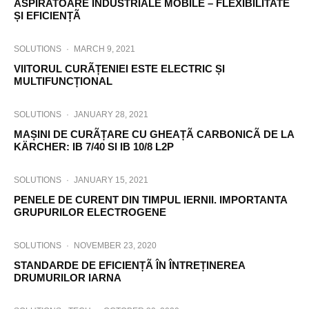
ASPIRATOARE INDUSTRIALE MOBILE – FLEXIBILITATE
ȘI EFICIENȚÃ
SOLUTIONS
·
MARCH 9, 2021
VIITORUL CURÃȚENIEI ESTE ELECTRIC ȘI
MULTIFUNCȚIONAL
SOLUTIONS
·
JANUARY 28, 2021
MAȘINI DE CURÃȚARE CU GHEAȚÃ CARBONICÃ DE LA
KÄRCHER: IB 7/40 SI IB 10/8 L2P
SOLUTIONS
·
JANUARY 15, 2021
PENELE DE CURENT DIN TIMPUL IERNII. IMPORTANTA
GRUPURILOR ELECTROGENE
SOLUTIONS
·
NOVEMBER 23, 2020
STANDARDE DE EFICIENȚÃ ÎN ÎNTREȚINEREA
DRUMURILOR IARNA