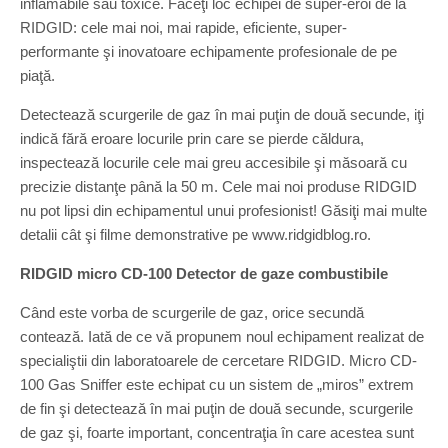
inflamabile sau toxice. Faceţi loc echipei de super-eroi de la
RIDGID: cele mai noi, mai rapide, eficiente, super-
performante şi inovatoare echipamente profesionale de pe
piaţă.
Detectează scurgerile de gaz în mai puţin de două secunde, iţi
indică fără eroare locurile prin care se pierde căldura,
inspectează locurile cele mai greu accesibile şi măsoară cu
precizie distanţe până la 50 m. Cele mai noi produse RIDGID
nu pot lipsi din echipamentul unui profesionist! Găsiţi mai multe
detalii cât şi filme demonstrative pe www.ridgidblog.ro.
RIDGID micro CD-100 Detector de gaze combustibile
Când este vorba de scurgerile de gaz, orice secundă
contează. Iată de ce vă propunem noul echipament realizat de
specialiştii din laboratoarele de cercetare RIDGID. Micro CD-
100 Gas Sniffer este echipat cu un sistem de „miros” extrem
de fin şi detectează în mai puţin de două secunde, scurgerile
de gaz şi, foarte important, concentraţia în care acestea sunt