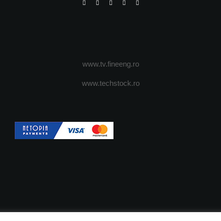
www.tv.fineeng.ro
www.techstock.ro
OI
ADVERTISING
JOBS
DESPRE COOKIES
POLIT