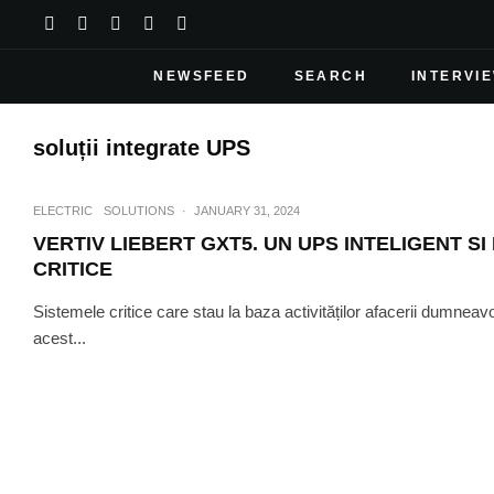
NEWSFEED
SEARCH
INTERVI
soluții integrate UPS
ELECTRIC
SOLUTIONS
·
JANUARY 31, 2024
VERTIV LIEBERT GXT5. UN UPS INTELIGENT SI
CRITICE
Sistemele critice care stau la baza activităților afacerii dumneav
acest...