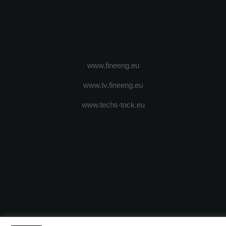
www.fineeng.eu
www.tv.fineeng.eu
www.techs-tock.eu
(c) 2024 - FineEngineeringMagazine. All rights reserved.
DESPRE N