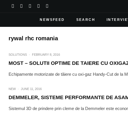
NEWSFEED
SEARCH
INTERVI
rywal rhc romania
SOLUTIONS
·
FEBRUARY 8, 2016
MOST – SOLUTII OPTIME DE TAIERE CU OXIGA
Echipamente motorizate de tăiere cu oxi-gaz Handy-Cut de la MO
NEW
·
JUNE 11, 2016
DEMMELER, SISTEME PERFORMANTE DE ASA
Sistemul 3D de prindere prin cleme de la Demmeler este economic, 