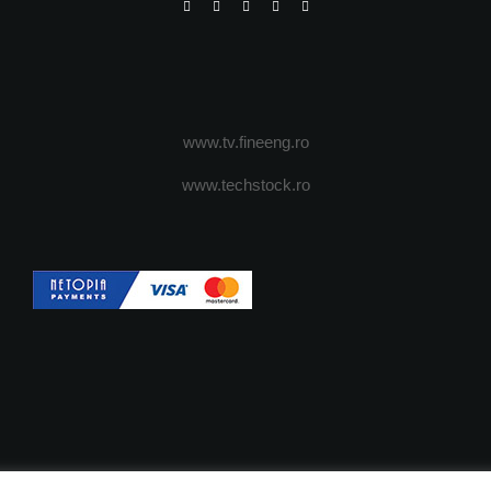
www.tv.fineeng.ro
www.techstock.ro
OI
ADVERTISING
JOBS
DESPRE COOKIES
POLIT