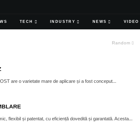
EWS
TECH
INDUSTRY
NEWS
VIDEO
Random
Z
ST are o varietate mare de aplicare și a fost conceput...
MBLARE
flexibil și patentat, cu eficiență dovedită și garantată. Acesta...