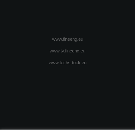
www.fineeng.eu
www.tv.fineeng.eu
www.techs-tock.eu
(c) 2024 - FineEngineeringMagazine. All rights reserved.
DESPRE N