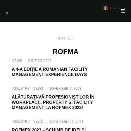
Romanian
▼
A to Z
ROFMA
NEWS
·
JUNE 30, 2022
A 4-A EDIȚIE A ROMANIAN FACILITY
MANAGEMENT EXPERIENCE DAYS
INDUSTRY
NEWS
·
NOVEMBER 6, 2023
ALĂTURAȚI-VĂ PROFESIONIȘTILOR ÎN
WORKPLACE, PROPERTY ȘI FACILITY
EVENT
NEWS
·
NOVEMBER 8, 2023
MANAGEMENT LA ROFMEX 2023!
PREMIILE ROFMA PENTRU
TRANSFORMARE DIGITALĂ ÎN
INDUSTRY
NEWS
·
NOVEMBER 29, 2023
WORKPLACE, PROPERTY ȘI FACILITY
ROFMEX 2023 – SCHIMB DE IDEI ȘI