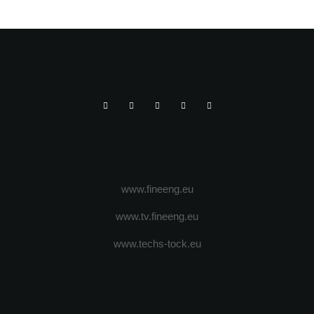
IMPORTANT EVENIMENT DE PROFIL DIN
EUROPA CENTRALA ȘI DE EST
www.fineeng.eu
www.tv.fineeng.eu
www.techs-tock.eu