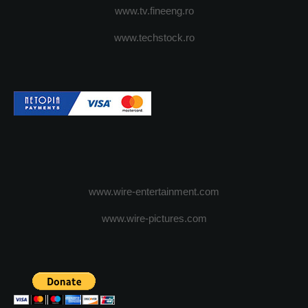
www.tv.fineeng.ro
www.techstock.ro
www.wire-entertainment.com
www.wire-pictures.com