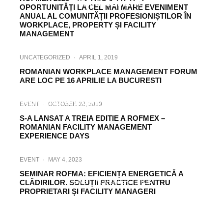
MANAGEMENT
OPORTUNITĂȚI LA CEL MAI MARE EVENIMENT
ANUAL AL COMUNITĂȚII PROFESIONIȘTILOR ÎN
WORKPLACE, PROPERTY ȘI FACILITY
MANAGEMENT
UNCATEGORIZED
·
APRIL 1, 2019
ROMANIAN WORKPLACE MANAGEMENT FORUM
ARE LOC PE 16 APRILIE LA BUCURESTI
EVENT
·
NOVEMBER 16, 2022
ROMANIAN WORKPLACE MANAGEMENT
EVENT
·
OCTOBER 28, 2019
FORUM ROWMF 2022 EDITIA A IV-A
S-A LANSAT A TREIA EDITIE A ROFMEX –
ROMANIAN FACILITY MANAGEMENT
EXPERIENCE DAYS
EVENT
·
MAY 4, 2023
SEMINAR ROFMA: EFICIENȚA ENERGETICĂ A
CLĂDIRILOR. SOLUȚII PRACTICE PENTRU
NEWS
·
NOVEMBER 7, 2018
PROPRIETARI ȘI FACILITY MANAGERI
TOTUL DESPRE WORKPLACE,
PROPERTY SI FACILITY MANAGEMENT
INCEPE ROFMEX 2018, CEL MAI