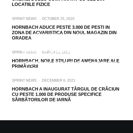
LOCATIILE FIZICE
SPRINT NEWS
·
OCTOBER 25, 2020
HORNBACH ADUCE PESTE 3.000 DE PESTI IN
ZONA DE ACVARISTICA DIN NOUL MAGAZIN DIN
SPRINT NEWS
·
NOVEMBER 23, 2020
ORADEA
HORNBACH CONTINUÃ EXTINDEREA ÎN
ROMÂNIA ȘI INAUGUREAZÃ NOUL
SPRINT NEWS
·
MARCH 21, 2021
MAGAZIN DIN ORADEA, ÎN URMA UNEI
HORNBACH, NOILE STILURI DE AMENAJARE ALE
INVESTIȚII DE 28,5 MILIOANE DE EURO
PRIMÃVERII
SPRINT NEWS
·
DECEMBER 6, 2021
HORNBACH A INAUGURAT TÂRGUL DE CRÃCIUN
CU PESTE 1.000 DE PRODUSE SPECIFICE
SÃRBÃTORILOR DE IARNÃ