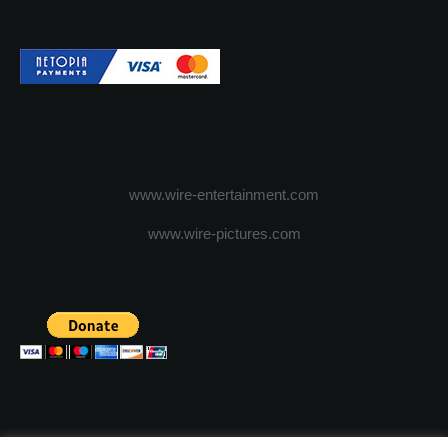
www.wire-entertainment.com
www.wire-pictures.com