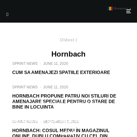
Romanian
▼
Oldest
Hornbach
SPRINT NEWS
·
JUNE 11, 2020
CUM SA AMENAJEZI SPATIILE EXTERIOARE
SPRINT NEWS
·
JUNE 11, 2020
HORNBACH PROPUNE PATRU NOI STILURI DE
AMENAJARE SPECIALE PENTRU O STARE DE
SPRINT NEWS
·
AUGUST 17, 2020
BINE IN LOCUINTA
CUM DECOREAZA ROMANII PERETII
INTERIORI – VOPSELE IN CULORI CALDE,
SPRINT NEWS
·
SEPTEMBER 9, 2020
TAPET FLORAL SAU 3D SI PLACARI DIN
HORNBACH: COSUL MEDIU ÎN MAGAZINUL
LEMN
ONLINE, DUBLU COMPARATIV CU CEL DIN