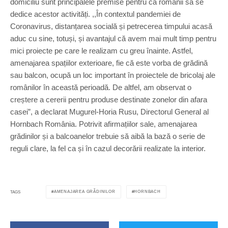
domiciliu sunt principalele premise pentru ca românii să se
dedice acestor activități. ,,În contextul pandemiei de
Coronavirus, distanțarea socială și petrecerea timpului acasă
aduc cu sine, totuși, și avantajul că avem mai mult timp pentru
mici proiecte pe care le realizam cu greu înainte. Astfel,
amenajarea spațiilor exterioare, fie că este vorba de grădină
sau balcon, ocupă un loc important în proiectele de bricolaj ale
românilor în această perioadă. De altfel, am observat o
creștere a cererii pentru produse destinate zonelor din afara
casei”, a declarat Mugurel-Horia Rusu, Directorul General al
Hornbach România. Potrivit afirmațiilor sale, amenajarea
grădinilor și a balcoanelor trebuie să aibă la bază o serie de
reguli clare, la fel ca și în cazul decorării realizate la interior.
AMENAJAREA GRĂDINILOR
HORNBACH
TAGS