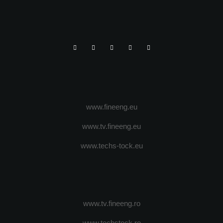
www.fineeng.eu
www.tv.fineeng.eu
www.techs-tock.eu
www.tv.fineeng.ro
www.techstock.ro