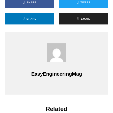
SHARE
TWEET
SHARE
EMAIL
EasyEngineeringMag
Related