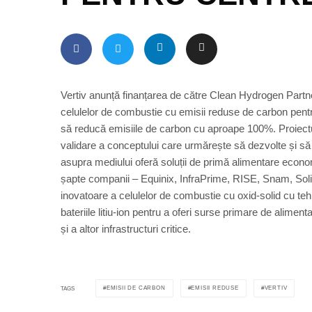
Vertiv anunță finanțarea de către Clean Hydrogen Partn
celulelor de combustie cu emisii reduse de carbon pentr
să reducă emisiile de carbon cu aproape 100%. Proiect
validare a conceptului care urmărește să dezvolte și 
asupra mediului oferă soluții de primă alimentare econo
șapte companii – Equinix, InfraPrime, RISE, Snam, Sol
inovatoare a celulelor de combustie cu oxid-solid cu teh
bateriile litiu-ion pentru a oferi surse primare de alime
și a altor infrastructuri critice.
EMISII DE CARBON
EMISII REDUSE
VERTIV
TAGS