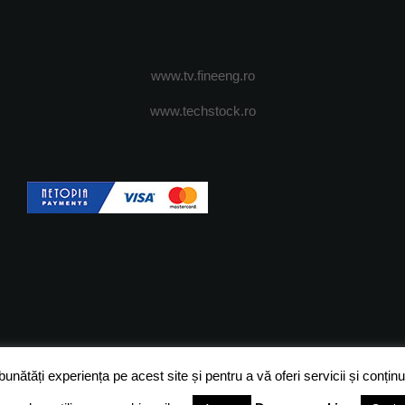
www.tv.fineeng.ro
www.techstock.ro
OI
ADVERTISING
JOBS
DESPRE COOKIES
POLIT
ătăți experiența pe acest site și pentru a vă oferi servicii și conținut