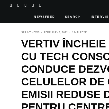
NEWSFEED
SEARCH
INTERVI
SPRINT NEWS
·
FEBRUARY 2, 2022
·
1 MIN READ
VERTIV ÎNCHEIE
CU TECH CONSO
CONDUCE DEZV
CELULELOR DE 
EMISII REDUSE
PENTRU CENTRE