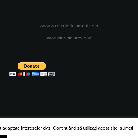
www.wire-entertainment.com
www.wire-pictures.com
ICA DE CONFIDENTIALITATE
TERMENI SI CONDITII
 adaptate intereselor dvs. Continuând să utilizați acest site, sunteți