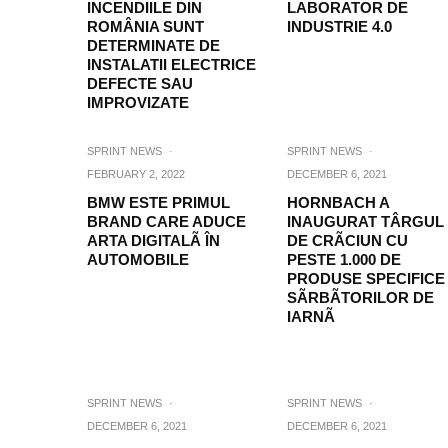
INCENDIILE DIN
LABORATOR DE
ROMÂNIA SUNT
INDUSTRIE 4.0
DETERMINATE DE
INSTALATII ELECTRICE
DEFECTE SAU
IMPROVIZATE
SPRINT NEWS
·
SPRINT NEWS
·
FEBRUARY 2, 2022
DECEMBER 6, 2021
BMW ESTE PRIMUL
HORNBACH A
BRAND CARE ADUCE
INAUGURAT TÂRGUL
ARTA DIGITALÃ ÎN
DE CRÃCIUN CU
AUTOMOBILE
PESTE 1.000 DE
PRODUSE SPECIFICE
SÃRBÃTORILOR DE
IARNÃ
SPRINT NEWS
·
SPRINT NEWS
·
DECEMBER 6, 2021
DECEMBER 6, 2021