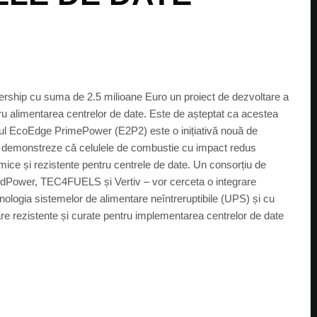
ership cu suma de 2.5 milioane Euro un proiect de dezvoltare a
u alimentarea centrelor de date. Este de așteptat ca acestea
ul EcoEdge PrimePower (E2P2) este o inițiativă nouă de
să demonstreze că celulele de combustie cu impact redus
mice și rezistente pentru centrele de date. Un consorțiu de
idPower, TEC4FUELS și Vertiv – vor cerceta o integrare
nologia sistemelor de alimentare neîntreruptibile (UPS) și cu
ntare rezistente și curate pentru implementarea centrelor de date