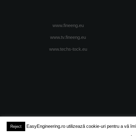
www.fineeng.eu
www.tv.fineeng.eu
www.techs-tock.eu
(c) 2024 - FineEngineeringMagazine. All rights reserved.
DESPRE N
EasyEngineering.ro utilizează cookie-uri pentru a vă îmbun
Reject