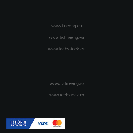
www.fineeng.eu
www.tv.fineeng.eu
www.techs-tock.eu
www.tv.fineeng.ro
www.techstock.ro