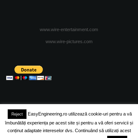
www.wire-entertainment.com
www.wire-pictures.com
EasyEngineering.ro utilizează cookie-uri pentru a vă
Reject
(c) 2024 - FineEngineeringMagazine. All rights reserved.
îmbunătăți experiența pe acest site și pentru a vă oferi servicii și
DESPRE NOI
ADVERTISING
JOBS
DESPRE COOKIES
conținut adaptate intereselor dvs. Continuând să utilizați acest