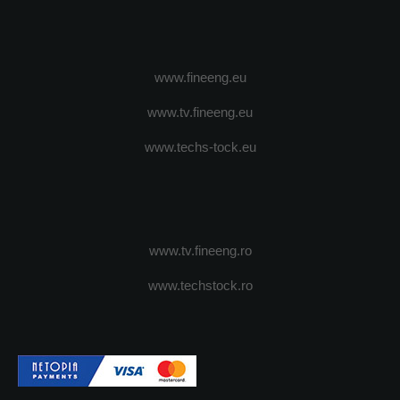
www.fineeng.eu
www.tv.fineeng.eu
www.techs-tock.eu
www.tv.fineeng.ro
www.techstock.ro