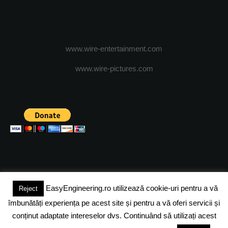
www.wire-entertainment.com
www.wire-pictures.com
EasyEngineering.ro utilizează cookie-uri pentru a vă
Reject
(c) 2024 - FineEngineeringMagazine. All rights reserved.
îmbunătăți experiența pe acest site și pentru a vă oferi servicii și
DESPRE NOI
ADVERTISING
JOBS
DESPRE COOKIES
conținut adaptate intereselor dvs. Continuând să utilizați acest