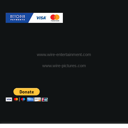
www.wire-entertainment.com
www.wire-pictures.com