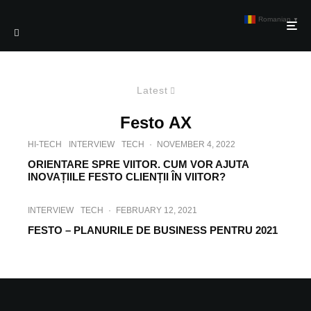
Romanian
▼
Latest
Festo AX
HI-TECH
INTERVIEW
TECH
·
NOVEMBER 4, 2022
ORIENTARE SPRE VIITOR. CUM VOR AJUTA
INOVAȚIILE FESTO CLIENȚII ÎN VIITOR?
INTERVIEW
TECH
·
FEBRUARY 12, 2021
FESTO – PLANURILE DE BUSINESS PENTRU 2021