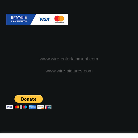
www.wire-entertainment.com
www.wire-pictures.com