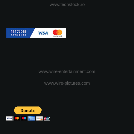
www.techstock.ro
www.wire-entertainment.com
www.wire-pictures.com