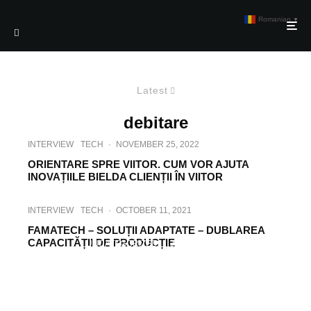
Romanian
▼
Latest
debitare
INTERVIEW
TECH
·
NOVEMBER 25, 2022
ORIENTARE SPRE VIITOR. CUM VOR AJUTA
INOVAȚIILE BIELDA CLIENȚII ÎN VIITOR
INTERVIEW
TECH
·
OCTOBER 11, 2021
FAMATECH – SOLUȚII ADAPTATE – DUBLAREA
CAPACITĂȚII DE PRODUCȚIE
UNCATEGORIZED
·
JULY 21, 2020
GENERAL CONTRACTOR INDUSTRY –
ADAPTAREA LA NOILE CONDIȚII ALE
PIEȚEI