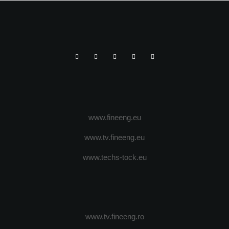
www.fineeng.eu
www.tv.fineeng.eu
www.techs-tock.eu
www.tv.fineeng.ro