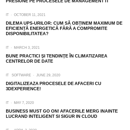
PRESIUNE PE PROCESELE DE MANAGEMENT IT
IT
·
OCTOBER 11, 2021
DILEMA UPS-URILOR: CUM SĂ OBȚINEM MAXIMUM DE
EFICIENȚĂ ENERGETICĂ FĂRĂ A COMPROMITE
DISPONIBILITATEA?
IT
·
MARCH 3, 2021
BUNE PRACTICI ŞI TENDINŢE ÎN CLIMATIZAREA
CENTRELOR DE DATE
IT
SOFTWARE
·
JUNE 29, 2020
DIGITALIZEAZA PROCESELE DE AFACERI CU
3DEXPERIENCE!
IT
·
MAY 7, 2020
BUSINESS MUST GO ON! AFACERILE MERG INAINTE
LUCRAND INTELIGENT SI SIGUR IN CLOUD