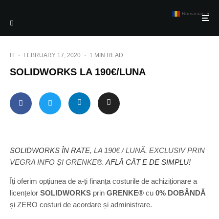
Romanian
▼
IT
·
FEBRUARY 17, 2020
·
1 MIN READ
SOLIDWORKS LA 190€/LUNA
SOLIDWORKS ÎN RATE
, LA 190€ / LUNĂ. EXCLUSIV PRIN
VEGRA INFO ȘI GRENKE®.
AFLĂ CÂT E DE SIMPLU!
Îți oferim opțiunea de a-ți finanța costurile de achiziționare a
licențelor
SOLIDWORKS
prin
GRENKE®
cu
0% DOBÂNDĂ
și ZERO costuri de acordare și administrare.