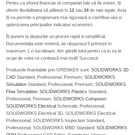
Pentru ca efortul financiar al companiei tale să fie minim, îți
oferim flexibilitatea să plătești în
12
sau
24
de rate egale. Asta
îți va permite o programare mai riguroasă a cashflow-ului și
optimizarea principalilor indicatori economici.
Îți punem la dispoziție un proces rapid și simplificat.
Documentația este minimă, iar răspunsul îl primești în
maximum 1 zi lucrătoare. Am gândit totul pentru ca tu sa te
ocupi de ceea ce contează mai mult! Succesul.
Produsele finanțabile prin GRENKE® sunt:
SOLIDWORKS 3D
CAD
Standard, Professional, Premium;
SOLIDWORKS
Simulation
Standard, Professional, Premium;
SOLIDWORKS
Flow Simulation
;
SOLIDWORKS Plastics
Standard,
Professional, Premium;
SOLIDWORKS Composer
;
SOLIDWORKS Electrical
Schematic Professional,
SOLIDWORKS Electrical 3D, SOLIDWORKS Electrical
Professional; SOLIDWORKS Inspection Standard,
Professional; SOLIDWORKS MBD Standard;
SOLIDWORKS
PDM
Professional CAD Editor, Contributor, Viewer;