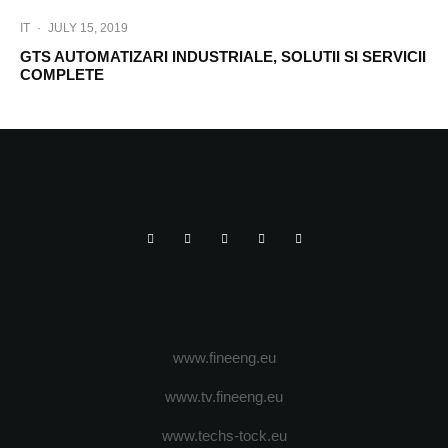
IT
·
JULY 15, 2019
GTS AUTOMATIZARI INDUSTRIALE, SOLUTII SI SERVICII
COMPLETE
www.fineeng.eu
www.tv.fineeng.eu
www.techs-tock.eu