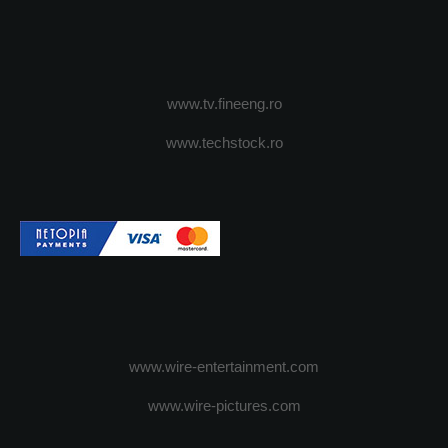
www.tv.fineeng.ro
www.techstock.ro
www.wire-entertainment.com
www.wire-pictures.com